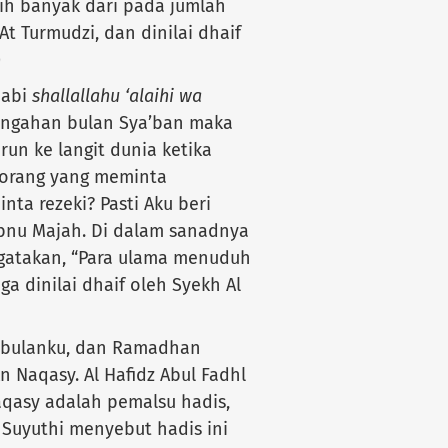
h banyak dari pada jumlah
At Turmudzi, dan dinilai dhaif
)
Nabi
shallallahu ‘alaihi wa
engahan bulan Sya’ban maka
urun ke langit dunia ketika
 orang yang meminta
ta rezeki? Pasti Aku beri
. Ibnu Majah. Di dalam sanadnya
ngatakan, “Para ulama menuduh
ga dinilai dhaif oleh Syekh Al
h bulanku, dan Ramadhan
 Naqasy. Al Hafidz Abul Fadhl
qasy adalah pemalsu hadis,
s Suyuthi menyebut hadis ini