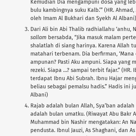
Kemudian Dia mengampuni dosa yang lebi
bulu kambingnya suku Kalb.’” (HR. Ahmad, 
oleh Imam Al Bukhari dan Syekh Al Albani
Dari Ali bin Abi Thalib radhiallahu ‘anhu, 
sallam
bersabda, “Jika masuk malam pert
shalatlah di siang harinya. Karena Allah t
matahari terbenam. Dia berfirman, ‘Mana
ampunan? Pasti Aku ampuni. Siapa yang min
rezeki. Siapa …? sampai terbit fajar.” (HR
terdapat Ibnu Abi Subrah. Ibnu Hajar me
beliau sebagai pemalsu hadis.” Hadis ini ju
Albani)
Rajab adalah bulan Allah, Sya’ban adala
adalah bulan umatku. (Riwayat Abu Bakr An
Muhammad bin Nashir mengatakan: An Na
pendusta. Ibnul Jauzi, As Shaghani, dan A