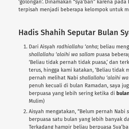
‘golongan’. Dinamakan “sya’ban” karena pada b
terpisah menjadi beberapa kelompok untuk m
Hadis Shahih Seputar Bulan Sy
Dari Aisyah
radhiallahu ‘anha
; beliau men
shallallahu ‘alaihi wa sallam
puasa beberap
‘Beliau tidak pernah tidak puasa,’ dan te
terus, hingga kami katakan, ‘Beliau tidak 
pernah melihat Nabi
shallallahu ‘alaihi w
penuh kecuali di bulan Ramadan, saya jug
berpuasa yang lebih sering ketika di
bulan
Mulim)
Aisyah mengatakan, “Belum pernah Nabi
s
berpuasa satu bulan yang lebih banyak da
Terkadang hampir beliau berpuasa Sya’ban