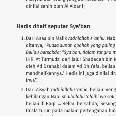
dinilai sahih oleh Al Albani)
Hadis dhaif seputar Sya’ban
Dari Anas bin Malik
radhiallahu ‘anhu
, Nab
ditanya, “
Puasa sunah apakah yang paling
Beliau bersabda: “Sya’ban, dalam rangka
(HR. At Turmudzi dari jalur Shadaqah bin 
oleh Ad Dzahabi dalam Ad Dhu’afa, belia
mendhaifkannya.” Hadis ini juga dinilai dh
Irwa’)
Dari Aisyah
radhiallahu ‘anha
, beliau men
kehilangan Nabi
shallallahu ‘alaihi wa sal
beliau di Baqi’ … Beliau bersabda, ‘Sesun
ta’ala turun pada malam pertengahan bula