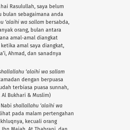
hai Rasulullah, saya belum
u bulan sebagaimana anda
hu ‘alaihi wa sallam
bersabda,
banyak orang, bulan antara
mana amal-amal diangkat
ketika amal saya diangkat,
sa’i, Ahmad, dan sanadnya
shallallahu ‘alaihi wa sallam
 Ramadan dengan berpuasa
sudah terbiasa puasa sunnah,
 Al Bukhari & Muslim)
, Nabi
shallallahu ‘alaihi wa
lihat pada malam pertengahan
hluqnya, kecuali orang
Ibn Majah, At Thabrani, dan