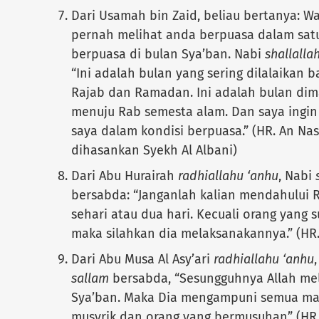
Dari Usamah bin Zaid, beliau bertanya: Wa
pernah melihat anda berpuasa dalam sat
berpuasa di bulan Sya’ban. Nabi
shallalla
“Ini adalah bulan yang sering dilalaikan 
Rajab dan Ramadan. Ini adalah bulan di
menuju Rab semesta alam. Dan saya ingin 
saya dalam kondisi berpuasa.” (HR. An Na
dihasankan Syekh Al Albani)
Dari Abu Hurairah
radhiallahu ‘anhu
, Nabi
bersabda: “Janganlah kalian mendahului
sehari atau dua hari. Kecuali orang yang 
maka silahkan dia melaksanakannya.” (HR.
Dari Abu Musa Al Asy’ari
radhiallahu ‘anhu
sallam
bersabda, “Sesungguhnya Allah me
Sya’ban. Maka Dia mengampuni semua mak
musyrik dan orang yang bermusuhan” (HR. 