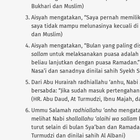
Bukhari dan Muslim)
Aisyah mengatakan, “Saya pernah memili
saya tidak mampu melunasinya kecuali di
dan Muslim)
Aisyah mengatakan, “Bulan yang paling di
sallam
untuk melaksanakan puasa adalah 
beliau lanjutkan dengan puasa Ramadan.”
Nasa’i dan sanadnya dinilai sahih Syekh S
Dari Abu Hurairah radhiallahu ‘anhu, Nabi
bersabda: “Jika sudah masuk pertengahan 
(HR. Abu Daud, At Turmudzi, Ibnu Majah, da
Ummu Salamah
radhiallahu ‘anha
mengata
melihat Nabi
shallallahu ‘alaihi wa sallam
b
turut selain di bulan Sya’ban dan Ramadan
Turmudzi dan dinilai sahih Al Albani)