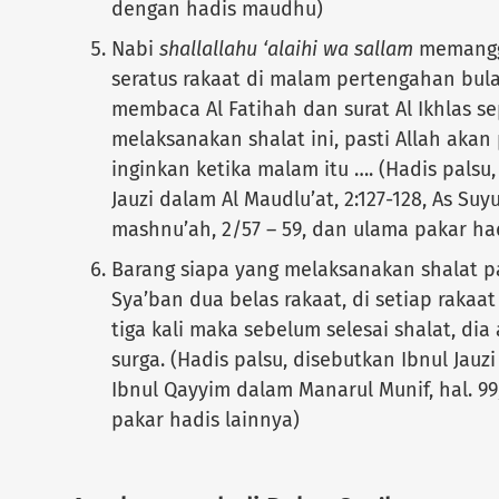
dengan hadis maudhu)
Nabi
shallallahu ‘alaihi wa sallam
memanggil
seratus rakaat di malam pertengahan bula
membaca Al Fatihah dan surat Al Ikhlas se
melaksanakan shalat ini, pasti Allah aka
inginkan ketika malam itu …. (Hadis pals
Jauzi dalam Al Maudlu’at, 2:127-128, As Suyu
mashnu’ah, 2/57 – 59, dan ulama pakar had
Barang siapa yang melaksanakan shalat 
Sya’ban dua belas rakaat, di setiap rakaat
tiga kali maka sebelum selesai shalat, di
surga. (Hadis palsu, disebutkan Ibnul Jauz
Ibnul Qayyim dalam Manarul Munif, hal. 99
pakar hadis lainnya)