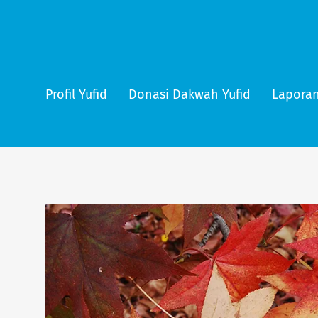
Profil Yufid
Donasi Dakwah Yufid
Laporan