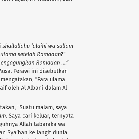
i
shallallahu ‘alaihi wa sallam
 utama setelah Ramadan?”
 mengagungkan Ramadan ….”
Musa. Perawi ini disebutkan
u mengatakan, “Para ulama
aif oleh Al Albani dalam Al
gtakan, “Suatu malam, saya
lam
. Saya cari keluar, ternyata
gguhnya Allah tabaraka wa
n Sya’ban ke langit dunia.