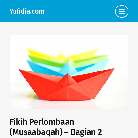
Yufidia.com
Click
to
view
the
navigat
Fikih Perlombaan
(Musaabaqah) – Bagian 2