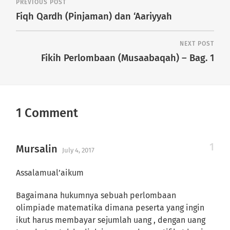
PREVIOUS POST
Fiqh Qardh (Pinjaman) dan ‘Aariyyah
NEXT POST
Fikih Perlombaan (Musaabaqah) – Bag. 1
1 Comment
Mursalin
July 4, 2017
Assalamual’aikum
Bagaimana hukumnya sebuah perlombaan
olimpiade matematika dimana peserta yang ingin
ikut harus membayar sejumlah uang , dengan uang