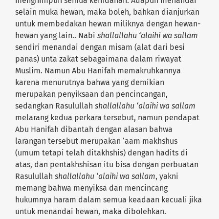
menghimpun semua keindahan. Adapun menandai
selain muka hewan, maka boleh, bahkan dianjurkan
untuk membedakan hewan miliknya dengan hewan-
hewan yang lain.. Nabi
shallallahu ‘alaihi wa sallam
sendiri menandai dengan misam (alat dari besi
panas) unta zakat sebagaimana dalam riwayat
Muslim. Namun Abu Hanifah memakruhkannya
karena menurutnya bahwa yang demikian
merupakan penyiksaan dan pencincangan,
sedangkan Rasulullah
shallallahu ‘alaihi wa sallam
melarang kedua perkara tersebut, namun pendapat
Abu Hanifah dibantah dengan alasan bahwa
larangan tersebut merupakan ‘aam makhshus
(umum tetapi telah ditakhshis) dengan hadits di
atas, dan pentakhshisan itu bisa dengan perbuatan
Rasulullah
shallallahu ‘alaihi wa sallam
, yakni
memang bahwa menyiksa dan mencincang
hukumnya haram dalam semua keadaan kecuali jika
untuk menandai hewan, maka dibolehkan.