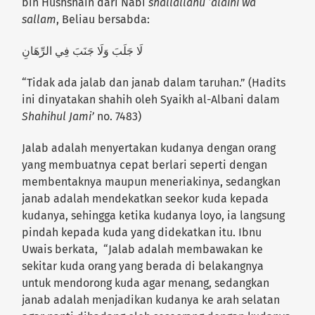
bin Hushshain dari Nabi
shallallahu ‘alaihi wa
sallam
, Beliau bersabda:
لَا جَلَبَ وَلَا جَنَبَ فِي الرِّهَانِ
“Tidak ada jalab dan janab dalam taruhan.” (Hadits
ini dinyatakan shahih oleh Syaikh al-Albani dalam
Shahihul Jami’
no. 7483)
Jalab adalah menyertakan kudanya dengan orang
yang membuatnya cepat berlari seperti dengan
membentaknya maupun meneriakinya, sedangkan
janab adalah mendekatkan seekor kuda kepada
kudanya, sehingga ketika kudanya loyo, ia langsung
pindah kepada kuda yang didekatkan itu. Ibnu
Uwais berkata, “Jalab adalah membawakan ke
sekitar kuda orang yang berada di belakangnya
untuk mendorong kuda agar menang, sedangkan
janab adalah menjadikan kudanya ke arah selatan