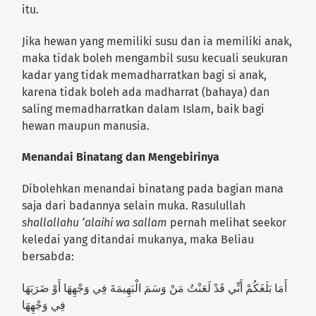
itu.
Jika hewan yang memiliki susu dan ia memiliki anak,
maka tidak boleh mengambil susu kecuali seukuran
kadar yang tidak memadharratkan bagi si anak,
karena tidak boleh ada madharrat (bahaya) dan
saling memadharratkan dalam Islam, baik bagi
hewan maupun manusia.
Menandai Binatang dan Mengebirinya
Dibolehkan menandai binatang pada bagian mana
saja dari badannya selain muka. Rasulullah
shallallahu ‘alaihi wa sallam
pernah melihat seekor
keledai yang ditandai mukanya, maka Beliau
bersabda:
أَمَا بَلَغَكُمْ أَنِّي قَدْ لَعَنْتُ مَنْ وَسَمَ الْبَهِيمَةَ فِي وَجْهِهَا أَوْ ضَرَبَهَا
فِي وَجْهِهَا