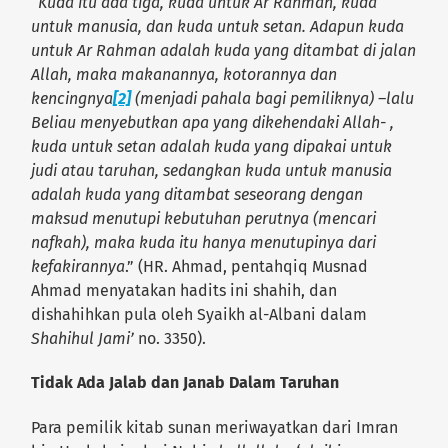
“
Kuda itu ada tiga, kuda untuk Ar Rahman, kuda
untuk manusia, dan kuda untuk setan. Adapun kuda
untuk Ar Rahman adalah kuda yang ditambat di jalan
Allah, maka makanannya, kotorannya dan
kencingnya
[2]
(menjadi pahala bagi pemiliknya) –lalu
Beliau menyebutkan apa yang dikehendaki Allah- ,
kuda untuk setan adalah kuda yang dipakai untuk
judi atau taruhan, sedangkan kuda untuk manusia
adalah kuda yang ditambat seseorang dengan
maksud menutupi kebutuhan perutnya (mencari
nafkah), maka kuda itu hanya menutupinya dari
kefakirannya
.” (HR. Ahmad, pentahqiq Musnad
Ahmad menyatakan hadits ini shahih, dan
dishahihkan pula oleh Syaikh al-Albani dalam
Shahihul Jami’
no. 3350).
Tidak Ada Jalab dan Janab Dalam Taruhan
Para pemilik kitab sunan meriwayatkan dari Imran