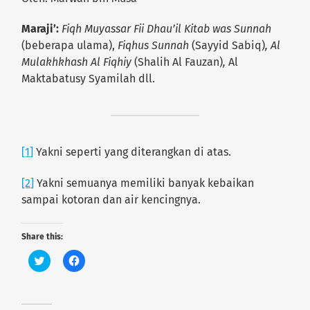
Maraji’:
Fiqh Muyassar
Fii Dhau’il Kitab was Sunnah
(beberapa ulama),
Fiqhus Sunnah
(Sayyid Sabiq)
, Al
Mulakhkhash Al Fiqhiy
(Shalih Al Fauzan)
,
Al
Maktabatusy Syamilah dll.
[1]
Yakni seperti yang diterangkan di atas.
[2]
Yakni semuanya memiliki banyak kebaikan
sampai kotoran dan air kencingnya.
Share this:
C
C
l
l
i
i
c
c
k
k
t
t