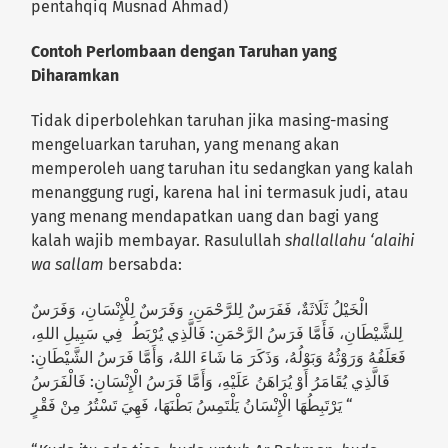
pentahqiq Musnad Ahmad)
Contoh Perlombaan dengan Taruhan yang
Diharamkan
Tidak diperbolehkan taruhan jika masing-masing
mengeluarkan taruhan, yang menang akan
memperoleh uang taruhan itu sedangkan yang kalah
menanggung rugi, karena hal ini termasuk judi, atau
yang menang mendapatkan uang dan bagi yang
kalah wajib membayar. Rasulullah
shallallahu ‘alaihi
wa sallam
bersabda:
الْخَيْلُ ثَلَاثَةٌ، فَفَرَسٌ لِلرَّحْمَنِ، وَفَرَسٌ لِلْإِنْسَانِ، وَفَرَسٌ
لِلشَّيْطَانِ، فَأَمَّا فَرَسُ الرَّحْمَنِ: فَالَّذِي يُرْبَطُ فِي سَبِيلِ اللهِ،
فَعَلَفُهُ وَرَوْثُهُ وَبَوْلُهُ، وَذَكَرَ مَا شَاءَ اللهُ، وَأَمَّا فَرَسُ الشَّيْطَانِ:
فَالَّذِي يُقَامَرُ أَوْ يُرَاهَنُ عَلَيْهِ، وَأَمَّا فَرَسُ الْإِنْسَانِ: فَالْفَرَسُ
يَرْتَبِطُهَا الْإِنْسَانُ يَلْتَمِسُ بَطْنَهَا، فَهِيَ تَسْتُرُ مِنْ فَقْرٍ “