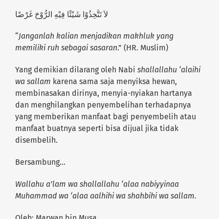
لاَ تَتَّخِذُوْا شَيْئًا فِيْهِ الرُّوْحَ غَرْضًا
“
Janganlah kalian menjadikan makhluk yang
memiliki ruh sebagai sasaran
.” (HR. Muslim)
Yang demikian dilarang oleh Nabi
shallallahu ‘alaihi
wa sallam
karena sama saja menyiksa hewan,
membinasakan dirinya, menyia-nyiakan hartanya
dan menghilangkan penyembelihan terhadapnya
yang memberikan manfaat bagi penyembelih atau
manfaat buatnya seperti bisa dijual jika tidak
disembelih.
Bersambung…
Wallahu a’lam wa shallallahu ‘alaa nabiyyinaa
Muhammad wa ‘alaa aalhihi wa shahbihi wa sallam.
Oleh: Marwan bin Musa