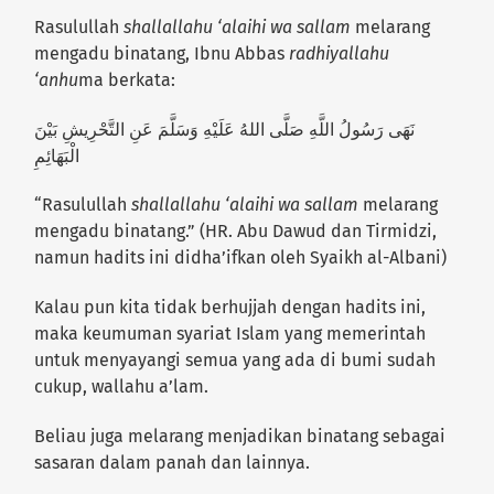
Rasulullah
shallallahu ‘alaihi wa sallam
melarang
mengadu binatang, Ibnu Abbas
radhiyallahu
‘anhu
ma berkata:
نَهَى رَسُولُ اللَّهِ صَلَّى اللهُ عَلَيْهِ وَسَلَّمَ عَنِ التَّحْرِيشِ بَيْنَ
الْبَهَائِمِ
“Rasulullah
shallallahu ‘alaihi wa sallam
melarang
mengadu binatang.” (HR. Abu Dawud dan Tirmidzi,
namun hadits ini didha’ifkan oleh Syaikh al-Albani)
Kalau pun kita tidak berhujjah dengan hadits ini,
maka keumuman syariat Islam yang memerintah
untuk menyayangi semua yang ada di bumi sudah
cukup, wallahu a’lam.
Beliau juga melarang menjadikan binatang sebagai
sasaran dalam panah dan lainnya.