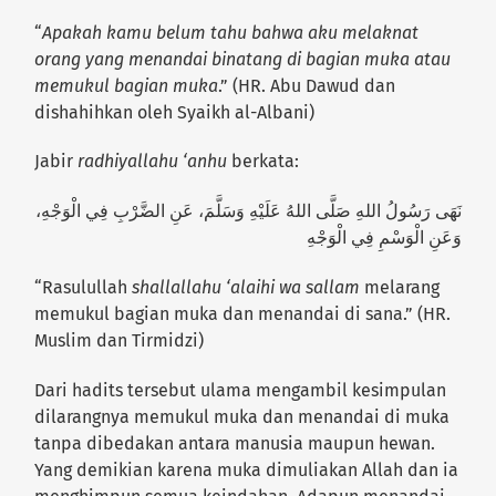
“
Apakah kamu belum tahu bahwa aku melaknat
orang yang menandai binatang di bagian muka atau
memukul bagian muka
.” (HR. Abu Dawud dan
dishahihkan oleh Syaikh al-Albani)
Jabir
radhiyallahu ‘anhu
berkata:
نَهَى رَسُولُ اللهِ صَلَّى اللهُ عَلَيْهِ وَسَلَّمَ، عَنِ الضَّرْبِ فِي الْوَجْهِ،
وَعَنِ الْوَسْمِ فِي الْوَجْهِ
“Rasulullah
shallallahu ‘alaihi wa sallam
melarang
memukul bagian muka dan menandai di sana.” (HR.
Muslim dan Tirmidzi)
Dari hadits tersebut ulama mengambil kesimpulan
dilarangnya memukul muka dan menandai di muka
tanpa dibedakan antara manusia maupun hewan.
Yang demikian karena muka dimuliakan Allah dan ia