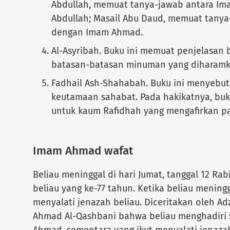
Abdullah, memuat tanya-jawab antara I
Abdullah; Masail Abu Daud, memuat tany
dengan Imam Ahmad.
Al-Asyribah. Buku ini memuat penjelasan
batasan-batasan minuman yang diharamk
Fadhail Ash-Shahabah. Buku ini menyebutk
keutamaan sahabat. Pada hakikatnya, bu
untuk kaum Rafidhah yang mengafirkan pa
Imam Ahmad wafat
Beliau meninggal di hari Jumat, tanggal 12 Rabi
beliau yang ke-77 tahun. Ketika beliau mening
menyalati jenazah beliau. Diceritakan oleh A
Ahmad Al-Qashbani bahwa beliau menghadiri 
Ahmad, sementara yang ikut menyalati jenaza