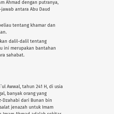
mam Ahmad dengan putranya,
a-jawab antara Abu Daud
 beliau tentang khamar dan
an.
an dalil-dalil tentang
ku ini merupakan bantahan
ra sahabat.
`ul Awwal, tahun 241 H, di usia
gal, banyak orang yang
dz-Dzahabi dari Bunan bin
salat jenazah untuk Imam
h Imam Ahmad adalah sekitar