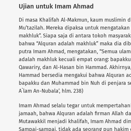
Ujian untuk Imam Ahmad
Di masa Khalifah Al-Makmun, kaum muslimin d
Mu’tazilah. Mereka dipaksa untuk mengatakan
makhluk”. Siapa saja di antara tokoh masyar
bahwa “Alquran adalah makhluk” maka dia dib
putra Imam Ahmad, mengatakan, “Semua ulam
adalah makhluk kecuali empat orang: bapakku
Qawariry, dan Al-Hasan bin Hammad. Akhirnya,
Hammad bersedia mengakui bahwa Alquran ada
bapakku dan Muhammad bin Nuh di penjara sel
A`lam An-Nubala’, hlm. 238)
Imam Ahmad selalu tegar untuk mempertahank
jamaah, bahwa Alquran adalah firman Allah da
Mutawakkil menjadi khalifah, Imam Ahmad dim
Sampai-sampai, tidak ada seorang pun hakim 