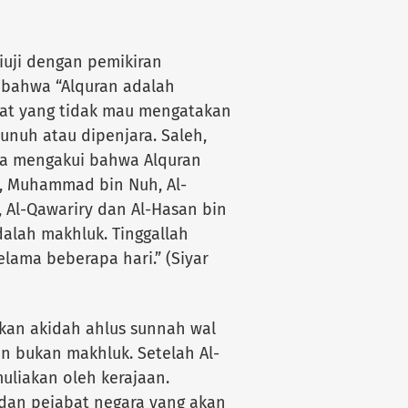
iuji dengan pemikiran
 bahwa “Alquran adalah
akat yang tidak mau mengatakan
unuh atau dipenjara. Saleh,
a mengakui bahwa Alquran
, Muhammad bin Nuh, Al-
 Al-Qawariry dan Al-Hasan bin
lah makhluk. Tinggallah
ama beberapa hari.” (Siyar
an akidah ahlus sunnah wal
n bukan makhluk. Setelah Al-
uliakan oleh kerajaan.
dan pejabat negara yang akan