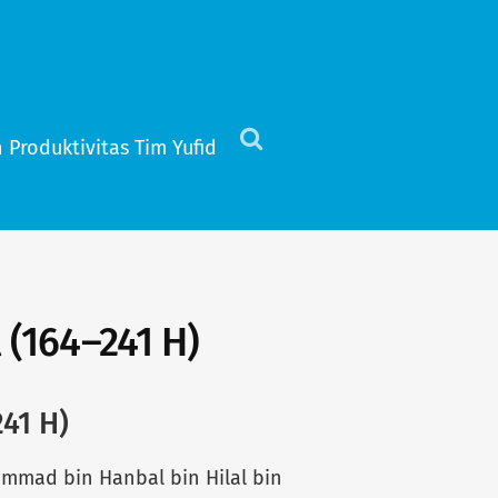
 Produktivitas Tim Yufid
Click
to
view
the
search
field
(164–241 H)
41 H)
mmad bin Hanbal bin Hilal bin