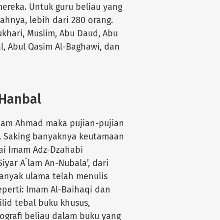
reka. Untuk guru beliau yang
hnya, lebih dari 280 orang.
ukhari, Muslim, Abu Daud, Abu
l, Abul Qasim Al-Baghawi, dan
 Hanbal
Imam Ahmad maka pujian-pujian
ri. Saking banyaknya keutamaan
ai Imam Adz-Dzahabi
yar A`lam An-Nubala’, dari
banyak ulama telah menulis
eperti: Imam Al-Baihaqi dan
ilid tebal buku khusus,
ografi beliau dalam buku yang