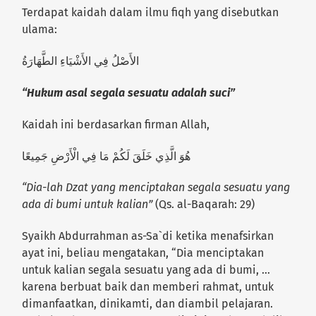
Terdapat kaidah dalam ilmu fiqh yang disebutkan
ulama:
الأَصْلُ فِي الأَشْيَاءِ الطَّهَارَةُ
“Hukum asal segala sesuatu adalah suci”
Kaidah ini berdasarkan firman Allah,
هُوَ الَّذِي خَلَقَ لَكُمْ مَا فِي الْأَرْضِ جَمِيعًا
“Dia-lah Dzat yang menciptakan segala sesuatu yang
ada di bumi untuk kalian”
(Qs. al-Baqarah: 29)
Syaikh Abdurrahman as-Sa`di ketika menafsirkan
ayat ini, beliau mengatakan, “Dia menciptakan
untuk kalian segala sesuatu yang ada di bumi, …
karena berbuat baik dan memberi rahmat, untuk
dimanfaatkan, dinikamti, dan diambil pelajaran.