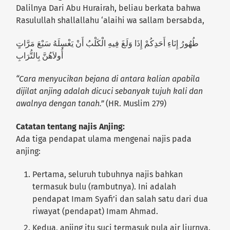
Dalilnya Dari Abu Hurairah, beliau berkata bahwa
Rasulullah shallallahu ‘alaihi wa sallam bersabda,
طُهُورُ إِنَاءِ أَحَدِكُمْ إِذَا وَلَغَ فِيهِ الْكَلْبُ أَنْ يَغْسِلَهُ سَبْعَ مَرَّاتٍ
أُولاَهُنَّ بِالتُّرَابِ
“Cara menyucikan bejana di antara kalian apabila
dijilat anjing adalah dicuci sebanyak tujuh kali dan
awalnya dengan tanah.”
(HR. Muslim 279)
Catatan tentang najis Anjing:
Ada tiga pendapat ulama mengenai najis pada
anjing:
Pertama, seluruh tubuhnya najis bahkan
termasuk bulu (rambutnya). Ini adalah
pendapat Imam Syafi’i dan salah satu dari dua
riwayat (pendapat) Imam Ahmad.
Kedua, anjing itu suci termasuk pula air liurnya.