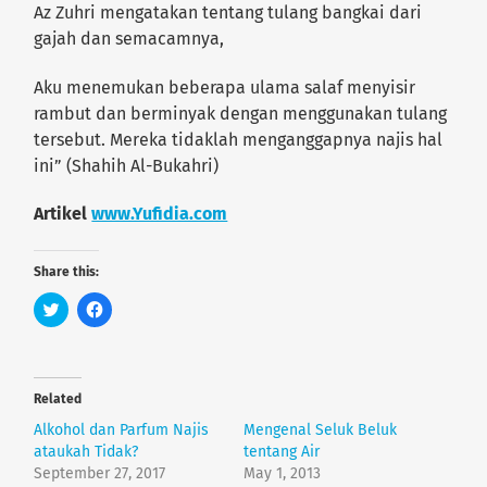
Az Zuhri mengatakan tentang tulang bangkai dari
gajah dan semacamnya,
Aku menemukan beberapa ulama salaf menyisir
rambut dan berminyak dengan menggunakan tulang
tersebut. Mereka tidaklah menganggapnya najis hal
ini” (Shahih Al-Bukahri)
Artikel
www.Yufidia.com
Share this:
C
C
l
l
i
i
c
c
k
k
t
t
o
o
Related
s
s
h
h
Alkohol dan Parfum Najis
Mengenal Seluk Beluk
a
a
r
r
ataukah Tidak?
tentang Air
e
e
September 27, 2017
May 1, 2013
o
o