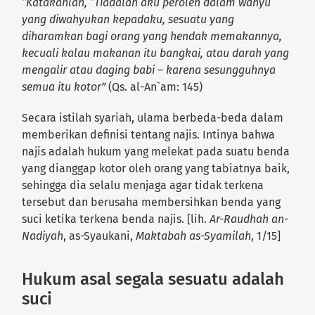
“Katakanlah, “Tiadalah aku peroleh dalam wahyu
yang diwahyukan kepadaku, sesuatu yang
diharamkan bagi orang yang hendak memakannya,
kecuali kalau makanan itu bangkai, atau darah yang
mengalir atau daging babi – karena sesungguhnya
semua itu kotor”
(Qs. al-An`am: 145)
Secara istilah syariah, ulama berbeda-beda dalam
memberikan definisi tentang najis. Intinya bahwa
najis adalah hukum yang melekat pada suatu benda
yang dianggap kotor oleh orang yang tabiatnya baik,
sehingga dia selalu menjaga agar tidak terkena
tersebut dan berusaha membersihkan benda yang
suci ketika terkena benda najis. [lih.
Ar-Raudhah an-
Nadiyah
, as-Syaukani,
Maktabah as-Syamilah
, 1/15]
Hukum asal segala sesuatu adalah
suci