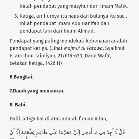
Inilah pendapat yang masyhur dari Imam Malik.
Ketiga, air liurnya itu najis dan bulunya itu suci.
Inilah pendapat Imam Abu Hanifah dan
pendapat lain dari Imam Ahmad.
Pendapat yang paling mendekati kebenaran adalah
pendapat ketiga. (Lihat
Majmu’ Al Fatawa
, Syaikhul
Islam Ibnu Taimiyah, 21/616-620, Darul Wafa’,
cetakan ketiga, 1426 H)
6.Bangkai.
7.Darah yang memancar.
8. Babi.
Dalil ketiga hal di atas adalah firman Allah,
قُلْ لَا أَجِدُ فِي مَا أُوحِيَ إِلَيَّ مُحَرَّمًا عَلَى طَاعِمٍ يَطْعَمُهُ إِلَّا أَنْ