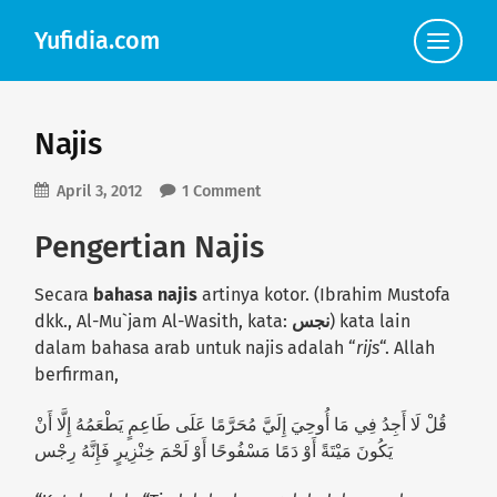
Yufidia.com
Click
to
view
the
navigat
Najis
April 3, 2012
1 Comment
Pengertian Najis
Secara
bahasa najis
artinya kotor. (Ibrahim Mustofa
dkk., Al-Mu`jam Al-Wasith, kata:
نجس
) kata lain
dalam bahasa arab untuk najis adalah “
rijs
“. Allah
berfirman,
قُلْ لَا أَجِدُ فِي مَا أُوحِيَ إِلَيَّ مُحَرَّمًا عَلَى طَاعِمٍ يَطْعَمُهُ إِلَّا أَنْ
يَكُونَ مَيْتَةً أَوْ دَمًا مَسْفُوحًا أَوْ لَحْمَ خِنْزِيرٍ فَإِنَّهُ رِجْس