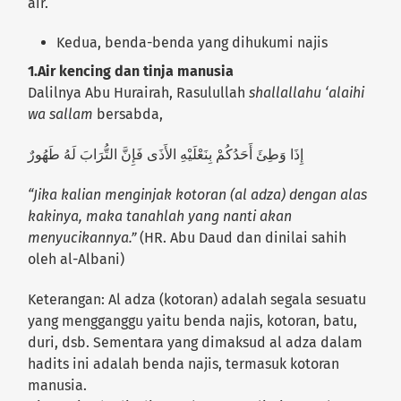
air.
Kedua, benda-benda yang dihukumi najis
1.Air kencing dan tinja manusia
Dalilnya Abu Hurairah, Rasulullah
shallallahu ‘alaihi
wa sallam
bersabda,
إِذَا وَطِئَ أَحَدُكُمْ بِنَعْلَيْهِ الأَذَى فَإِنَّ التُّرَابَ لَهُ طَهُورٌ
“Jika kalian menginjak kotoran (al adza) dengan alas
kakinya, maka tanahlah yang nanti akan
menyucikannya.”
(HR. Abu Daud dan dinilai sahih
oleh al-Albani)
Keterangan: Al adza (kotoran) adalah segala sesuatu
yang mengganggu yaitu benda najis, kotoran, batu,
duri, dsb. Sementara yang dimaksud al adza dalam
hadits ini adalah benda najis, termasuk kotoran
manusia.