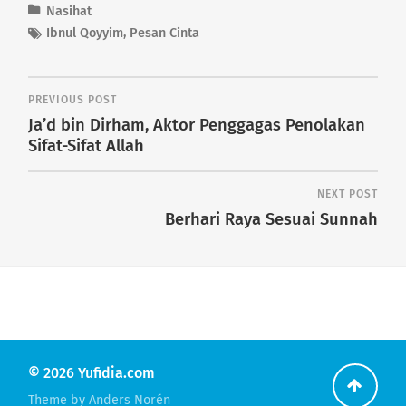
Nasihat
Ibnul Qoyyim
,
Pesan Cinta
PREVIOUS POST
Ja’d bin Dirham, Aktor Penggagas Penolakan
Sifat-Sifat Allah
NEXT POST
Berhari Raya Sesuai Sunnah
© 2026
Yufidia.com
Go
Theme by
Anders Norén
back