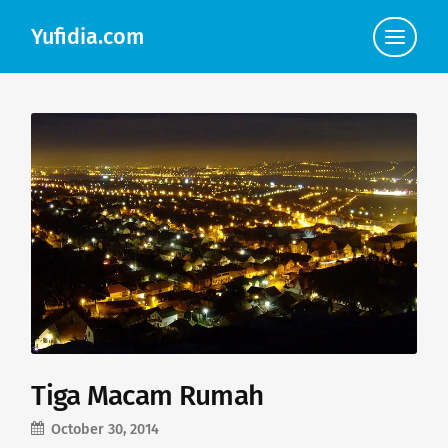
Yufidia.com
Click
to
view
the
navigat
Tiga Macam Rumah
October 30, 2014