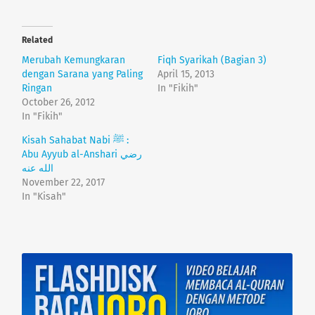
c
c
k
k
t
t
o
o
Related
s
s
h
h
Merubah Kemungkaran
Fiqh Syarikah (Bagian 3)
a
a
r
r
dengan Sarana yang Paling
April 15, 2013
e
e
Ringan
In "Fikih"
o
o
n
n
October 26, 2012
T
F
In "Fikih"
w
a
i
c
t
e
Kisah Sahabat Nabi ﷺ :
t
b
e
o
Abu Ayyub al-Anshari رضي
r
o
(
k
O
(
November 22, 2017
p
O
In "Kisah"
e
p
n
e
s
n
i
s
n
i
n
n
e
n
w
e
w
w
i
w
n
i
d
n
o
d