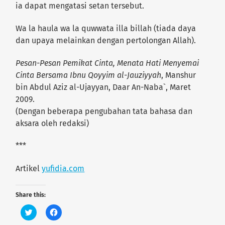
ia dapat mengatasi setan tersebut.
Wa la haula wa la quwwata illa billah (tiada daya
dan upaya melainkan dengan pertolongan Allah).
Pesan-Pesan Pemikat Cinta, Menata Hati Menyemai
Cinta Bersama Ibnu Qoyyim al-Jauziyyah
, Manshur
bin Abdul Aziz al-Ujayyan, Daar An-Naba`, Maret
2009.
(Dengan beberapa pengubahan tata bahasa dan
aksara oleh redaksi)
***
Artikel
yufidia.com
Share this:
C
C
l
l
i
i