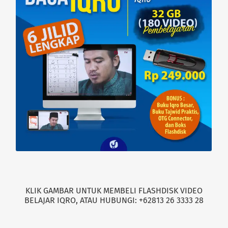
w
o
)
w
)
KLIK GAMBAR UNTUK MEMBELI FLASHDISK VIDEO
BELAJAR IQRO, ATAU HUBUNGI: +62813 26 3333 28