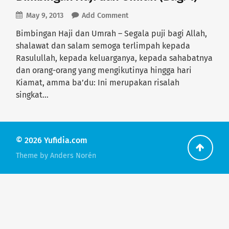
May 9, 2013
Add Comment
Bimbingan Haji dan Umrah – Segala puji bagi Allah,
shalawat dan salam semoga terlimpah kepada
Rasulullah, kepada keluarganya, kepada sahabatnya
dan orang-orang yang mengikutinya hingga hari
Kiamat, amma ba’du: Ini merupakan risalah
singkat…
© 2026
Yufidia.com
Go
Theme by
Anders Norén
back
to
the
top