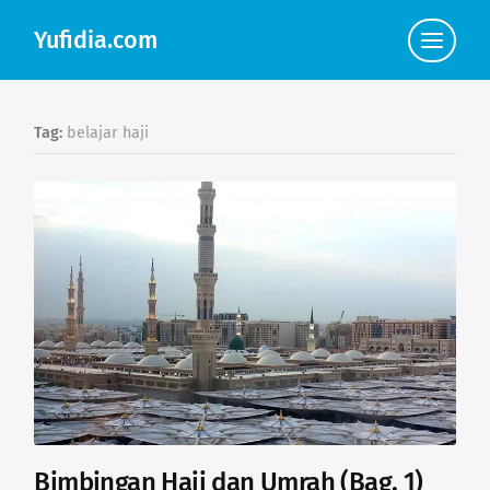
Yufidia.com
Click
to
view
the
navigat
Tag:
belajar haji
Bimbingan Haji dan Umrah (Bag. 1)