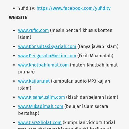
Yufid.TV:
https://www.facebook.com/yufid.tv
WEBSITE
www.Yufid.com
(mesin pencari khusus konten
islam)
www.
KonsultasiSyariah
.com
(tanya jawab islam)
www.
PengusahaMuslim
.com
(Fikih Muamalah)
www.
KhotbahJumat
.com
(materi Khutbah Jumat
pilihan)
www.Kajian.net
(kumpulan audio MP3 kajian
islam)
www.KisahMuslim.com
(kisah dan sejarah islam)
www.Mukadimah.com
(belajar islam secara
bertahap)
www.
CaraSholat
.com
(kumpulan video tutorial