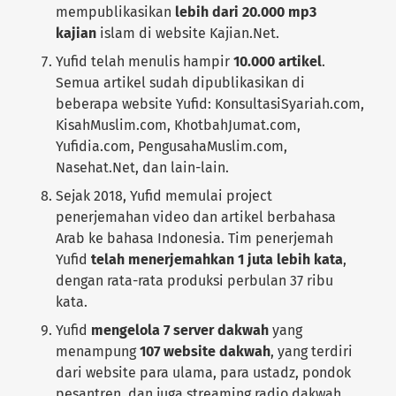
mempublikasikan
lebih dari 20.000 mp3
kajian
islam di website Kajian.Net.
Yufid telah menulis hampir
10.000 artikel
.
Semua artikel sudah dipublikasikan di
beberapa website Yufid: KonsultasiSyariah.com,
KisahMuslim.com, KhotbahJumat.com,
Yufidia.com, PengusahaMuslim.com,
Nasehat.Net, dan lain-lain.
Sejak 2018, Yufid memulai project
penerjemahan video dan artikel berbahasa
Arab ke bahasa Indonesia. Tim penerjemah
Yufid
telah menerjemahkan 1 juta lebih kata
,
dengan rata-rata produksi perbulan 37 ribu
kata.
Yufid
mengelola 7 server dakwah
yang
menampung
107 website dakwah
, yang terdiri
dari website para ulama, para ustadz, pondok
pesantren, dan juga streaming radio dakwah.