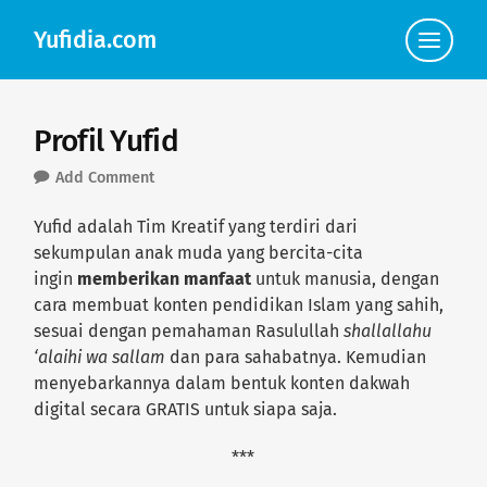
Yufidia.com
Click
to
view
the
navigat
Profil Yufid
Add Comment
Yufid adalah Tim Kreatif yang terdiri dari
sekumpulan anak muda yang bercita-cita
ingin
memberikan manfaat
untuk manusia, dengan
cara membuat konten pendidikan Islam yang sahih,
sesuai dengan pemahaman Rasulullah
shallallahu
‘alaihi wa sallam
dan para sahabatnya. Kemudian
menyebarkannya dalam bentuk konten dakwah
digital secara GRATIS untuk siapa saja.
***