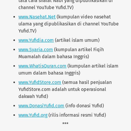
tata cara shalat Nabi yang dipublikasikan di
channel YouTube Yufid.TV)
www.
Nasehat
.Net
(kumpulan video nasehat
ulama yang dipublikasikan di channel YouTube
Yufid.TV)
www.Yufidia.com
(artikel islam umum)
www.Syaria.com
(kumpulan artikel Fiqih
Muamalah dalam bahasa Inggris)
www.WhatisQuran.com
(kumpulan artikel islam
umum dalam bahasa Inggris)
www.YufidStore.com
(semua hasil penjualan
YufidStore.com adalah untuk operasional
dakwah Yufid)
www.DonasiYufid.com
(info donasi Yufid)
www.Yufid.org
(rilis informasi resmi Yufid)
***