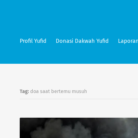
Profil Yufid
Donasi Dakwah Yufid
Laporan
Tag:
doa saat bertemu musuh