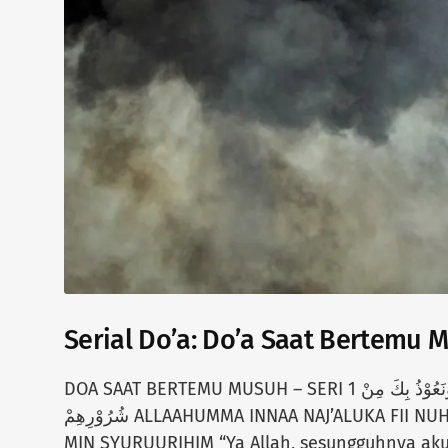
Serial Do’a: Do’a Saat Bertemu M
DOA SAAT BERTEMU MUSUH – SERI 1 اللَّهُمَّ إِنَّا نَجْعَلُكَ فِي نُحُوْرِهِمْ وَنَعُوْذُ بِكَ مِنْ
شُرُوْرِهِمْ ALLAAHUMMA INNAA NAJ’ALUKA FII NUHUURIHIM WA NA’UUDZU BIKA
MIN SYURUURIHIM “Ya Allah, sesungguhnya ak