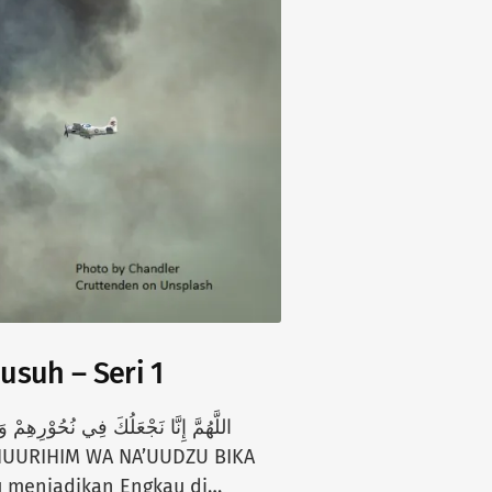
usuh – Seri 1
u menjadikan Engkau di…