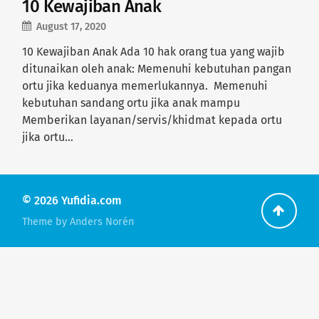
10 Kewajiban Anak
August 17, 2020
10 Kewajiban Anak Ada 10 hak orang tua yang wajib
ditunaikan oleh anak: Memenuhi kebutuhan pangan
ortu jika keduanya memerlukannya. Memenuhi
kebutuhan sandang ortu jika anak mampu
Memberikan layanan/servis/khidmat kepada ortu
jika ortu…
© 2026
Yufidia.com
Go
Theme by
Anders Norén
back
to
the
top