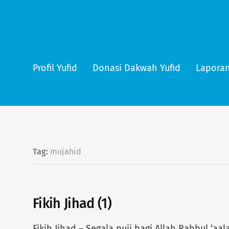
Profil Yufid
Donasi Dakwah Yufid
Laporan
Tag:
mujahid
Fikih Jihad (1)
Fikih Jihad – Segala puji bagi Allah Rabbul ‘a