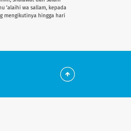
u ‘alaihi wa sallam, kepada
g mengikutinya hingga hari
Go
back
to
the
top