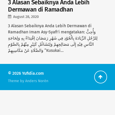
3 Alasan Sebaiknya Anda Lebih
Dermawan di Ramadhan
August 28, 2020
3 Alasan Sebaiknya Anda Lebih Dermawan di
Ramadhan Imam Asy-Syafi’i mengatakan: وَأُحِبُّ
لِلرَّجُلِ الزِّيَادَةَ بِالْجُوْدِ فِي شَهْرِ رَمَضَانَ اِقْتِدَاءً بِهِ وَلِحَاجَةِ
النَّاسِ فِيْهِ إِلَى مَصَالِحِهِمْ وَلِتَشَاغُلِ كَثِيْرٍ مِنْهُمْ بِالصَّوْمِ
وَالصَّلَاةِ عَنْ مَكَاسِبِهِمْ “Kusukai…
© 2026
Yufidia.com
Go
Theme by
Anders Norén
back
to
the
top