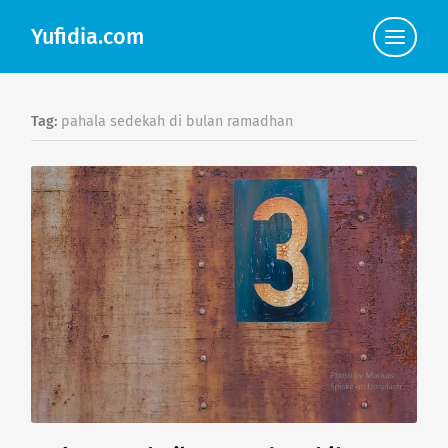
Yufidia.com
Click
to
view
the
navigat
Tag:
pahala sedekah di bulan ramadhan