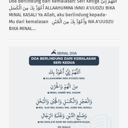
Doa Berlindung dari Kemalasan: Seri Ketiga اَللَّهُمَّ إِنِّيْ
أَعُوْذُ بِكَ مِنَ الْكَسَلِ ALLAAHUMMA INNII A’UUDZU BIKA
MINAL KASALI Ya Allah, aku berlindung kepada-
Mu dari kemalasan وَأَعُوْذُ بِكَ مِنَ الْجُبْنِ WA A’UUDZU
BIKA MINAL…