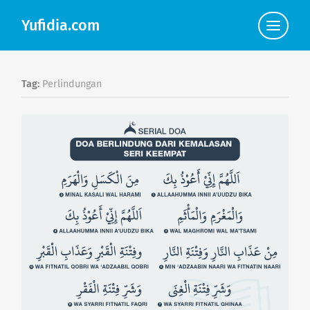
Yufidia.com
Click
to
view
the
navigat
Tag:
Perlindungan