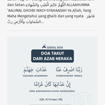
dan Setan اَللَّهُمَّ عَالِمَ الْغَيْبِ وَالشَّهَادَةِ ALLAAHUMMA
‘AALIMAL GHOIBI WASY-SYAHAADAH Ya Allah, Yang
Maha Mengetahui yang ghaib dan yang nyata فَاطِرَ
السَّمَاوَاتِ وَاْلأَرْضِ رَبَّ…