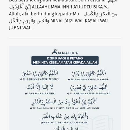
إِنِّيْ أَعُوْذُ بِكَ ALLAAHUMMA INNII A’UUDZU BIKA Ya
Allah, aku berlindung kepada-Mu مِنَ الْعَجْزِ وَالْكَسَلِ
وَالْجُبْنِ وَالْهَرَمِ وَالْبُخْلِ MINAL ‘AJZI WAL KASALI WAL
JUBNI WAL…