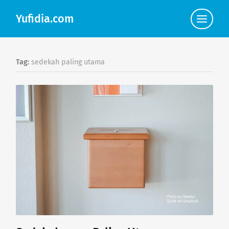
Yufidia.com
Click
to
view
the
navigat
Tag:
sedekah paling utama