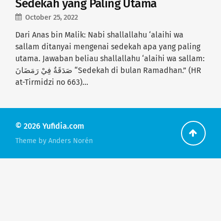
Sedekah yang Paling Utama
October 25, 2022
Dari Anas bin Malik: Nabi shallallahu ‘alaihi wa
sallam ditanyai mengenai sedekah apa yang paling
utama. Jawaban beliau shallallahu ‘alaihi wa sallam:
صَدَقَةٌ فِيْ رَمَضَانَ “Sedekah di bulan Ramadhan.” (HR
at-Tirmidzi no 663)…
© 2026
Yufidia.com
Go
Theme by
Anders Norén
back
to
the
top