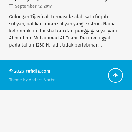
September 12, 2017
Golongan Tijayinah termasuk salah satu firqah
sufiyah, bahkan aliran sufiyah yang ekstrim. Nama
kelompok ini dinisbatkan dari penggagasnya, yaitu
Ahmad bin Muhammad At Tijani. Dia meninggal
pada tahun 1230 H. Jadi, tidak berlebihan…
© 2026
Yufidia.com
Go
Theme by
Anders Norén
back
to
the
top