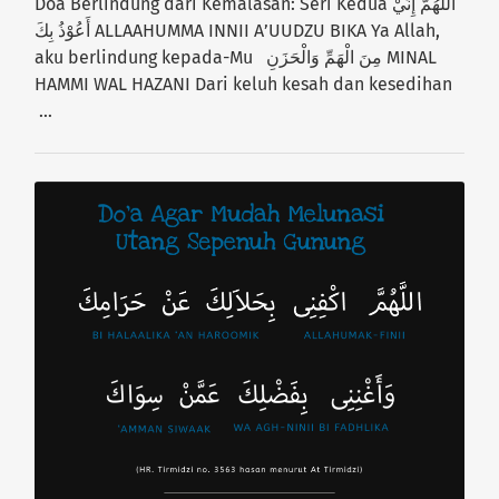
Doa Berlindung dari Kemalasan: Seri Kedua اَللَّهُمَّ إِنِّيْ
أَعُوْذُ بِكَ ALLAAHUMMA INNII A’UUDZU BIKA Ya Allah,
aku berlindung kepada-Mu مِنَ الْهَمِّ وَالْحَزَنِ MINAL
HAMMI WAL HAZANI Dari keluh kesah dan kesedihan
…