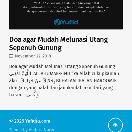
Doa agar Mudah Melunasi Utang
Sepenuh Gunung
November 22, 2018
Doa agar Mudah Melunasi Utang Sepenuh Gunung
اللَّهُمَّ اكْفِنِى ALLAHUMAK-FINII “Ya Allah cukupkanlah
aku بِحَلَالِكَ عَنْ حَرَامِكَ BI HALAALIKA ‘AN HAROOMIK
dengan yang halal dan jauhkanlah aku dari yang
haram وَأَغْنِنِى…
© 2026
Yufidia.com
Go
Theme by
Anders Norén
back