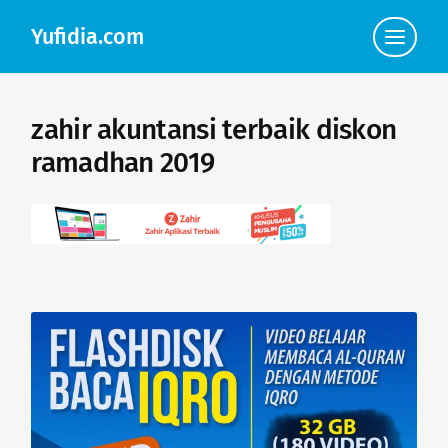
Yufidia.com
Click
to
view
the
navigat
zahir akuntansi terbaik diskon
ramadhan 2019