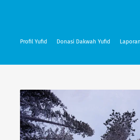
Profil Yufid
Donasi Dakwah Yufid
Laporan