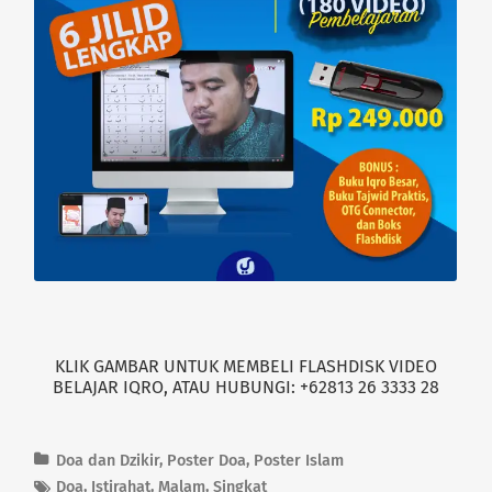
o
d
w
o
)
w
)
KLIK GAMBAR UNTUK MEMBELI FLASHDISK VIDEO
BELAJAR IQRO, ATAU HUBUNGI: +62813 26 3333 28
Doa dan Dzikir
,
Poster Doa
,
Poster Islam
Doa
,
Istirahat
,
Malam
,
Singkat