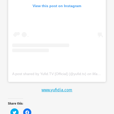
View this post on Instagram
A post shared by Yufid.TV [Official] (@yufid.tv)
on
May 23, 2019 at 7:50am PDT
www.yufidia.com
Share this:
C
C