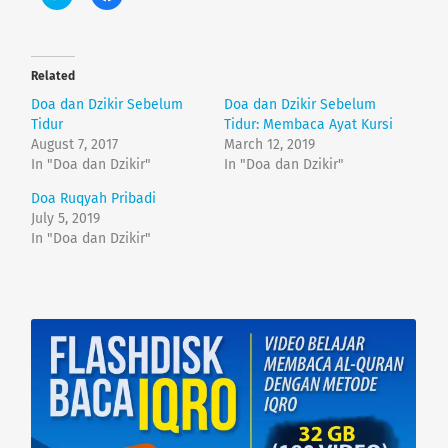
l
l
i
i
c
c
k
k
t
t
o
o
Related
s
s
h
h
Doa dan Dzikir Sebelum
Doa dan Dzikir Sebelum
a
a
r
r
Tidur
Tidur: Membaca Ayat Kursi
e
e
August 7, 2017
March 12, 2019
o
o
n
n
In "Doa dan Dzikir"
In "Doa dan Dzikir"
T
F
w
a
Doa Ruqyah Pribadi
i
c
t
e
July 5, 2019
t
b
e
o
In "Doa dan Dzikir"
r
o
(
k
O
(
p
O
e
p
n
e
s
n
i
s
n
i
n
n
e
n
w
e
w
w
i
w
n
i
d
n