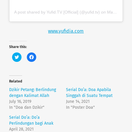
A post shared by Yufid.TV [Official] (@yufid.tv)
on
Mar 24, 2019 at 7:56am PDT
www.yufidia.com
Share this:
C
C
l
l
i
i
c
c
k
k
t
t
o
o
Related
s
s
h
h
Dzikir Petang: Berlindung
Serial Do’a: Doa Apabila
a
a
r
r
dengan Kalimat Allah
Singgah di Suatu Tempat
e
e
July 16, 2019
June 14, 2021
o
o
n
n
In "Doa dan Dzikir"
In "Poster Doa"
T
F
w
a
Serial Do’a: Do’a
i
c
t
e
Perlindungan bagi Anak
t
b
e
o
April 28, 2021