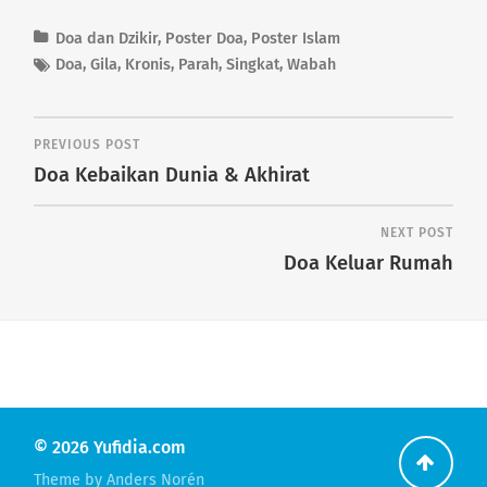
Doa dan Dzikir
,
Poster Doa
,
Poster Islam
Doa
,
Gila
,
Kronis
,
Parah
,
Singkat
,
Wabah
PREVIOUS POST
Doa Kebaikan Dunia & Akhirat
NEXT POST
Doa Keluar Rumah
© 2026
Yufidia.com
Go
Theme by
Anders Norén
back