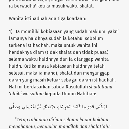
ia berwudhu’ ketika masuk waktu shalat.
Wanita istihadhah ada tiga keadaan:
1) Ia memiliki kebiasaan yang sudah maklum, yakni
lamanya haidhnya sudah ia ketahui sebelum
terkena istihadhah, maka untuk wanita ini
hendaknya diam (tidak shalat dan tidak puasa)
selama waktu haidhnya dan ia dianggap wanita
haidh. Ketika masa kebiasaan haidhnya telah
selesai, maka ia mandi, shalat dan menganggap
darah yang masih keluar sebagai darah istihadhah.
Hal ini berdasarkan sabda Rasulullah
shallallahu
‘alaihi wa sallam
kepada Ummu Habibah:
امْكُثِي قَدْرَ مَا كَانَتْ تَحْبِسُكِ حَيْضَتُكِ ثُمَّ اغْتَسِلِي وَصَلِّي
“
Tetap tahanlah dirimu selama kadar haidmu
menahanmu, kemudian mandilah dan shalatlah
.”