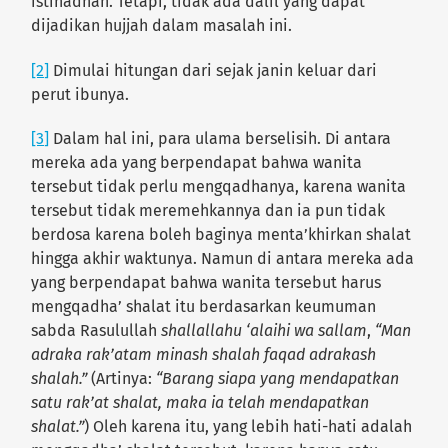
istihadhah. Tetapi, tidak ada dalil yang dapat
dijadikan hujjah dalam masalah ini.
[2]
Dimulai hitungan dari sejak janin keluar dari
perut ibunya.
[3]
Dalam hal ini, para ulama berselisih. Di antara
mereka ada yang berpendapat bahwa wanita
tersebut tidak perlu mengqadhanya, karena wanita
tersebut tidak meremehkannya dan ia pun tidak
berdosa karena boleh baginya menta’khirkan shalat
hingga akhir waktunya. Namun di antara mereka ada
yang berpendapat bahwa wanita tersebut harus
mengqadha’ shalat itu berdasarkan keumuman
sabda Rasulullah
shallallahu ‘alaihi wa sallam
,
“Man
adraka rak’atam minash shalah faqad adrakash
shalah.”
(Artinya:
“Barang siapa yang mendapatkan
satu rak’at shalat, maka ia telah mendapatkan
shalat.”
) Oleh karena itu, yang lebih hati-hati adalah