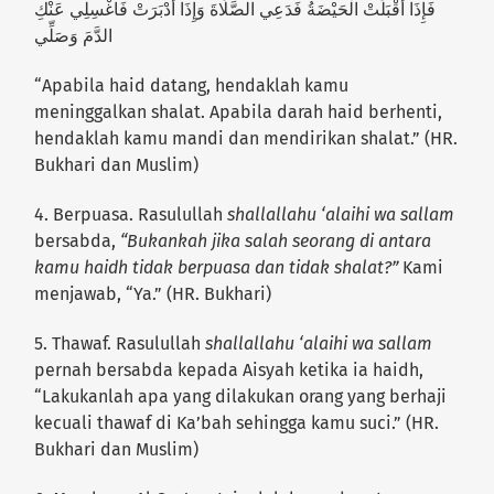
فَإِذَا أَقْبَلَتْ الْحَيْضَةُ فَدَعِي الصَّلَاةَ وَإِذَا أَدْبَرَتْ فَاغْسِلِي عَنْكِ
الدَّمَ وَصَلِّي
“Apabila haid datang, hendaklah kamu
meninggalkan shalat. Apabila darah haid berhenti,
hendaklah kamu mandi dan mendirikan shalat.” (HR.
Bukhari dan Muslim)
4. Berpuasa. Rasulullah
shallallahu ‘alaihi wa sallam
bersabda,
“Bukankah jika salah seorang di antara
kamu haidh tidak berpuasa dan tidak shalat?”
Kami
menjawab, “Ya.” (HR. Bukhari)
5. Thawaf. Rasulullah
shallallahu ‘alaihi wa sallam
pernah bersabda kepada Aisyah ketika ia haidh,
“Lakukanlah apa yang dilakukan orang yang berhaji
kecuali thawaf di Ka’bah sehingga kamu suci.” (HR.
Bukhari dan Muslim)