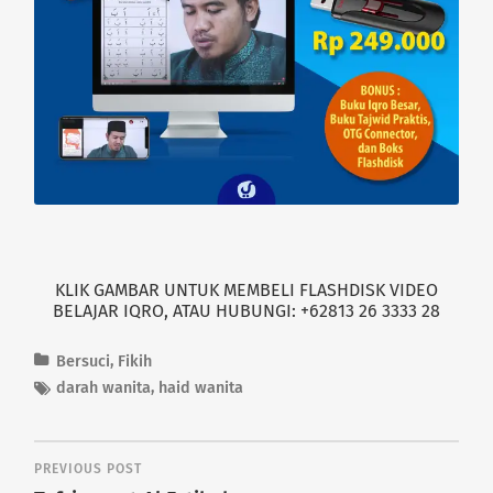
p
O
e
p
n
e
s
n
i
s
n
i
n
n
e
n
w
e
w
w
i
w
n
i
d
n
o
d
w
o
)
w
)
KLIK GAMBAR UNTUK MEMBELI FLASHDISK VIDEO
BELAJAR IQRO, ATAU HUBUNGI: +62813 26 3333 28
Bersuci
,
Fikih
darah wanita
,
haid wanita
PREVIOUS POST