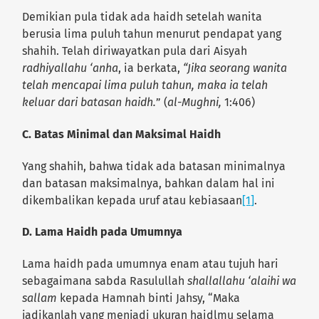
Demikian pula tidak ada haidh setelah wanita
berusia lima puluh tahun menurut pendapat yang
shahih. Telah diriwayatkan pula dari Aisyah
radhiyallahu ‘anha
, ia berkata,
“Jika seorang wanita
telah mencapai lima puluh tahun, maka ia telah
keluar dari batasan haidh.
” (
al-Mughni,
1:406)
C. Batas Minimal dan Maksimal Haidh
Yang shahih, bahwa tidak ada batasan minimalnya
dan batasan maksimalnya, bahkan dalam hal ini
dikembalikan kepada uruf atau kebiasaan
[1]
.
D. Lama Haidh pada Umumnya
Lama haidh pada umumnya enam atau tujuh hari
sebagaimana sabda Rasulullah
shallallahu ‘alaihi wa
sallam
kepada Hamnah binti Jahsy, “Maka
jadikanlah yang menjadi ukuran haidlmu selama