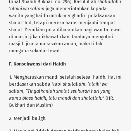
(lihat Shahih Bukhari no. 296). Rasulullah
shallallahu
‘alaihi wa sallam
juga memerintahkan kepada
wanita yang haidh untuk menghadiri pelaksanaan
shalat ‘Ied, tetapi mereka harus menjauhi tempat
shalat. Demikian pula diharamkan bagi wanita lewat
di masjid jika dikhawatirkan darahnya mengotori
masjid, jika ia merasakan aman, maka tidak
mengapa sekedar lewat.
F. Konsekwensi dari Haidh
1. Mengharuskan mandi setelah selesai haidh. Hal ini
berdasarkan sabda Nabi
shallallahu ‘alaihi wa
sallam
,
“Tingalkanlah shalat seukuran hari yang
kamu biasa haidh, lalu mandi dan shalatlah.
” (HR.
Bukhari dan Muslim)
2. Menjadi baligh.