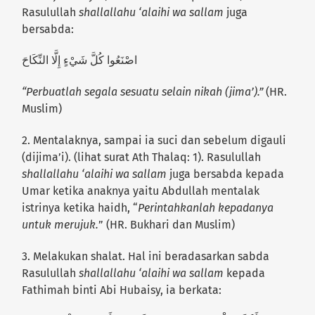
Rasulullah
shallallahu ‘alaihi wa sallam
juga
bersabda:
اصْنَعُوا كُلَّ شَيْءٍ إِلَّا النِّكَاحَ
“Perbuatlah segala sesuatu selain nikah (jima’).”
(HR.
Muslim)
2. Mentalaknya, sampai ia suci dan sebelum digauli
(dijima’i). (lihat surat Ath Thalaq: 1). Rasulullah
shallallahu ‘alaihi wa sallam
juga bersabda kepada
Umar ketika anaknya yaitu Abdullah mentalak
istrinya ketika haidh, “
Perintahkanlah kepadanya
untuk merujuk.
” (HR. Bukhari dan Muslim)
3. Melakukan shalat. Hal ini beradasarkan sabda
Rasulullah
shallallahu ‘alaihi wa sallam
kepada
Fathimah binti Abi Hubaisy, ia berkata: