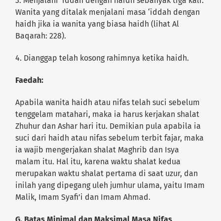
3. Menjalani ‘iddah dengan haidh sebanyak tiga kali.
Wanita yang ditalak menjalani masa ‘iddah dengan
haidh jika ia wanita yang biasa haidh (lihat Al
Baqarah: 228).
4. Dianggap telah kosong rahimnya ketika haidh.
Faedah:
Apabila wanita haidh atau nifas telah suci sebelum
tenggelam matahari, maka ia harus kerjakan shalat
Zhuhur dan Ashar hari itu. Demikian pula apabila ia
suci dari haidh atau nifas sebelum terbit fajar, maka
ia wajib mengerjakan shalat Maghrib dan Isya
malam itu. Hal itu, karena waktu shalat kedua
merupakan waktu shalat pertama di saat uzur, dan
inilah yang dipegang uleh jumhur ulama, yaitu Imam
Malik, Imam Syafi’i dan Imam Ahmad.
G. Batas Minimal dan Maksimal Masa Nifas