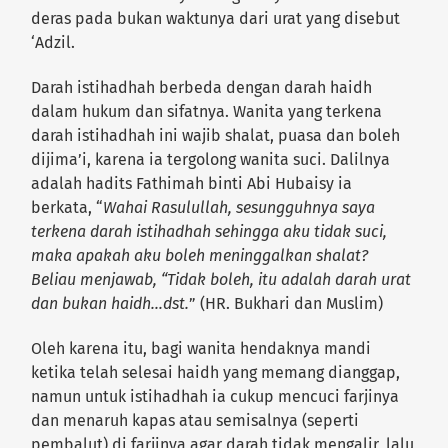
deras pada bukan waktunya dari urat yang disebut
‘Adzil.
Darah istihadhah berbeda dengan darah haidh
dalam hukum dan sifatnya. Wanita yang terkena
darah istihadhah ini wajib shalat, puasa dan boleh
dijima’i, karena ia tergolong wanita suci. Dalilnya
adalah hadits Fathimah binti Abi Hubaisy ia
berkata, “
Wahai Rasulullah, sesungguhnya saya
terkena darah istihadhah sehingga aku tidak suci,
maka apakah aku boleh meninggalkan shalat?
Beliau menjawab, “Tidak boleh, itu adalah darah urat
dan bukan haidh…dst.
” (HR. Bukhari dan Muslim)
Oleh karena itu, bagi wanita hendaknya mandi
ketika telah selesai haidh yang memang dianggap,
namun untuk istihadhah ia cukup mencuci farjinya
dan menaruh kapas atau semisalnya (seperti
pembalut) di farjinya agar darah tidak mengalir, lalu