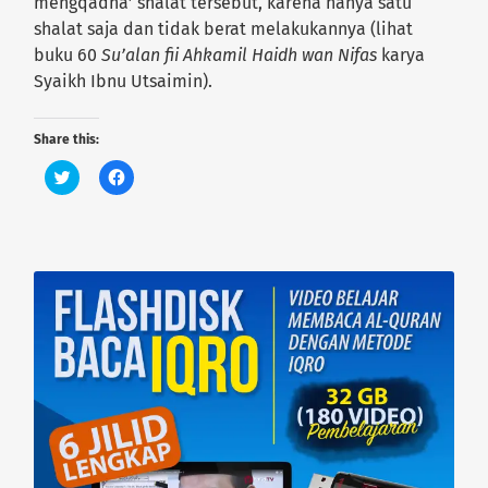
mengqadha’ shalat tersebut, karena hanya satu
shalat saja dan tidak berat melakukannya (lihat
buku 60
Su’alan fii Ahkamil Haidh wan Nifas
karya
Syaikh Ibnu Utsaimin).
Share this:
C
C
l
l
i
i
c
c
k
k
t
t
o
o
s
s
h
h
a
a
r
r
e
e
o
o
n
n
T
F
w
a
i
c
t
e
t
b
e
o
r
o
(
k
O
(