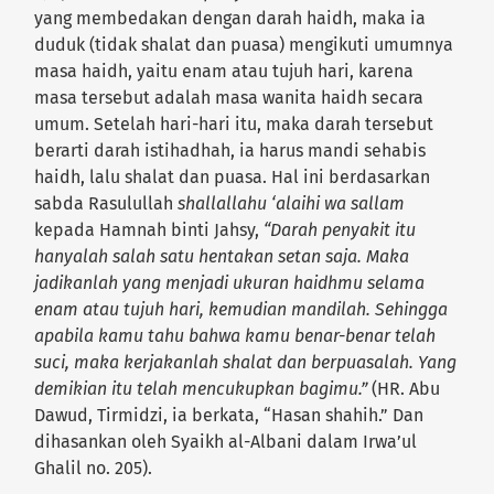
yang membedakan dengan darah haidh, maka ia
duduk (tidak shalat dan puasa) mengikuti umumnya
masa haidh, yaitu enam atau tujuh hari, karena
masa tersebut adalah masa wanita haidh secara
umum. Setelah hari-hari itu, maka darah tersebut
berarti darah istihadhah, ia harus mandi sehabis
haidh, lalu shalat dan puasa. Hal ini berdasarkan
sabda Rasulullah
shallallahu ‘alaihi wa sallam
kepada Hamnah binti Jahsy,
“Darah penyakit itu
hanyalah salah satu hentakan setan saja. Maka
jadikanlah yang menjadi ukuran haidhmu selama
enam atau tujuh hari, kemudian mandilah. Sehingga
apabila kamu tahu bahwa kamu benar-benar telah
suci, maka kerjakanlah shalat dan berpuasalah. Yang
demikian itu telah mencukupkan bagimu.”
(HR. Abu
Dawud, Tirmidzi, ia berkata, “Hasan shahih.” Dan
dihasankan oleh Syaikh al-Albani dalam Irwa’ul
Ghalil no. 205).