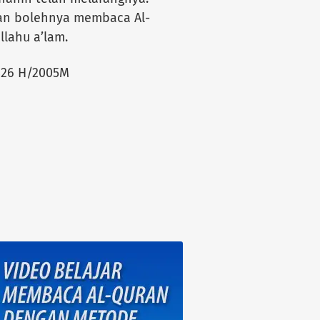
an bolehnya membaca Al-
llahu a’lam.
1426 H/2005M