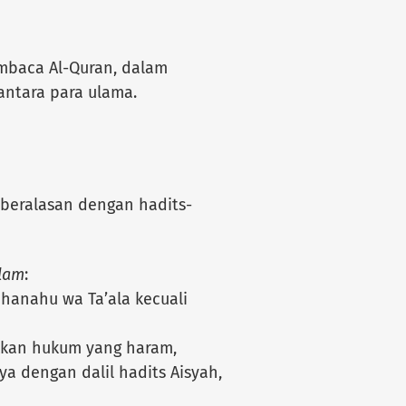
mbaca Al-Quran, dalam
antara para ulama.
 beralasan dengan hadits-
llam
:
bhanahu wa Ta’ala kecuali
kkan hukum yang haram,
dengan dalil hadits Aisyah,