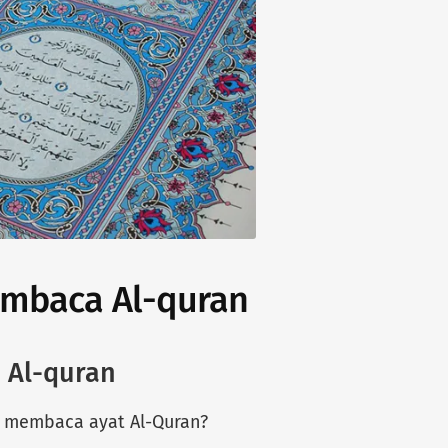
mbaca Al-quran
 Al-quran
h membaca ayat Al-Quran?