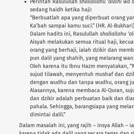
Perintah Rasulullah
shallallahu ‘alaihi wa 
sedang haidh ketika haji:
“Berbuatlah apa yang diperbuat orang yang
Ka’bah sampai kamu suci.” (HR. Al-Bukhari
Dalam hadits ini, Rasulullah
shallallahu ‘a
Aisyah melakukan semua ritual haji, kecua
orang yang berhaji, ialah dzikir dan memb
pun dalil yang shahih, yang melarang wa
Oleh karena itu Ibnu Hazm menyatakan, 
sujud tilawah, menyentuh mushaf dan dzik
dengan wudhu dan tanpa wudhu, orang ju
Alasannya, karena membaca Al-Quran, suj
dan dzikir adalah perbuatan baik dan dia
pahala. Sehingga, barangsiapa yang mela
dimintai dalil.”
Dalam masalah ini, yang rajih – insya Allah – i
karena tidak ada dalil yang secara tegas dan 