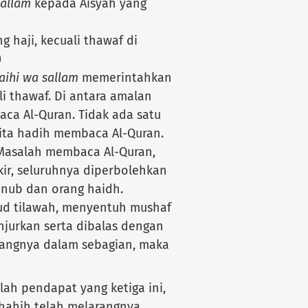
sallam
kepada Aisyah yang
 haji, kecuali thawaf di
)
laihi wa sallam
memerintahkan
li thawaf. Di antara amalan
aca Al-Quran. Tidak ada satu
nita hadih membaca Al-Quran.
“Masalah membaca Al-Quran,
ir, seluruhnya diperbolehkan
nub dan orang haidh.
ud tilawah, menyentuh mushaf
njurkan serta dibalas dengan
rangnya dalam sebagian, maka
alah pendapat yang ketiga ini,
shahih telah melarangnya.