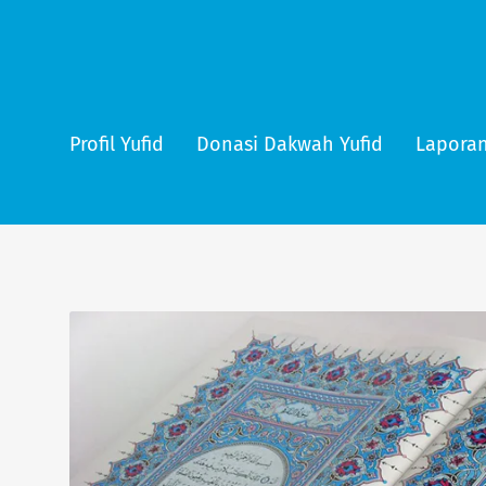
Profil Yufid
Donasi Dakwah Yufid
Laporan