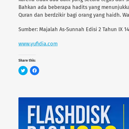
Bahkan ada beberapa hadits yang menunjukk
Quran dan berdzikir bagi orang yang haidh. Wa
Sumber: Majalah As-Sunnah Edisi 2 Tahun IX 
www.yufidia.com
Share this:
C
C
l
l
i
i
c
c
k
k
t
t
o
o
s
s
h
h
a
a
r
r
e
e
o
o
n
n
T
F
w
a