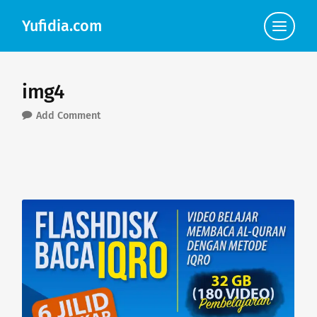
Yufidia.com
Click
to
view
the
navigat
img4
Add Comment