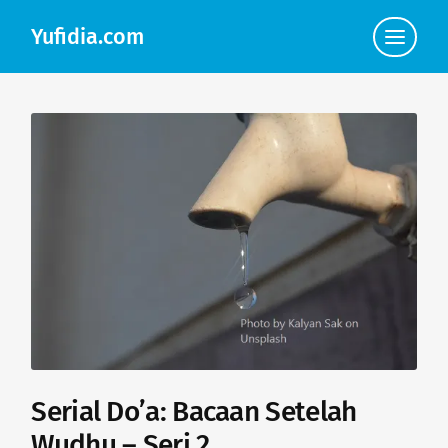
Yufidia.com
Click
to
view
the
navigat
Serial Do’a: Bacaan Setelah
Wudhu – Seri 2