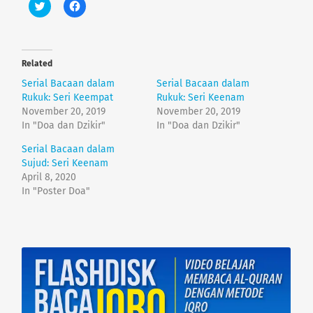
C
C
l
l
i
i
c
c
k
k
t
t
o
o
Related
s
s
h
h
Serial Bacaan dalam
Serial Bacaan dalam
a
a
r
r
Rukuk: Seri Keempat
Rukuk: Seri Keenam
e
e
November 20, 2019
November 20, 2019
o
o
n
n
In "Doa dan Dzikir"
In "Doa dan Dzikir"
T
F
w
a
Serial Bacaan dalam
i
c
t
e
Sujud: Seri Keenam
t
b
e
o
April 8, 2020
r
o
In "Poster Doa"
(
k
O
(
p
O
e
p
n
e
s
n
i
s
n
i
n
n
e
n
w
e
w
w
i
w