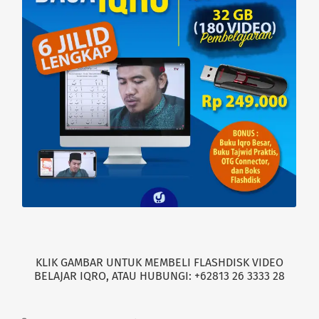
n
i
d
n
o
d
w
o
)
w
)
KLIK GAMBAR UNTUK MEMBELI FLASHDISK VIDEO
BELAJAR IQRO, ATAU HUBUNGI: +62813 26 3333 28