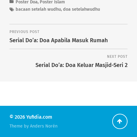
Poster Doa
,
Poster Islam
bacaan setelah wudhu
,
doa setelahwudhu
PREVIOUS POST
Serial Do’a: Doa Apabila Masuk Rumah
NEXT POST
Serial Do’a: Doa Keluar Masjid-Seri 2
© 2026
Yufidia.com
Go
Theme by
Anders Norén
back
to