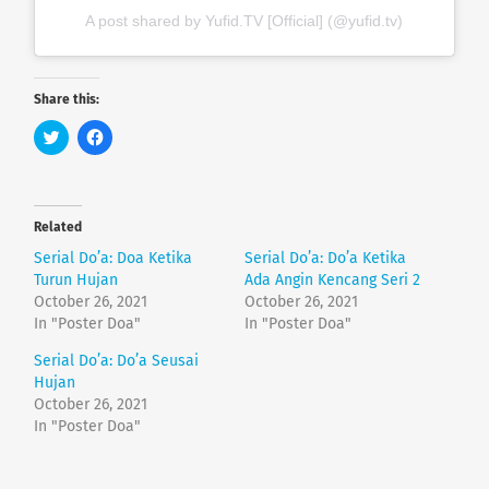
A post shared by Yufid.TV [Official] (@yufid.tv)
Share this:
C
C
l
l
i
i
c
c
k
k
t
t
o
o
Related
s
s
h
h
Serial Do’a: Doa Ketika
Serial Do’a: Do’a Ketika
a
a
r
r
Turun Hujan
Ada Angin Kencang Seri 2
e
e
October 26, 2021
October 26, 2021
o
o
n
n
In "Poster Doa"
In "Poster Doa"
T
F
w
a
Serial Do’a: Do’a Seusai
i
c
t
e
Hujan
t
b
e
o
October 26, 2021
r
o
In "Poster Doa"
(
k
O
(
p
O
e
p