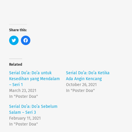
Share this:
C
C
l
l
i
i
c
c
k
k
t
t
o
o
Related
s
s
h
h
Serial Do’a: Do’a untuk
Serial Do’a: Do’a Ketika
a
a
r
r
Kesedihan yang Mendalam
Ada Angin Kencang
e
e
– Seri 1
October 26, 2021
o
o
n
n
March 23, 2021
In "Poster Doa"
T
F
In "Poster Doa"
w
a
i
c
t
e
Serial Do’a: Do’a Sebelum
t
b
e
o
Salam – Seri 3
r
o
February 11, 2021
(
k
O
(
In "Poster Doa"
p
O
e
p