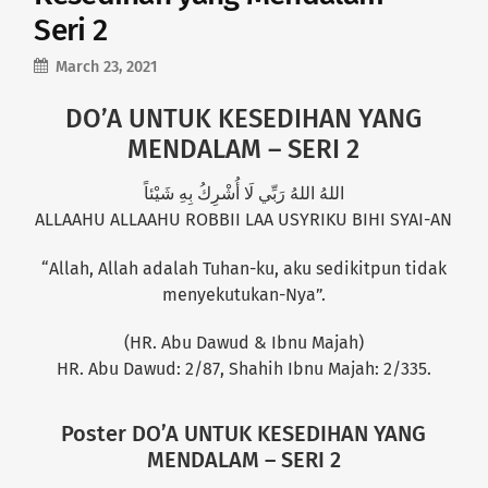
Seri 2
March 23, 2021
DO’A UNTUK KESEDIHAN YANG
MENDALAM – SERI 2
اللهُ اللهُ رَبِّي لَا أُشْرِكُ بِهِ شَيْئاً
ALLAAHU ALLAAHU ROBBII LAA USYRIKU BIHI SYAI-AN
“Allah, Allah adalah Tuhan-ku, aku sedikitpun tidak
menyekutukan-Nya”.
(HR. Abu Dawud & Ibnu Majah)
HR. Abu Dawud: 2/87, Shahih Ibnu Majah: 2/335.
Poster DO’A UNTUK KESEDIHAN YANG
MENDALAM – SERI 2