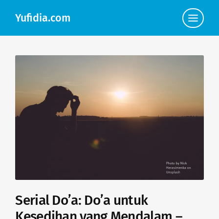
Yufidia.com
Click
to
view
the
navigat
Serial Do’a: Do’a untuk
Kesedihan yang Mendalam –