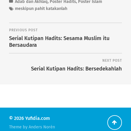
Adab dan Akhlaq
,
Poster Hadits
,
Poster Islam
meskipun pahit katakanlah
PREVIOUS POST
Serial Kutipan Hadits: Sesama Muslim itu
Bersaudara
NEXT POST
Serial Kutipan Hadits: Bersedekahlah
© 2026
Yufidia.com
Go
Theme by
Anders Norén
back