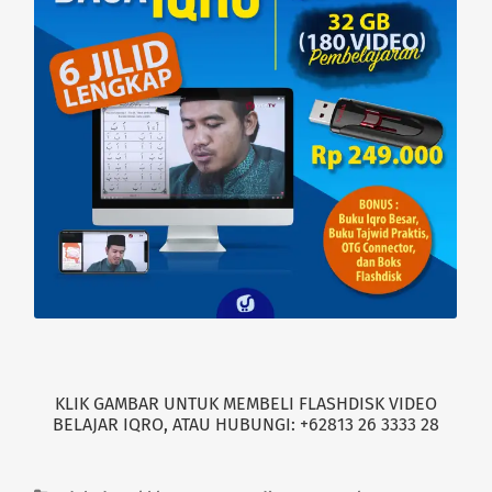
d
n
o
d
w
o
)
w
)
KLIK GAMBAR UNTUK MEMBELI FLASHDISK VIDEO
BELAJAR IQRO, ATAU HUBUNGI: +62813 26 3333 28