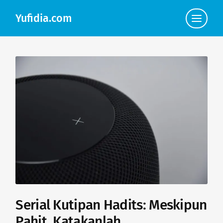
Yufidia.com
Click
to
view
the
navigat
Serial Kutipan Hadits: Meskipun
Pahit, Katakanlah