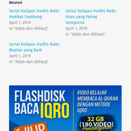
o
o
Related
s
s
h
h
Serial Kutipan Hadits Nabi:
Serial Kutipan Hadits Nabi:
a
a
r
r
Hakikat Sombong
Iman yang Paling
e
e
April 1, 2019
Sempurna
o
o
n
n
In "Adab dan Akhlaq"
April 1, 2019
T
F
In "Adab dan Akhlaq"
w
a
i
c
t
e
Serial Kutipan Hadits Nabi:
t
b
e
o
Muslim yang Baik
r
o
April 1, 2019
(
k
O
(
In "Adab dan Akhlaq"
p
O
e
p
n
e
s
n
i
s
n
i
n
n
e
n
w
e
w
w
i
w
n
i
d
n
o
d
w
o
)
w
)