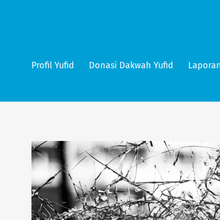
Profil Yufid
Donasi Dakwah Yufid
Laporan