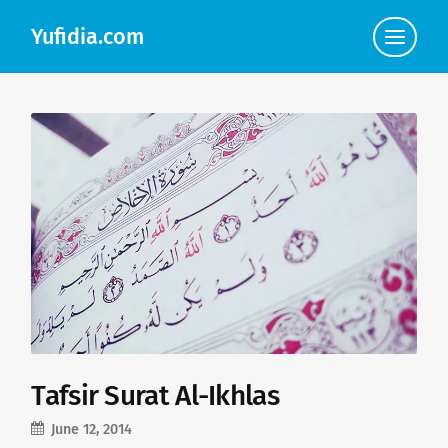
Yufidia.com
Click
to
view
the
navigat
Tafsir Surat Al-Ikhlas
June 12, 2014