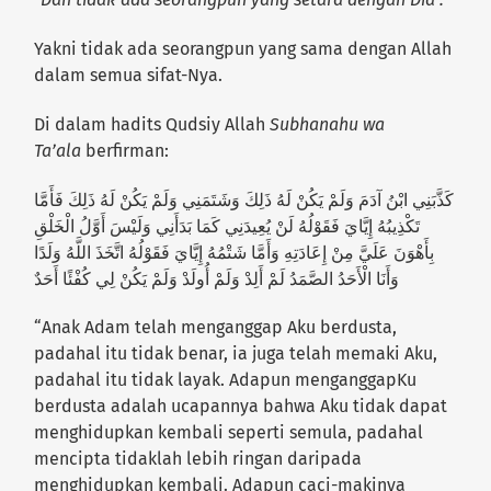
Yakni tidak ada seorangpun yang sama dengan Allah
dalam semua sifat-Nya.
Di dalam hadits Qudsiy Allah
Subhanahu wa
Ta’ala
berfirman:
كَذَّبَنِي ابْنُ آدَمَ وَلَمْ يَكُنْ لَهُ ذَلِكَ وَشَتَمَنِي وَلَمْ يَكُنْ لَهُ ذَلِكَ فَأَمَّا
تَكْذِيبُهُ إِيَّايَ فَقَوْلُهُ لَنْ يُعِيدَنِي كَمَا بَدَأَنِي وَلَيْسَ أَوَّلُ الْخَلْقِ
بِأَهْوَنَ عَلَيَّ مِنْ إِعَادَتِهِ وَأَمَّا شَتْمُهُ إِيَّايَ فَقَوْلُهُ اتَّخَذَ اللَّهُ وَلَدًا
وَأَنَا الْأَحَدُ الصَّمَدُ لَمْ أَلِدْ وَلَمْ أُولَدْ وَلَمْ يَكُنْ لِي كُفْئًا أَحَدٌ
“Anak Adam telah menganggap Aku berdusta,
padahal itu tidak benar, ia juga telah memaki Aku,
padahal itu tidak layak. Adapun menganggapKu
berdusta adalah ucapannya bahwa Aku tidak dapat
menghidupkan kembali seperti semula, padahal
mencipta tidaklah lebih ringan daripada
menghidupkan kembali. Adapun caci-makinya