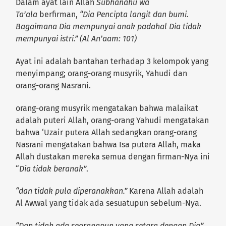
Dalam ayat lain Allah
Subhanahu wa
Ta’ala
berfirman,
“Dia Pencipta langit dan bumi.
Bagaimana Dia mempunyai anak padahal Dia tidak
mempunyai istri
.” (Al An’aam: 101)
Ayat ini adalah bantahan terhadap 3 kelompok yang
menyimpang; orang-orang musyrik, Yahudi dan
orang-orang Nasrani.
orang-orang musyrik mengatakan bahwa malaikat
adalah puteri Allah, orang-orang Yahudi mengatakan
bahwa ‘Uzair putera Allah sedangkan orang-orang
Nasrani mengatakan bahwa Isa putera Allah, maka
Allah dustakan mereka semua dengan firman-Nya ini
“
Dia tidak beranak”
.
“dan tidak pula diperanakkan.”
Karena Allah adalah
Al Awwal yang tidak ada sesuatupun sebelum-Nya.
“Dan tidak ada seorangpun yang setara dengan Dia”.