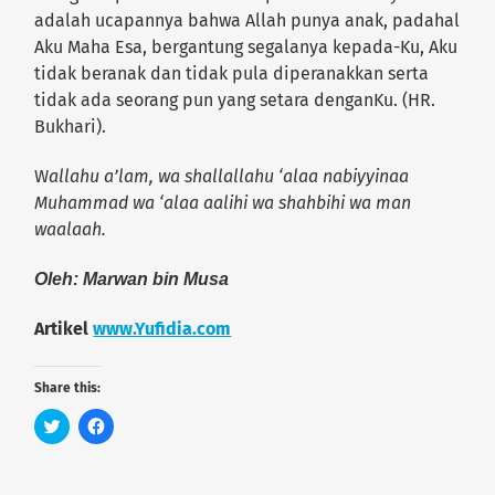
adalah ucapannya bahwa Allah punya anak, padahal
Aku Maha Esa, bergantung segalanya kepada-Ku, Aku
tidak beranak dan tidak pula diperanakkan serta
tidak ada seorang pun yang setara denganKu. (HR.
Bukhari).
W
allahu a’lam, wa shallallahu ‘alaa nabiyyinaa
Muhammad wa ‘alaa aalihi wa shahbihi wa man
waalaah.
Oleh: Marwan bin Musa
Artikel
www.Yufidia.com
Share this:
C
C
l
l
i
i
c
c
k
k
t
t