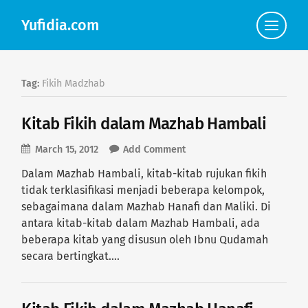
Yufidia.com
Click
to
view
the
navigat
Tag:
Fikih Madzhab
Kitab Fikih dalam Mazhab Hambali
March 15, 2012
Add Comment
Dalam Mazhab Hambali, kitab-kitab rujukan fikih
tidak terklasifikasi menjadi beberapa kelompok,
sebagaimana dalam Mazhab Hanafi dan Maliki. Di
antara kitab-kitab dalam Mazhab Hambali, ada
beberapa kitab yang disusun oleh Ibnu Qudamah
secara bertingkat….