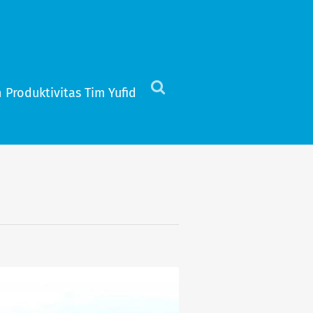
 Produktivitas Tim Yufid
Click
to
view
the
search
field