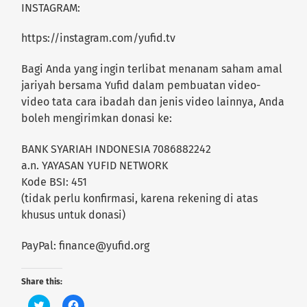
INSTAGRAM:
https://instagram.com/yufid.tv
Bagi Anda yang ingin terlibat menanam saham amal
jariyah bersama Yufid dalam pembuatan video-
video tata cara ibadah dan jenis video lainnya, Anda
boleh mengirimkan donasi ke:
BANK SYARIAH INDONESIA 7086882242
a.n. YAYASAN YUFID NETWORK
Kode BSI: 451
(tidak perlu konfirmasi, karena rekening di atas
khusus untuk donasi)
PayPal:
finance@yufid.org
Share this:
C
C