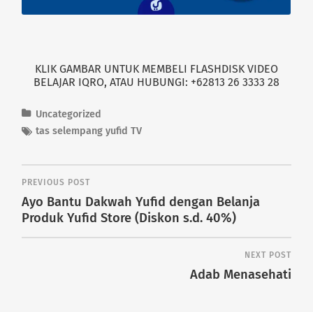
d
n
o
d
w
o
)
w
)
KLIK GAMBAR UNTUK MEMBELI FLASHDISK VIDEO
BELAJAR IQRO, ATAU HUBUNGI: +62813 26 3333 28
Uncategorized
tas selempang yufid TV
PREVIOUS POST
Ayo Bantu Dakwah Yufid dengan Belanja
Produk Yufid Store (Diskon s.d. 40%)
NEXT POST
Adab Menasehati