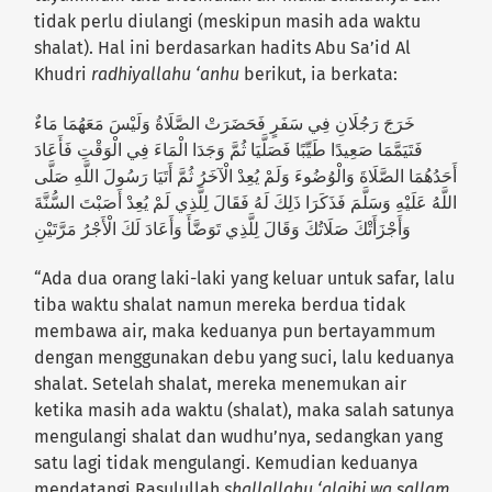
tidak perlu diulangi (meskipun masih ada waktu
shalat). Hal ini berdasarkan hadits Abu Sa’id Al
Khudri
radhiyallahu ‘anhu
berikut, ia berkata:
خَرَجَ رَجُلَانِ فِي سَفَرٍ فَحَضَرَتْ الصَّلَاةُ وَلَيْسَ مَعَهُمَا مَاءٌ
فَتَيَمَّمَا صَعِيدًا طَيِّبًا فَصَلَّيَا ثُمَّ وَجَدَا الْمَاءَ فِي الْوَقْتِ فَأَعَادَ
أَحَدُهُمَا الصَّلَاةَ وَالْوُضُوءَ وَلَمْ يُعِدْ الْآخَرُ ثُمَّ أَتَيَا رَسُولَ اللَّهِ صَلَّى
اللَّهُ عَلَيْهِ وَسَلَّمَ فَذَكَرَا ذَلِكَ لَهُ فَقَالَ لِلَّذِي لَمْ يُعِدْ أَصَبْتَ السُّنَّةَ
وَأَجْزَأَتْكَ صَلَاتُكَ وَقَالَ لِلَّذِي تَوَضَّأَ وَأَعَادَ لَكَ الْأَجْرُ مَرَّتَيْنِ
“Ada dua orang laki-laki yang keluar untuk safar, lalu
tiba waktu shalat namun mereka berdua tidak
membawa air, maka keduanya pun bertayammum
dengan menggunakan debu yang suci, lalu keduanya
shalat. Setelah shalat, mereka menemukan air
ketika masih ada waktu (shalat), maka salah satunya
mengulangi shalat dan wudhu’nya, sedangkan yang
satu lagi tidak mengulangi. Kemudian keduanya
mendatangi Rasulullah
shallallahu ‘alaihi wa sallam