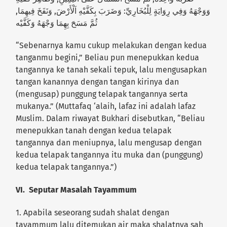
وَوَجْهَهُ وَفِي رِوَايَةٍ لِلْبُخَارِيِّ: وَضَرَبَ بِكَفَّيْهِ اَلْأَرْضَ, وَنَفَخَ فِيهِمَا,
ثُمَّ مَسَحَ بِهِمَا وَجْهَهُ وَكَفَّيْه
“Sebenarnya kamu cukup melakukan dengan kedua
tanganmu begini,” Beliau pun menepukkan kedua
tangannya ke tanah sekali tepuk, lalu mengusapkan
tangan kanannya dengan tangan kirinya dan
(mengusap) punggung telapak tangannya serta
mukanya.” (Muttafaq ‘alaih, lafaz ini adalah lafaz
Muslim. Dalam riwayat Bukhari disebutkan, “Beliau
menepukkan tanah dengan kedua telapak
tangannya dan meniupnya, lalu mengusap dengan
kedua telapak tangannya itu muka dan (punggung)
kedua telapak tangannya.”)
VI. Seputar Masalah Tayammum
1. Apabila seseorang sudah shalat dengan
tayammum lalu ditemukan air maka shalatnya sah