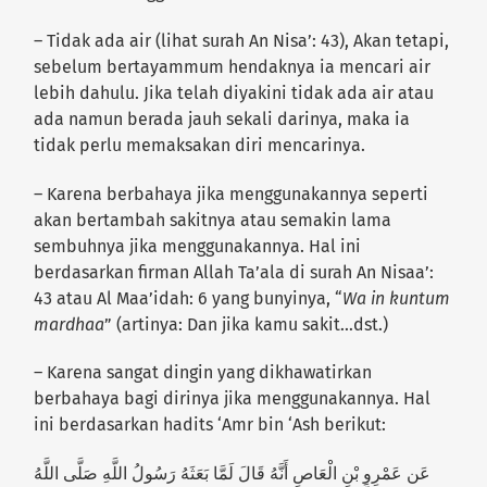
– Tidak ada air (lihat surah An Nisa’: 43), Akan tetapi,
sebelum bertayammum hendaknya ia mencari air
lebih dahulu. Jika telah diyakini tidak ada air atau
ada namun berada jauh sekali darinya, maka ia
tidak perlu memaksakan diri mencarinya.
– Karena berbahaya jika menggunakannya seperti
akan bertambah sakitnya atau semakin lama
sembuhnya jika menggunakannya. Hal ini
berdasarkan firman Allah Ta’ala di surah An Nisaa’:
43 atau Al Maa’idah: 6 yang bunyinya, “
Wa in kuntum
mardhaa
” (artinya: Dan jika kamu sakit…dst.)
– Karena sangat dingin yang dikhawatirkan
berbahaya bagi dirinya jika menggunakannya. Hal
ini berdasarkan hadits ‘Amr bin ‘Ash berikut:
عَن عَمْرِو بْنِ الْعَاصِ أَنَّهُ قَالَ لَمَّا بَعَثَهُ رَسُولُ اللَّهِ صَلَّى اللَّهُ