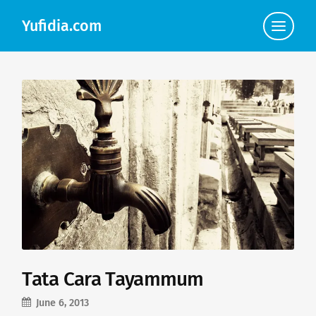
Yufidia.com
Click
to
view
the
navigat
Tata Cara Tayammum
June 6, 2013