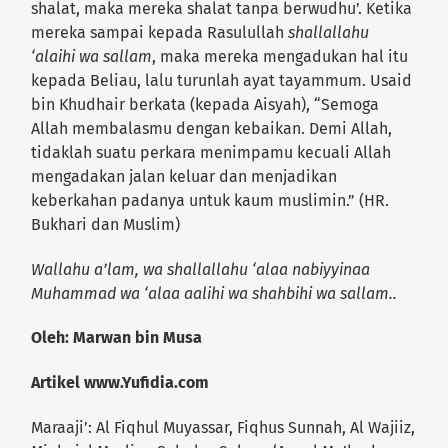
shalat, maka mereka shalat tanpa berwudhu’. Ketika
mereka sampai kepada Rasulullah
shallallahu
‘alaihi wa sallam
, maka mereka mengadukan hal itu
kepada Beliau, lalu turunlah ayat tayammum. Usaid
bin Khudhair berkata (kepada Aisyah), “Semoga
Allah membalasmu dengan kebaikan. Demi Allah,
tidaklah suatu perkara menimpamu kecuali Allah
mengadakan jalan keluar dan menjadikan
keberkahan padanya untuk kaum muslimin.” (HR.
Bukhari dan Muslim)
Wallahu a’lam, wa shallallahu ‘alaa nabiyyinaa
Muhammad wa ‘alaa aalihi wa shahbihi wa sallam..
Oleh: Marwan bin Musa
Artikel www.Yufidia.com
Maraaji’: Al Fiqhul Muyassar, Fiqhus Sunnah, Al Wajiiz,