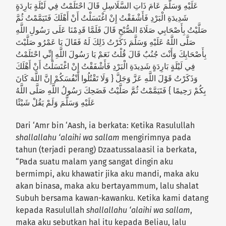
عَلَيْهِ وَسَلَّمَ عَامَ ذَاتِ السَّلَاسِلِ قَالَ احْتَلَمْتُ فِي لَيْلَةٍ بَارِدَةٍ
شَدِيدَةِ الْبَرْدِ فَأَشْفَقْتُ إِنْ اغْتَسَلْتُ أَنْ أَهْلَكَ فَتَيَمَّمْتُ ثُمَّ
صَلَّيْتُ بِأَصْحَابِي صَلَاةَ الصُّبْحِ قَالَ فَلَمَّا قَدِمْنَا عَلَى رَسُولِ اللَّهِ
صَلَّى اللَّهُ عَلَيْهِ وَسَلَّمَ ذَكَرْتُ ذَلِكَ لَهُ فَقَالَ يَا عَمْرُو صَلَّيْتَ
بِأَصْحَابِكَ وَأَنْتَ جُنُبٌ قَالَ قُلْتُ نَعَمْ يَا رَسُولَ اللَّهِ إِنِّي احْتَلَمْتُ
فِي لَيْلَةٍ بَارِدَةٍ شَدِيدَةِ الْبَرْدِ فَأَشْفَقْتُ إِنْ اغْتَسَلْتُ أَنْ أَهْلَكَ
وَذَكَرْتُ قَوْلَ اللَّهِ عَزَّ وَجَلَّ { وَلَا تَقْتُلُوا أَنْفُسَكُمْ إِنَّ اللَّهَ كَانَ
بِكُمْ رَحِيمًا } فَتَيَمَّمْتُ ثُمَّ صَلَّيْتُ فَضَحِكَ رَسُولُ اللَّهِ صَلَّى اللَّهُ
عَلَيْهِ وَسَلَّمَ وَلَمْ يَقُلْ شَيْئًا
Dari ‘Amr bin ‘Aash, ia berkata: Ketika Rasulullah
shallallahu ‘alaihi wa sallam
mengirimnya pada
tahun (terjadi perang) Dzaatussalaasil ia berkata,
“Pada suatu malam yang sangat dingin aku
bermimpi, aku khawatir jika aku mandi, maka aku
akan binasa, maka aku bertayammum, lalu shalat
Subuh bersama kawan-kawanku. Ketika kami datang
kepada Rasulullah
shallallahu ‘alaihi wa sallam
,
maka aku sebutkan hal itu kepada Beliau, lalu