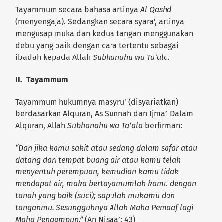
Tayammum secara bahasa artinya
Al Qashd
(menyengaja). Sedangkan secara syara’, artinya
mengusap muka dan kedua tangan menggunakan
debu yang baik dengan cara tertentu sebagai
ibadah kepada Allah
Subhanahu wa Ta’ala
.
II. Tayammum
Tayammum hukumnya masyru’ (disyariatkan)
berdasarkan Alquran, As Sunnah dan Ijma’. Dalam
Alquran, Allah
Subhanahu wa Ta’ala
berfirman:
“Dan jika kamu sakit atau sedang dalam safar atau
datang dari tempat buang air atau kamu telah
menyentuh perempuan, kemudian kamu tidak
mendapat air, maka bertayamumlah kamu dengan
tanah yang baik (suci); sapulah mukamu dan
tanganmu. Sesungguhnya Allah Maha Pemaaf lagi
Maha Pengampun.”
(An Nisaa’: 43)