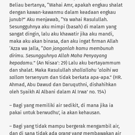
Beliau bertanya, “Wahai Amr, apakah engkau shalat
dengan kawan-kawanmu dalam keadaan engkau
junub?” Aku menjawab, “Ya wahai Rasulullah.
Sesungguhnya aku mimpi (basah) di malam yang
sangat dingin, lalu aku khawatir jika aku mandi,
maka aku akan binasa, dan aku ingat firman Allah
‘Azza wa Jalla, “
Dan janganlah kamu membunuh
dirimu. Sesungguhnya Allah Maha Penyayang
kepadamu.
” (An Nisaa’: 29) Lalu aku bertayammum
dan shalat. Maka Rasulullah
shallallahu ‘alaihi wa
sallam
tersenyum dan tidak berkata apa-apa.” (HR.
Ahmad, Abu Dawud dan Daruquthni, dishahihkan
oleh Syaikh Al Albani dalam Al Irwa’ no. 154)
– Bagi yang memiliki air sedikit, di mana jika ia
pakai untuk berwudhu’, ia akan kehausan.
– Bagi yang tidak mampu bergerak mengambil air,
dan di sana tidak ada orang yang membawakan air