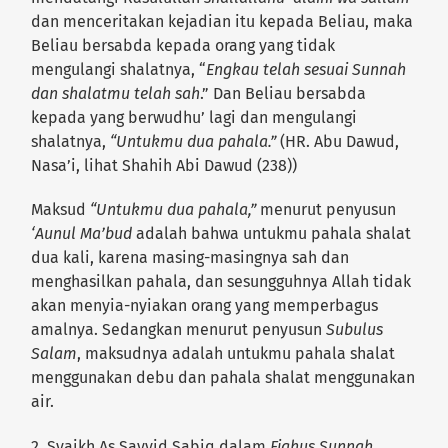
dan menceritakan kejadian itu kepada Beliau, maka
Beliau bersabda kepada orang yang tidak
mengulangi shalatnya, “
Engkau telah sesuai Sunnah
dan shalatmu telah sah
.” Dan Beliau bersabda
kepada yang berwudhu’ lagi dan mengulangi
shalatnya,
“Untukmu dua pahala.”
(HR. Abu Dawud,
Nasa’i, lihat Shahih Abi Dawud (238))
Maksud
“Untukmu dua pahala,”
menurut penyusun
‘Aunul Ma’bud
adalah bahwa untukmu pahala shalat
dua kali, karena masing-masingnya sah dan
menghasilkan pahala, dan sesungguhnya Allah tidak
akan menyia-nyiakan orang yang memperbagus
amalnya. Sedangkan menurut penyusun
Subulus
Salam
, maksudnya adalah untukmu pahala shalat
menggunakan debu dan pahala shalat menggunakan
air.
2. Syaikh As Sayyid Sabiq dalam
Fiqhus Sunnah