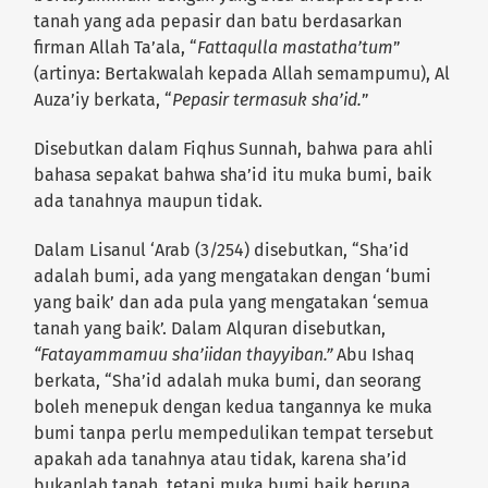
tanah yang ada pepasir dan batu berdasarkan
firman Allah Ta’ala, “
Fattaqulla mastatha’tum
”
(artinya: Bertakwalah kepada Allah semampumu), Al
Auza’iy berkata, “
Pepasir termasuk sha’id.
”
Disebutkan dalam Fiqhus Sunnah, bahwa para ahli
bahasa sepakat bahwa sha’id itu muka bumi, baik
ada tanahnya maupun tidak.
Dalam Lisanul ‘Arab (3/254) disebutkan, “Sha’id
adalah bumi, ada yang mengatakan dengan ‘bumi
yang baik’ dan ada pula yang mengatakan ‘semua
tanah yang baik’. Dalam Alquran disebutkan,
“Fatayammamuu sha’iidan thayyiban.”
Abu Ishaq
berkata, “Sha’id adalah muka bumi, dan seorang
boleh menepuk dengan kedua tangannya ke muka
bumi tanpa perlu mempedulikan tempat tersebut
apakah ada tanahnya atau tidak, karena sha’id
bukanlah tanah, tetapi muka bumi baik berupa