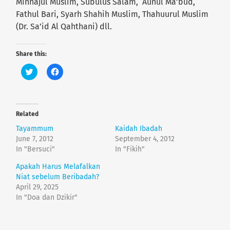
Minhajul Muslim, Subulus Salam, ‘Aunul Ma’bud,
Fathul Bari, Syarh Shahih Muslim, Thahuurul Muslim
(Dr. Sa’id Al Qahthani) dll.
Share this:
C
C
l
l
i
i
c
c
k
k
t
t
o
o
Related
s
s
h
h
Tayammum
Kaidah Ibadah
a
a
r
r
June 7, 2012
September 4, 2012
e
e
In "Bersuci"
In "Fikih"
o
o
n
n
T
F
Apakah Harus Melafalkan
w
a
Niat sebelum Beribadah?
i
c
t
e
April 29, 2025
t
b
e
o
In "Doa dan Dzikir"
r
o
(
k
O
(
p
O