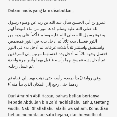
Dalam hadis yang lain disebutkan,
عمرو بن أبي الحسن سأل عبد الله بن زيد عن وضوء رسول
الله صلى الله عليه وسلم فدعا بتور من ماء فتوضأ لهم
وضوء رسول الله صلى الله عليه وسلم فأكفأ على يديه من
التور فغسل يديه ثلاثاً ثم أدخل يديه في التور فمضمض
واستنشق واستنثر ثلاثاً بثلاث غرفات ثم أدخل يده في التور
فغسل وجهه ثلاثاً ثم أدخل يده فغسلهما مرتين إلي المرفقين
ثم أدخل يديه فمسح بهما رأسه فأقبل بهما وأدبر مرة واحدة
ثم غسل رجليه.
وفي رواية (( بدأ بمقدم رأسه حتى ذهب بهما إلي قفاه ثم
ردهما حتى رجع إلي المكان الذي بدأ منه ))
Dari Amr bin Abil Hasan, bahwa beliau bertanya
kepada Abdullah bin Zaid radhiallahu ‘anhu, tentang
wudhu Nabi Shallallahu ‘alaihi wa sallam. Kemudian
beliau meminta air satu bejana, dan berwudhu di