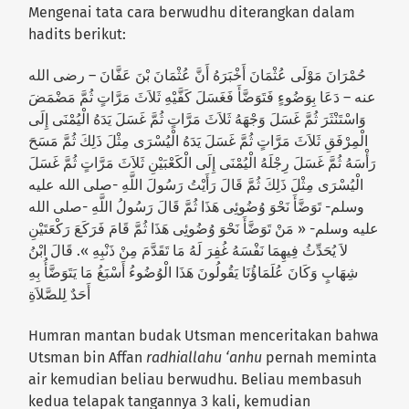
Mengenai tata cara berwudhu diterangkan dalam
hadits berikut:
حُمْرَانَ مَوْلَى عُثْمَانَ أَخْبَرَهُ أَنَّ عُثْمَانَ بْنَ عَفَّانَ – رضى الله
عنه – دَعَا بِوَضُوءٍ فَتَوَضَّأَ فَغَسَلَ كَفَّيْهِ ثَلاَثَ مَرَّاتٍ ثُمَّ مَضْمَضَ
وَاسْتَنْثَرَ ثُمَّ غَسَلَ وَجْهَهُ ثَلاَثَ مَرَّاتٍ ثُمَّ غَسَلَ يَدَهُ الْيُمْنَى إِلَى
الْمِرْفَقِ ثَلاَثَ مَرَّاتٍ ثُمَّ غَسَلَ يَدَهُ الْيُسْرَى مِثْلَ ذَلِكَ ثُمَّ مَسَحَ
رَأْسَهُ ثُمَّ غَسَلَ رِجْلَهُ الْيُمْنَى إِلَى الْكَعْبَيْنِ ثَلاَثَ مَرَّاتٍ ثُمَّ غَسَلَ
الْيُسْرَى مِثْلَ ذَلِكَ ثُمَّ قَالَ رَأَيْتُ رَسُولَ اللَّهِ -صلى الله عليه
وسلم- تَوَضَّأَ نَحْوَ وُضُوئِى هَذَا ثُمَّ قَالَ رَسُولُ اللَّهِ -صلى الله
عليه وسلم- « مَنْ تَوَضَّأَ نَحْوَ وُضُوئِى هَذَا ثُمَّ قَامَ فَرَكَعَ رَكْعَتَيْنِ
لاَ يُحَدِّثُ فِيهِمَا نَفْسَهُ غُفِرَ لَهُ مَا تَقَدَّمَ مِنْ ذَنْبِهِ ». قَالَ ابْنُ
شِهَابٍ وَكَانَ عُلَمَاؤُنَا يَقُولُونَ هَذَا الْوُضُوءُ أَسْبَغُ مَا يَتَوَضَّأُ بِهِ
أَحَدٌ لِلصَّلاَةِ
Humran mantan budak Utsman menceritakan bahwa
Utsman bin Affan
radhiallahu ‘anhu
pernah meminta
air kemudian beliau berwudhu. Beliau membasuh
kedua telapak tangannya 3 kali, kemudian