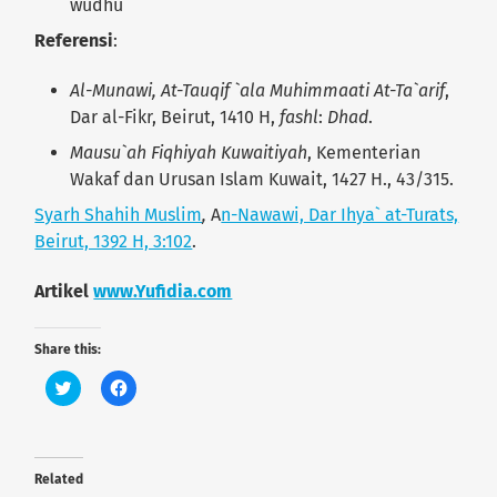
wudhu
Referensi
:
Al-Munawi, At-Tauqif `ala Muhimmaati At-Ta`arif
,
Dar al-Fikr, Beirut, 1410 H,
fashl
:
Dhad
.
Mausu`ah Fiqhiyah Kuwaitiyah
, Kementerian
Wakaf dan Urusan Islam Kuwait, 1427 H., 43/315.
Syarh Shahih Muslim
,
A
n-Nawawi, Dar Ihya` at-Turats,
Beirut, 1392 H, 3:102
.
Artikel
www.Yufidia.com
Share this:
C
C
l
l
i
i
c
c
k
k
t
t
o
o
Related
s
s