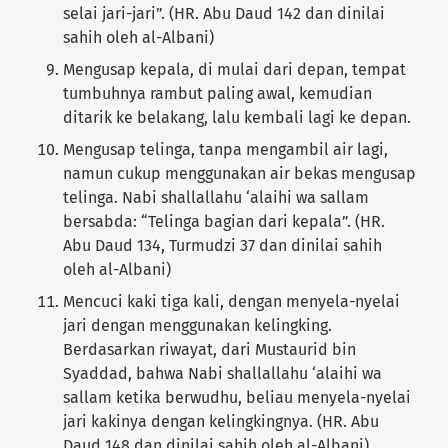
selai jari-jari”. (HR. Abu Daud 142 dan dinilai
sahih oleh al-Albani)
Mengusap kepala, di mulai dari depan, tempat
tumbuhnya rambut paling awal, kemudian
ditarik ke belakang, lalu kembali lagi ke depan.
Mengusap telinga, tanpa mengambil air lagi,
namun cukup menggunakan air bekas mengusap
telinga. Nabi shallallahu ‘alaihi wa sallam
bersabda: “Telinga bagian dari kepala”. (HR.
Abu Daud 134, Turmudzi 37 dan dinilai sahih
oleh al-Albani)
Mencuci kaki tiga kali, dengan menyela-nyelai
jari dengan menggunakan kelingking.
Berdasarkan riwayat, dari Mustaurid bin
Syaddad, bahwa Nabi shallallahu ‘alaihi wa
sallam ketika berwudhu, beliau menyela-nyelai
jari kakinya dengan kelingkingnya. (HR. Abu
Daud 148 dan dinilai sahih oleh al-Albani)