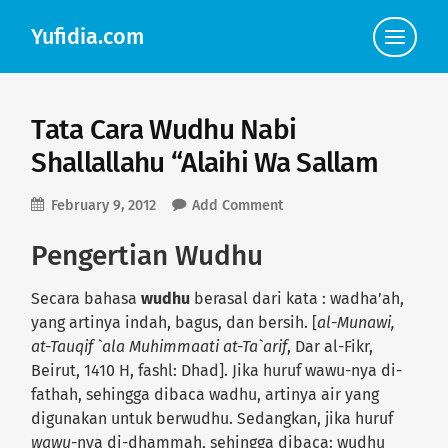
Yufidia.com
Click
to
view
the
navigat
Tata Cara Wudhu Nabi
Shallallahu “Alaihi Wa Sallam
February 9, 2012
Add Comment
Pengertian Wudhu
Secara bahasa
wudhu
berasal dari kata : wadha’ah,
yang artinya indah, bagus, dan bersih. [
al-Munawi,
at-Tauqif `ala Muhimmaati at-Ta`arif
, Dar al-Fikr,
Beirut, 1410 H, fashl: Dhad]. Jika huruf wawu-nya di-
fathah, sehingga dibaca wadhu, artinya air yang
digunakan untuk berwudhu. Sedangkan, jika huruf
wawu
-nya di-dhammah, sehingga dibaca: wudhu