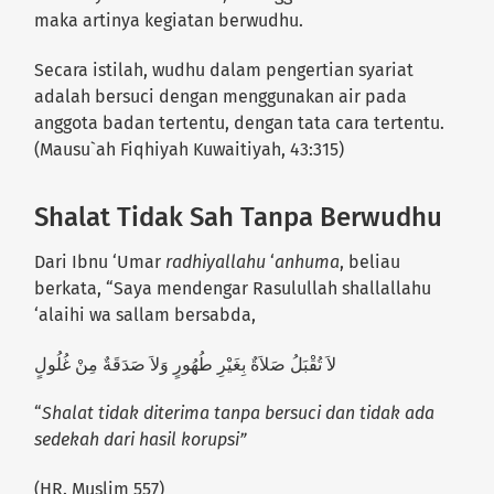
maka artinya kegiatan berwudhu.
Secara istilah, wudhu dalam pengertian syariat
adalah bersuci dengan menggunakan air pada
anggota badan tertentu, dengan tata cara tertentu.
(Mausu`ah Fiqhiyah Kuwaitiyah, 43:315)
Shalat Tidak Sah Tanpa Berwudhu
Dari Ibnu ‘Umar
radhiyallahu
‘
anhuma
, beliau
berkata, “Saya mendengar Rasulullah shallallahu
‘alaihi wa sallam bersabda,
لاَ تُقْبَلُ صَلاَةٌ بِغَيْرِ طُهُورٍ وَلاَ صَدَقَةٌ مِنْ غُلُولٍ
“
Shalat tidak diterima tanpa bersuci dan tidak ada
sedekah dari hasil korupsi”
(HR. Muslim 557)