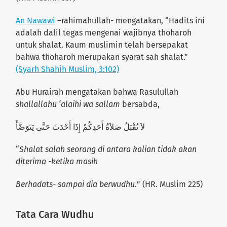
An Nawawi
–rahimahullah- mengatakan, “Hadits ini
adalah dalil tegas mengenai wajibnya thoharoh
untuk shalat. Kaum muslimin telah bersepakat
bahwa thoharoh merupakan syarat sah shalat.”
(Syarh Shahih Muslim, 3:102)
Abu Hurairah mengatakan bahwa Rasulullah
shallallahu ‘alaihi wa sallam
bersabda,
لاَ تُقْبَلُ صَلاَةُ أَحَدِكُمْ إِذَا أَحْدَثَ حَتَّى يَتَوَضَّأَ
“
Shalat salah seorang di antara kalian tidak akan
diterima -ketika masih
Berhadats- sampai dia berwudhu.
” (HR. Muslim 225)
Tata Cara Wudhu