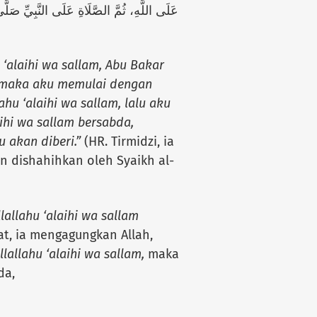
عَلَى اللَّهِ، ثُمَّ الصَّلَاةِ عَلَى النَّبِيِّ صَلَّ
 ‘alaihi wa sallam, Abu Bakar
 maka aku memulai dengan
hu ‘alaihi wa sallam, lalu aku
aihi wa sallam bersabda,
 akan diberi.”
(HR. Tirmidzi, ia
n dishahihkan oleh Syaikh al-
lallahu ‘alaihi wa sallam
t, ia mengagungkan Allah,
llallahu ‘alaihi wa sallam,
maka
da,