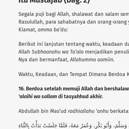
Itu Mustajab (bag. 2)
Segala puji bagi Allah, shalawat dan salam s
Rasulullah, para sahabatnya dan orang-orang 
Kiamat,
amma ba’du:
Berikut ini lanjutan tentang waktu, keadaan
Allah
Subhaanahu wa Ta’ala
menjadikan penulis
Nya dan bermanfaat,
Allahumma aamiin.
Waktu, Keadaan, dan Tempat Dimana Berdoa Ke
16. Berdoa setelah memuji Allah dan bershala
‘alaihi wa sallam
di tasyahhud akhir.
Abdullah bin Mas’ud
radhiallahu ‘anhu
berkata
 وَسَلَّمَ، وَأَبُو بَكْرٍ، وَعُمَرُ مَعَهُ، فَلَمَّا جَلَسْتُ بَدَأْتُ بِالثَّنَاءِ