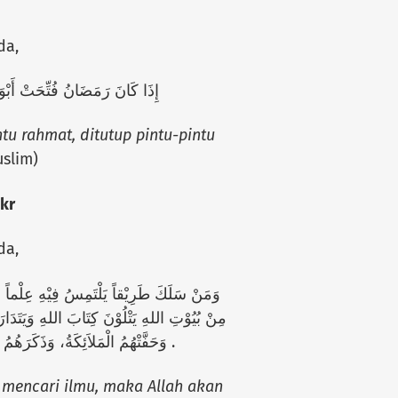
da,
إِذَا كَانَ رَمَضَانُ فُتِّحَتْ أَبْو
u rahmat, ditutup pintu-pintu
slim)
ikr
da,
وَمَنْ سَلَكَ طَرِيْقاً يَلْتَمِسُ فِيْهِ عِلْماً سَ
مِنْ بُيُوْتِ اللهِ يَتْلُوْنَ كِتَابَ اللهِ وَيَتَدَارَس،
وَحَفَّتْهُمُ الْمَلاَئِكَةُ، وَذَكَرَهُمُ اللهُ فِيْمَنْ عِنْدَهُ، وَمَنْ بَطَأَ فِي عَمَلِهِ لَمْ يُسْرِعْ بِهِ نَسَبُهُ .
mencari ilmu, maka Allah akan