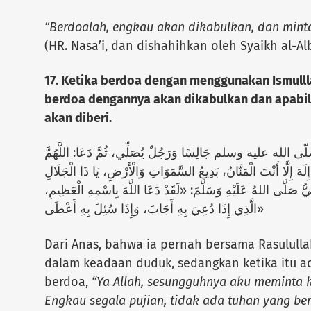
“Berdoalah, engkau akan dikabulkan, dan minta
(HR. Nasa’i, dan dishahihkan oleh Syaikh al-Al
17. Ketika berdoa dengan menggunakan Ismulll
berdoa dengannya akan dikabulkan dan apabi
akan diberi.
 صلّى الله عليه وسلم جَالِسًا وَرَجُلٌ يُصَلِّي، ثُمَّ دَعَا: اللَّهُمَّ
إِلَهَ إِلَّا أَنْتَ الْمَنَّانُ، بَدِيعُ السَّمَوَاتِ وَالْأَرْضِ، يَا ذَا الْجَلَالِ
َّبِيُّ صَلَّى اللهُ عَلَيْهِ وَسَلَّمَ: «لَقَدْ دَعَا اللَّهَ بِاسْمِهِ الْعَظِيمِ
الَّذِي إِذَا دُعِيَ بِهِ أَجَابَ، وَإِذَا سُئِلَ بِهِ أَعْطَى»
Dari Anas, bahwa ia pernah bersama Rasulull
dalam keadaan duduk, sedangkan ketika itu ada
berdoa,
“Ya Allah, sesungguhnya aku meminta 
Engkau segala pujian, tidak ada tuhan yang be