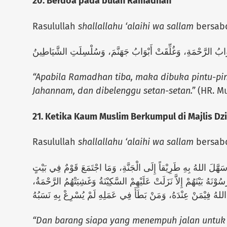
20. Berdoa pada bulan Ramadhan
Rasulullah
shallallahu ‘alaihi wa sallam
bersab
َابُ الرَّحْمَةِ، وَغُلِّقَتْ أَبْوَابُ جَهَنَّمَ، وَسُلْسِلَتِ الشَّيَاطِينُ
“Apabila Ramadhan tiba, maka dibuka pintu-pint
Jahannam, dan dibelenggu setan-setan.”
(HR. Mu
21. Ketika Kaum Muslim Berkumpul di Majlis Dz
Rasulullah
shallallahu ‘alaihi wa sallam
bersab
هَّلَ اللهُ بِهِ طَرِيْقاً إِلَى الْجَنَّةِ، وَمَا اجْتَمَعَ قَوْمٌ فِي بَيْتٍ
ُوْنَهُ بَيْنَهُمْ إِلاَّ نَزَلَتْ عَلَيْهِمْ السَّكِيْنَةُ وَغَشِيَتْهُمُ الرَّحْمَةُ
“Dan barang siapa yang menempuh jalan untuk 