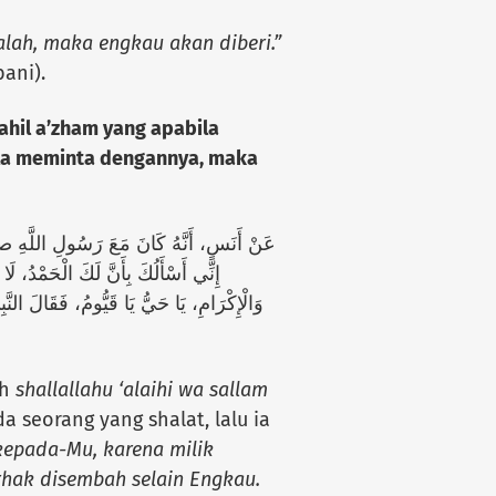
lah, maka engkau akan diberi.”
bani).
ahil a’zham yang apabila
la meminta dengannya, maka
عَنْ أَنَسٍ، أَنَّهُ كَانَ مَعَ رَسُولِ اللَّهِ
إِنِّي أَسْأَلُكَ بِأَنَّ لَكَ الْحَمْدُ، لَا 
وَالْإِكْرَامِ، يَا حَيُّ يَا قَيُّومُ، فَقَالَ الن،
ah
shallallahu ‘alaihi wa sallam
 seorang yang shalat, lalu ia
kepada-Mu, karena milik
rhak disembah selain Engkau.