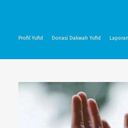
Profil Yufid
Donasi Dakwah Yufid
Laporan