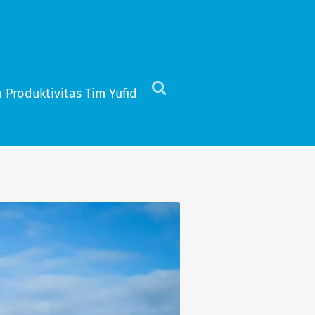
 Produktivitas Tim Yufid
Click
to
view
the
search
field