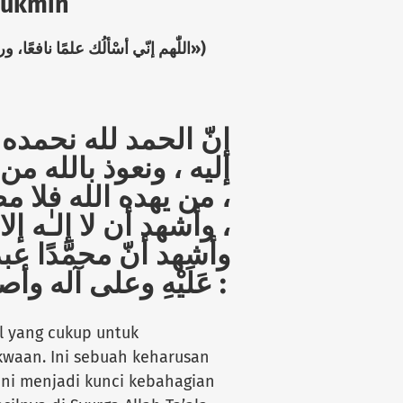
Mukmin
اللّٰهم إنّي أسْألُك علمًا نافعًا، ورزقا
»)
إنّ الحمد لله نحمده
إليه ، ونعوذ بالله م
من يهده الله فلا مض
وأشهد أن لا إلـٰه إل ،
وأشهد أنّ محمَّدًا عبده
عَلَيْهِ وعلى آله وأصحابه أجمعين ، أمَّا بعد :
l yang cukup untuk
waan. Ini sebuah keharusan
 ini menjadi kunci kebahagian