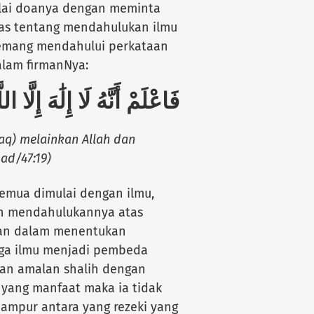
mulai doanya dengan meminta
las tentang mendahulukan ilmu
emang mendahului perkataan
alam firmanNya:
فَاعْلَمْ أَنَّهُ لَا إِلَٰهَ إِلَّا 
aq) melainkan Allah dan
d/47:19)
emua dimulai dengan ilmu,
an mendahulukannya atas
asan dalam menentukan
gga ilmu menjadi pembeda
dan amalan shalih dengan
u yang manfaat maka ia tidak
ampur antara yang rezeki yang