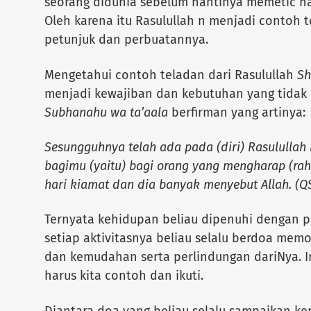
seorang didunia sebelum nantinya memetic hasi
Oleh karena itu Rasulullah n menjadi contoh 
petunjuk dan perbuatannya.
Mengetahui contoh teladan dari Rasulullah
Sh
menjadi kewajiban dan kebutuhan yang tidak b
Subhanahu wa ta’aala
berfirman yang artinya:
Sesungguhnya telah ada pada (diri) Rasulullah i
bagimu (yaitu) bagi orang yang mengharap (ra
hari kiamat dan dia banyak menyebut Allah. (QS
Ternyata kehidupan beliau dipenuhi dengan
setiap aktivitasnya beliau selalu berdoa me
dan kemudahan serta perlindungan dariNya. In
harus kita contoh dan ikuti.
Diantara doa yang beliau selalu sampaikan ke