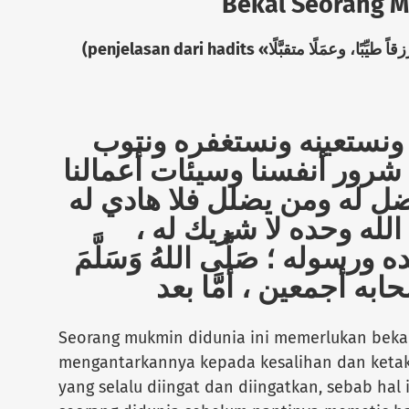
Bekal Seorang 
(penjelasan dari hadits «
ً طيِّبًا، وعمَلًا متقبَّلًا
 ونستعينه ونستغفره ونتوب
ن شرور أنفسنا وسيئات أعمالنا
، ل له ومن يضلل فلا هادي له
، ا الله وحده لا شريك له
 ورسوله ؛ صَلَّى اللهُ وَسَلَّمَ
Seorang mukmin didunia ini memerlukan beka
mengantarkannya kepada kesalihan dan ketak
yang selalu diingat dan diingatkan, sebab hal