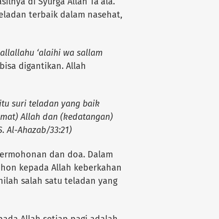
lnya di Syurga Allah Ta’ala.
teladan terbaik dalam nasehat,
allallahu ‘alaihi wa sallam
isa digantikan. Allah
tu suri teladan yang baik
hmat) Allah dan (kedatangan)
. Al-Ahazab/33:21)
 permohonan dan doa. Dalam
mohon kepada Allah keberkahan
ilah salah satu teladan yang
pada Allah setiap pagi adalah