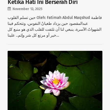
Ketika Hati Ini Berserah Diri
November 12, 2025
حين تسلم القلوب Oleh: Fatimah Abdul Maqshud فاطمة
عبدالمقصود حين يزداد طغيانُ النفوس، وتتحكم فينا
الشهواتُ الآسرة، ينبغي لنا أن نلتفت للقلب الذي هو منبع كل
خير أو مرتع كل شر وإثم.. علينا…