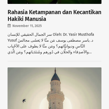
Rahasia Ketampanan dan Kecantikan
Hakiki Manusia
November 11, 2025
سر الجمال الحقيقي للإنسان Oleh: Dr. Yasir Musthofa
Yusuf د. ياسر مصطفى يوسف مَن منَّا لا يَغشَى مجالسَ
النَّاسِ وديوانيَّاتهم؟ ومَن منَّا لا يطوف على الأحْباب
والأصدِقاء والخلَّان في دُورهم ومُنتَدَياتهم؟ ومَن الَّذي…