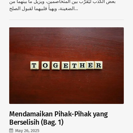
بعض الكذب ليُقَرِّب بين المتخاصمين، ويزيل ما بينهما من
الضغينة، ويهيأ قلبيهما لقبول الصلح…
Mendamaikan Pihak-Pihak yang
Berselisih (Bag. 1)
May 26, 2025