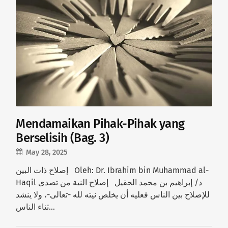
Mendamaikan Pihak-Pihak yang
Berselisih (Bag. 3)
May 28, 2025
إصلاح ذات البين Oleh: Dr. Ibrahim bin Muhammad al-
Haqil د/ إبراهيم بن محمد الحقيل إصلاح النية من تصدى
للإصلاح بين الناس فعليه أن يخلص نيته لله -تعالى-، ولا ينشد
ثناء الناس…