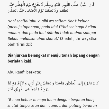
كَانَ النَّبِيُّ صَلَّى اللَّهم عَلَيْهِ وَسَلَّمَ لَا يَخْرُجُ يَوْمَ الْفِطْرِ حَتَّى
يَطْعَمَ وَلَا يَطْعَمُ يَوْمَ الْأَضْحَى حَتَّى يُصَلِّيَ
Nabi shallallahu ‘alaihi wa sallam tidak keluar
(menuju lapangan) pada Idul Fithri sehingga Beliau
makan, dan pada Idul Adh-ha tidak makan sampai
Beliau melaksanakan shalat.”
(Shahih, diriwayatkan
oleh Tirmidzi)
Dianjurkan berangkat menuju tanah lapang dengan
berjalan kaki.
Abu Raafi’ berkata:
كَانَ يَخْرُجُ إِلىَ الْعِيْدَيْنِ مَاشِيًا وَ يُصَليِّ بِغَيْرِ أَذَانٍ وَ لاَ إِقَامَةٍ ثُمَّ
يَرْجِعُ مَاشِياً فِي طَرِيْقٍ آخَرَ
“Beliau keluar menuju Idain dengan berjalan kaki,
shalat tanpa azan dan iqamat, dan pulang berjalan