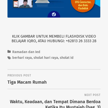
w
e
w
w
i
w
n
i
d
n
o
d
w
o
)
w
)
KLIK GAMBAR UNTUK MEMBELI FLASHDISK VIDEO
BELAJAR IQRO, ATAU HUBUNGI: +62813 26 3333 28
Ramadan dan Ied
berhari raya
,
sholat hari raya
,
sholat id
PREVIOUS POST
Tiga Macam Rumah
NEXT POST
Waktu, Keadaan, dan Tempat Dimana Berdoa
Ketika Itu Mustajab (bag. 3)