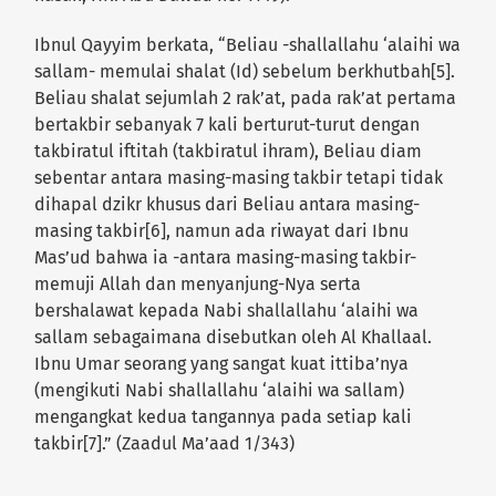
Ibnul Qayyim berkata, “Beliau -shallallahu ‘alaihi wa
sallam- memulai shalat (Id) sebelum berkhutbah[5].
Beliau shalat sejumlah 2 rak’at, pada rak’at pertama
bertakbir sebanyak 7 kali berturut-turut dengan
takbiratul iftitah (takbiratul ihram), Beliau diam
sebentar antara masing-masing takbir tetapi tidak
dihapal dzikr khusus dari Beliau antara masing-
masing takbir[6], namun ada riwayat dari Ibnu
Mas’ud bahwa ia -antara masing-masing takbir-
memuji Allah dan menyanjung-Nya serta
bershalawat kepada Nabi shallallahu ‘alaihi wa
sallam sebagaimana disebutkan oleh Al Khallaal.
Ibnu Umar seorang yang sangat kuat ittiba’nya
(mengikuti Nabi shallallahu ‘alaihi wa sallam)
mengangkat kedua tangannya pada setiap kali
takbir[7].” (Zaadul Ma’aad 1/343)