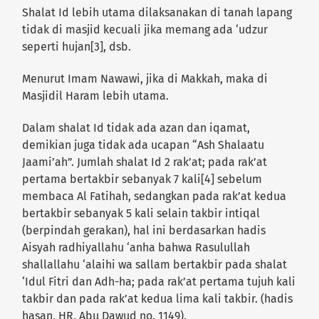
Shalat Id lebih utama dilaksanakan di tanah lapang
tidak di masjid kecuali jika memang ada ‘udzur
seperti hujan[3], dsb.
Menurut Imam Nawawi, jika di Makkah, maka di
Masjidil Haram lebih utama.
Dalam shalat Id tidak ada azan dan iqamat,
demikian juga tidak ada ucapan “Ash Shalaatu
Jaami’ah”. Jumlah shalat Id 2 rak’at; pada rak’at
pertama bertakbir sebanyak 7 kali[4] sebelum
membaca Al Fatihah, sedangkan pada rak’at kedua
bertakbir sebanyak 5 kali selain takbir intiqal
(berpindah gerakan), hal ini berdasarkan hadis
Aisyah radhiyallahu ‘anha bahwa Rasulullah
shallallahu ‘alaihi wa sallam bertakbir pada shalat
‘Idul Fitri dan Adh-ha; pada rak’at pertama tujuh kali
takbir dan pada rak’at kedua lima kali takbir. (hadis
hasan, HR. Abu Dawud no. 1149).