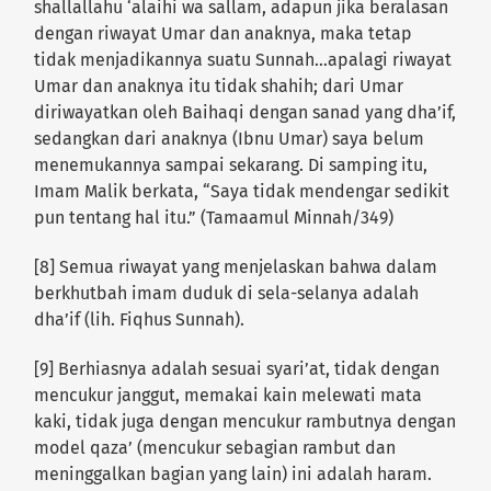
shallallahu ‘alaihi wa sallam, adapun jika beralasan
dengan riwayat Umar dan anaknya, maka tetap
tidak menjadikannya suatu Sunnah…apalagi riwayat
Umar dan anaknya itu tidak shahih; dari Umar
diriwayatkan oleh Baihaqi dengan sanad yang dha’if,
sedangkan dari anaknya (Ibnu Umar) saya belum
menemukannya sampai sekarang. Di samping itu,
Imam Malik berkata, “Saya tidak mendengar sedikit
pun tentang hal itu.” (Tamaamul Minnah/349)
[8] Semua riwayat yang menjelaskan bahwa dalam
berkhutbah imam duduk di sela-selanya adalah
dha’if (lih. Fiqhus Sunnah).
[9] Berhiasnya adalah sesuai syari’at, tidak dengan
mencukur janggut, memakai kain melewati mata
kaki, tidak juga dengan mencukur rambutnya dengan
model qaza’ (mencukur sebagian rambut dan
meninggalkan bagian yang lain) ini adalah haram.