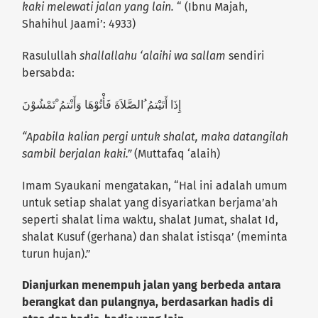
kaki melewati jalan yang lain.
“ (Ibnu Majah,
Shahihul Jaami’: 4933)
Rasulullah
shallallahu ‘alaihi wa sallam
sendiri
bersabda:
إِذَا أَتَيْتمُ ُالصَّلاَةَ فَأْتُوْهَا وَأَنْتمُ ْتَمْشُوْنَ
“Apabila kalian pergi untuk shalat, maka datangilah
sambil berjalan kaki.”
(Muttafaq ‘alaih)
Imam Syaukani mengatakan, “Hal ini adalah umum
untuk setiap shalat yang disyariatkan berjama’ah
seperti shalat lima waktu, shalat Jumat, shalat Id,
shalat Kusuf (gerhana) dan shalat istisqa’ (meminta
turun hujan).”
Dianjurkan menempuh jalan yang berbeda antara
berangkat dan pulangnya, berdasarkan hadis di