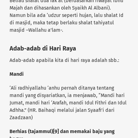
Beliau shalat dua rak’at (berdasarkan riwayat Ibnu
Majah dan dihasankan oleh Syaikh Al Albani).
Namun bila ada ‘udzur seperti hujan, lalu shalat Id
di masjid, maka tetap berlaku shalat tahiyatul
masjid –Wallahu a’lam-.
Adab-adab di Hari Raya
Adab-adab apabila kita di hari raya adalah sbb.:
Mandi
‘Ali radhiyallahu ‘anhu pernah ditanya tentang
mandi yang disyariatkan, ia menjawab, “Mandi hari
Jumat, mandi hari ‘Arafah, mandi Idul Fithri dan Idul
Adhha.” (HR. Baihaqi melalui jalan Syaafi’i dari
Zaadzaan)
Berhias (tajammul)[9] dan memakai baju yang