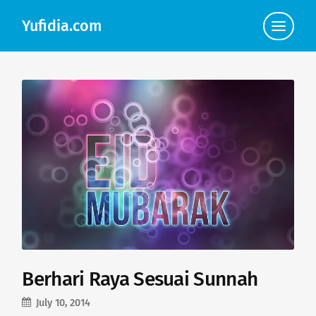
Yufidia.com
Click
to
view
the
navigat
Berhari Raya Sesuai Sunnah
July 10, 2014