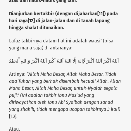
atas dan hadis-hadis yang lain.
Dianjurkan bertakbir (dengan dijaharkan[11]) pada
hari raya[12] di jalan-jalan dan di tanah lapang
hingga shalat ditunaikan.
Lafaz takbirnya dalam hal ini adalah waasi’ (bisa
yang mana saja) di antaranya:
اَللهُ اَكْبَرُ اَللهُ اَكْبَرُ لَاِالهَ اِلَّا اللهُ اَللهُ اَكْبَرُ اَللهُ اَكْبَرُ وَ ِللهِ اْلحَمْدُ
Artinya:
“Allah Maha Besar, Allah Maha Besar. Tidak
ada Tuhan yang berhak disembah kecuali Allah. Allah
Maha Besar, Allah Maha Besar, untuk-Nyalah segala
puji.” (Ini adalah takbir Ibnu Mas’ud yang
diriwayatkan oleh Ibnu Abi Syaibah dengan sanad
yang shahih, tidak mengapa ucapan takbirnya 3 kali)
[13].
Atau,