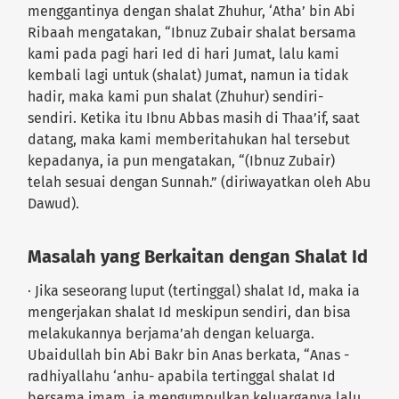
menggantinya dengan shalat Zhuhur, ‘Atha’ bin Abi
Ribaah mengatakan, “Ibnuz Zubair shalat bersama
kami pada pagi hari Ied di hari Jumat, lalu kami
kembali lagi untuk (shalat) Jumat, namun ia tidak
hadir, maka kami pun shalat (Zhuhur) sendiri-
sendiri. Ketika itu Ibnu Abbas masih di Thaa’if, saat
datang, maka kami memberitahukan hal tersebut
kepadanya, ia pun mengatakan, “(Ibnuz Zubair)
telah sesuai dengan Sunnah.” (diriwayatkan oleh Abu
Dawud).
Masalah yang Berkaitan dengan Shalat Id
· Jika seseorang luput (tertinggal) shalat Id, maka ia
mengerjakan shalat Id meskipun sendiri, dan bisa
melakukannya berjama’ah dengan keluarga.
Ubaidullah bin Abi Bakr bin Anas berkata, “Anas -
radhiyallahu ‘anhu- apabila tertinggal shalat Id
bersama imam, ia mengumpulkan keluarganya lalu