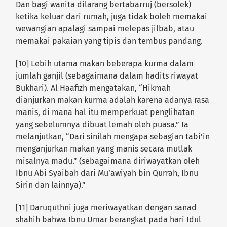
Dan bagi wanita dilarang bertabarruj (bersolek)
ketika keluar dari rumah, juga tidak boleh memakai
wewangian apalagi sampai melepas jilbab, atau
memakai pakaian yang tipis dan tembus pandang.
[10] Lebih utama makan beberapa kurma dalam
jumlah ganjil (sebagaimana dalam hadits riwayat
Bukhari). Al Haafizh mengatakan, “Hikmah
dianjurkan makan kurma adalah karena adanya rasa
manis, di mana hal itu memperkuat penglihatan
yang sebelumnya dibuat lemah oleh puasa.” Ia
melanjutkan, “Dari sinilah mengapa sebagian tabi’in
menganjurkan makan yang manis secara mutlak
misalnya madu.” (sebagaimana diriwayatkan oleh
Ibnu Abi Syaibah dari Mu’awiyah bin Qurrah, Ibnu
Sirin dan lainnya).”
[11] Daruquthni juga meriwayatkan dengan sanad
shahih bahwa Ibnu Umar berangkat pada hari Idul