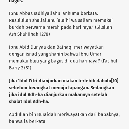
bagus.
Ibnu Abbas radhiyallahu ‘anhuma berkata:
Rasulullah shallallahu ‘alaihi wa sallam memakai
burdah berwarna merah pada hari raya.” (Silsilah
Ash Shahiihah 1278)
Ibnu Abid Dunyaa dan Baihaqi meriwayatkan
dengan isnad yang shahih bahwa Ibnu Umar
memakai baju yang bagus di dua hari raya.” (Fat-hul
Bariy 2/51)
Jika ‘Idul Fitri dianjurkan makan terlebih dahulu[10]
sebelum berangkat menuju lapangan. Sedangkan
jika idul Adh-ha dianjurkan makannya setelah
shalat Idul Adh-ha.
Abdullah bin Buraidah meriwayatkan dari bapaknya,
bahwa ia berkata: