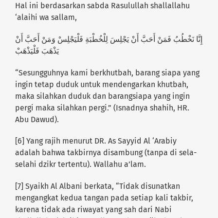
Hal ini berdasarkan sabda Rasulullah shallallahu
‘alaihi wa sallam,
إِنَّا نَخْطُبُ فَمَنْ أَحَبَّ أَنْ يَجْلِسَ لِلْخُطْبَةِ فَلْيَجْلِسْ وَمَنْ أَحَبَّ أَنْ
يَذْهَبَ فَلْيَذْهَبْ
“Sesungguhnya kami berkhutbah, barang siapa yang
ingin tetap duduk untuk mendengarkan khutbah,
maka silahkan duduk dan barangsiapa yang ingin
pergi maka silahkan pergi.” (Isnadnya shahih, HR.
Abu Dawud).
[6] Yang rajih menurut DR. As Sayyid Al ‘Arabiy
adalah bahwa takbirnya disambung (tanpa di sela-
selahi dzikr tertentu). Wallahu a’lam.
[7] Syaikh Al Albani berkata, “Tidak disunatkan
mengangkat kedua tangan pada setiap kali takbir,
karena tidak ada riwayat yang sah dari Nabi