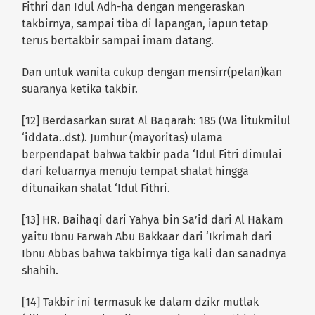
Fithri dan Idul Adh-ha dengan mengeraskan
takbirnya, sampai tiba di lapangan, iapun tetap
terus bertakbir sampai imam datang.
Dan untuk wanita cukup dengan mensirr(pelan)kan
suaranya ketika takbir.
[12] Berdasarkan surat Al Baqarah: 185 (Wa litukmilul
‘iddata..dst). Jumhur (mayoritas) ulama
berpendapat bahwa takbir pada ‘Idul Fitri dimulai
dari keluarnya menuju tempat shalat hingga
ditunaikan shalat ‘Idul Fithri.
[13] HR. Baihaqi dari Yahya bin Sa’id dari Al Hakam
yaitu Ibnu Farwah Abu Bakkaar dari ‘Ikrimah dari
Ibnu Abbas bahwa takbirnya tiga kali dan sanadnya
shahih.
[14] Takbir ini termasuk ke dalam dzikr mutlak