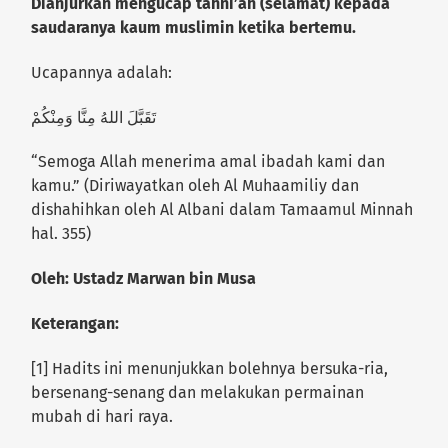
Dianjurkan mengucap tahni’ah (selamat) kepada
saudaranya kaum muslimin ketika bertemu.
Ucapannya adalah:
تَقَبَّلَ اللهُ مِنَّا وَمِنْكُمْ
“Semoga Allah menerima amal ibadah kami dan
kamu.” (Diriwayatkan oleh Al Muhaamiliy dan
dishahihkan oleh Al Albani dalam Tamaamul Minnah
hal. 355)
Oleh: Ustadz Marwan bin Musa
Keterangan:
[1] Hadits ini menunjukkan bolehnya bersuka-ria,
bersenang-senang dan melakukan permainan
mubah di hari raya.