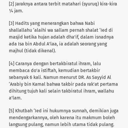
[2] Jaraknya antara terbit matahari (syuruq) kira-kira
¼ jam.
[3] Hadits yang menerangkan bahwa Nabi
shallallahu ‘alaihi wa sallam pernah shalat ‘Ied di
masjid ketika hujan adalah dha’if, dalam isnadnya
ada Isa bin Abdul A’laa, ia adalah seorang yang
majhul (tidak dikenal).
[4] Caranya dengan bertakbiratul ihram, lalu
membaca do’a istiftah, kemudian bertakbir
sebanyak 6 kali. Namun menurut DR. As Sayyid Al
‘Arabiy bin Kamal bahwa takbir pada rak’at pertama
dihitung tujuh kali selain takbiratul ihram, wallahu
a’lam.
[5] Khutbah ‘Ied ini hukumnya sunnah, demikian juga
mendengarkannya, oleh karena itu makmum boleh
langsung pulang, namun lebih utama tidak pulang.