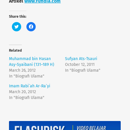
Artikel
www.Yufidia.com
Share this:
C
C
l
l
i
i
c
c
k
k
t
t
o
o
Related
s
s
h
h
Muhammad bin Hasan
Sufyan Ats-Tsauri
a
a
r
r
Asy-Syaibani (131–189 H)
October 12, 2011
e
e
March 26, 2012
In "Biografi Ulama"
o
o
n
n
In "Biografi Ulama"
T
F
w
a
Imam Rabi`ah Ar-Ra`yi
i
c
t
e
March 20, 2012
t
b
e
o
In "Biografi Ulama"
r
o
(
k
O
(
p
O
e
p
n
e
s
n
i
s