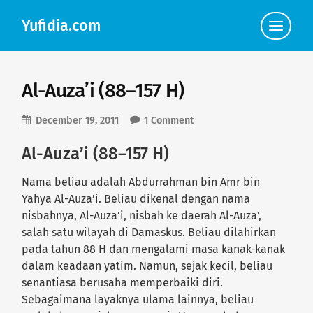
Yufidia.com
Click
to
view
the
navigat
Al-Auza’i (88–157 H)
December 19, 2011
1 Comment
Al-Auza’i (88–157 H)
Nama beliau adalah Abdurrahman bin Amr bin
Yahya Al-Auza’i. Beliau dikenal dengan nama
nisbahnya, Al-Auza’i, nisbah ke daerah Al-Auza’,
salah satu wilayah di Damaskus. Beliau dilahirkan
pada tahun 88 H dan mengalami masa kanak-kanak
dalam keadaan yatim. Namun, sejak kecil, beliau
senantiasa berusaha memperbaiki diri.
Sebagaimana layaknya ulama lainnya, beliau