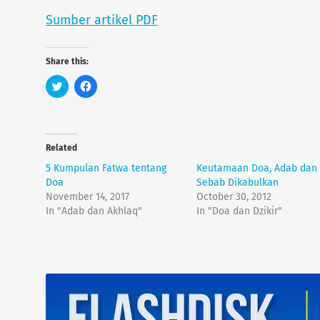
Sumber artikel PDF
Share this:
C
C
l
l
i
i
c
c
k
k
t
t
o
o
Related
s
s
h
h
a
a
5 Kumpulan Fatwa tentang
Keutamaan Doa, Adab dan
r
r
Doa
Sebab Dikabulkan
e
e
o
o
November 14, 2017
October 30, 2012
n
n
In "Adab dan Akhlaq"
In "Doa dan Dzikir"
T
F
w
a
i
c
t
e
t
b
e
o
r
o
(
k
O
(
p
O
e
p
n
e