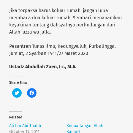
Jika terpaksa harus keluar rumah, jangan lupa
membaca doa keluar rumah. Sembari menanamkan
keyakinan tentang dahsyatnya perlindungan dari
Allah ‘azza wa jalla.
Pesantren Tunas Ilmu, Kedungwuluh, Purbalingga,
Jum’at, 2 Sya’ban 1441/27 Maret 2020
Ustadz Abdullah Zaen, Lc., M.A.
Share this:
C
C
l
l
i
i
c
c
k
k
t
t
o
o
Related
s
s
h
h
Ali bin Abi Thalib
Kedua tangan Allah
a
a
r
r
October 19, 2011
Kanan?