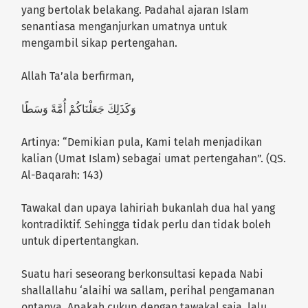
yang bertolak belakang. Padahal ajaran Islam
senantiasa menganjurkan umatnya untuk
mengambil sikap pertengahan.
Allah Ta’ala berfirman,
وَكَذَلِكَ جَعَلْنَاكُمْ أُمَّةً وَسَطًا
Artinya: “Demikian pula, Kami telah menjadikan
kalian (Umat Islam) sebagai umat pertengahan”. (QS.
Al-Baqarah: 143)
Tawakal dan upaya lahiriah bukanlah dua hal yang
kontradiktif. Sehingga tidak perlu dan tidak boleh
untuk dipertentangkan.
Suatu hari seseorang berkonsultasi kepada Nabi
shallallahu ‘alaihi wa sallam, perihal pengamanan
ontanya. Apakah cukup dengan tawakal saja, lalu