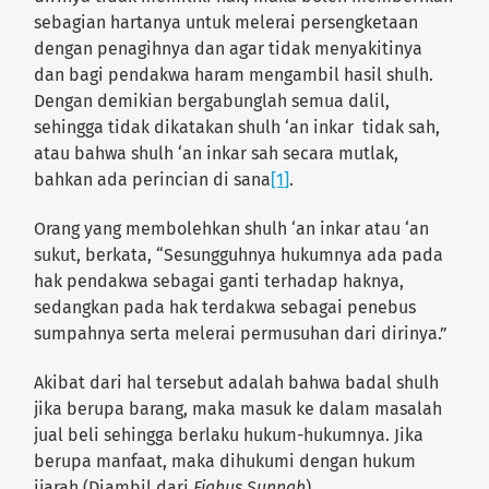
sebagian hartanya untuk melerai persengketaan
dengan penagihnya dan agar tidak menyakitinya
dan bagi pendakwa haram mengambil hasil shulh.
Dengan demikian bergabunglah semua dalil,
sehingga tidak dikatakan shulh ‘an inkar tidak sah,
atau bahwa shulh ‘an inkar sah secara mutlak,
bahkan ada perincian di sana
[1]
.
Orang yang membolehkan shulh ‘an inkar atau ‘an
sukut, berkata, “Sesungguhnya hukumnya ada pada
hak pendakwa sebagai ganti terhadap haknya,
sedangkan pada hak terdakwa sebagai penebus
sumpahnya serta melerai permusuhan dari dirinya.”
Akibat dari hal tersebut adalah bahwa badal shulh
jika berupa barang, maka masuk ke dalam masalah
jual beli sehingga berlaku hukum-hukumnya. Jika
berupa manfaat, maka dihukumi dengan hukum
ijarah (Diambil dari
Fiqhus Sunnah
)..