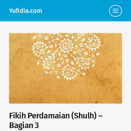
Yufidia.com
Click
to
view
the
navigat
Fikih Perdamaian (Shulh) –
Bagian 3