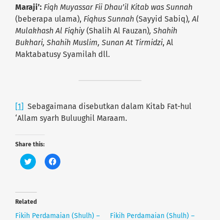
Maraji’:
Fiqh Muyassar
Fii Dhau’il Kitab was Sunnah
(beberapa ulama),
Fiqhus Sunnah
(Sayyid Sabiq)
, Al
Mulakhash Al Fiqhiy
(Shalih Al Fauzan)
, Shahih
Bukhari, Shahih Muslim, Sunan At Tirmidzi
, Al
Maktabatusy Syamilah dll.
[1]
Sebagaimana disebutkan dalam Kitab Fat-hul
‘Allam syarh Buluughil Maraam.
Share this:
C
C
l
l
i
i
c
c
k
k
t
t
o
o
Related
s
s
h
h
Fikih Perdamaian (Shulh) –
Fikih Perdamaian (Shulh) –
a
a