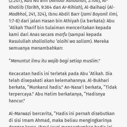
(2:207), Abu Nu’aim (
Akhbar Ashbahan,
2:106), Al-
Khotiib (
Tarikh
, 9:364 dan
Ar-Rihlah
), Al-Baihaqi (
Al-
Madkhol
, 241, 324), Ibnu Abdil Barr (
Jami Bayanil Ilmi,
1:7-8) dari jalan Hasan bin Athiyah (ia berkata): Abu
‘Atikah Tharif bin Sulaiman menceritakan kepada
kami dari Anas secara
marfu
(sampai kepada
Rasulullah
shallallahu ‘alaihi wa sallam
). Mereka
semuanya menambahkan:
“
Menuntut ilmu itu wajib bagi setiap muslim
.”
Kecacatan hadis ini terletak pada Abu ‘Atikah. Dia
telah disepakati akan kelemahannya. Al-Bukhari
berkata, “Munkarul hadis.” An-Nasa’i berkata, “Tidak
terpercaya.” Abu Hatim berkatanya, “Hadisnya
hancur.”
Al-Marwazi bercerita, “Hadis ini pernah disebutkan
di sisi Imam Ahmad, maka beliau mengingkarinya