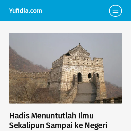
Yufidia.com
Click
to
view
the
navigat
Hadis Menuntutlah Ilmu
Sekalipun Sampai ke Negeri