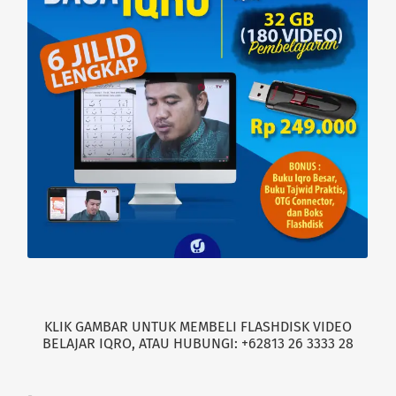
i
w
n
i
d
n
o
d
w
o
)
w
)
KLIK GAMBAR UNTUK MEMBELI FLASHDISK VIDEO
BELAJAR IQRO, ATAU HUBUNGI: +62813 26 3333 28