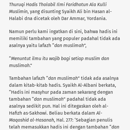
Thuruqi Hadis Tholabil Ilmi Faridhotun Ala Kulli
Muslimin
, yang disunting Syaikh Ali bin Hasan al-
Halabi dna dicetak oleh Dar Ammar, Yordania.
Namun perlu kami ingatkan di sini, bahwa hadis ini
memiliki tambahan yang populer padahal tidak ada
asalnya yaitu lafazh “
dan muslimah
”,
“
Menuntut ilmu itu wajib bagi setiap muslim dan
muslimah
.”
Tambahan lafazh “
dan muslimah
” tidak ada asalnya
dalam kitab-kitab hadis. Syaikh Al-Albani berkata,
“Hadis ini masyhur pada zaman sekarang dengan
tambahan “
dan muslimah
” padahal tidak ada
asalnya sedikit pun. Hal ini ditegaskan oleh al-
Hafizh as-Sakhowi. Beliau berkata dalam
Al-
Maqoshid al-Hasanah
, Hal. 277: ‘Sebagian penulis
telah memasukkan hadis ini dengan tambahan “
dan