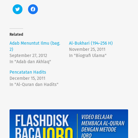
C
C
l
l
i
i
c
c
k
k
t
t
o
o
Related
s
s
h
h
Adab Menuntut Ilmu (bag.
Al-Bukhari (194–256 H)
a
a
r
r
2)
November 25, 2011
e
e
September 27, 2012
In "Biografi Ulama"
o
o
n
n
In "Adab dan Akhlaq"
T
F
w
a
Pencatatan Hadits
i
c
t
e
December 15, 2011
t
b
e
o
In "Al-Quran dan Hadits"
r
o
(
k
O
(
p
O
e
p
n
e
s
n
i
s
n
i
n
n
e
n
w
e
w
w