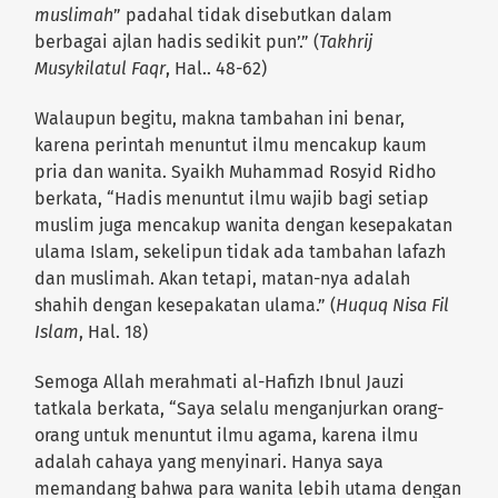
muslimah
” padahal tidak disebutkan dalam
berbagai ajlan hadis sedikit pun’.” (
Takhrij
Musykilatul Faqr
, Hal.. 48-62)
Walaupun begitu, makna tambahan ini benar,
karena perintah menuntut ilmu mencakup kaum
pria dan wanita. Syaikh Muhammad Rosyid Ridho
berkata, “Hadis menuntut ilmu wajib bagi setiap
muslim juga mencakup wanita dengan kesepakatan
ulama Islam, sekelipun tidak ada tambahan lafazh
dan muslimah. Akan tetapi, matan-nya adalah
shahih dengan kesepakatan ulama.” (
Huquq Nisa Fil
Islam
, Hal. 18)
Semoga Allah merahmati al-Hafizh Ibnul Jauzi
tatkala berkata, “Saya selalu menganjurkan orang-
orang untuk menuntut ilmu agama, karena ilmu
adalah cahaya yang menyinari. Hanya saya
memandang bahwa para wanita lebih utama dengan