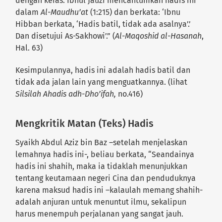
dengan keras. Ibnul Jauzi mencantumkan hadis ini
dalam
A
l-Maudhu’at
(1:215) dan berkata: ‘Ibnu
Hibban berkata, ‘Hadis batil, tidak ada asalnya’.’
Dan disetujui As-Sakhowi’.” (
A
l-Maqoshid al-Hasanah
,
Hal. 63)
Kesimpulannya, hadis ini adalah hadis batil dan
tidak ada jalan lain yang menguatkannya. (lihat
Silsilah Ahadis adh-Dho’ifah,
no.416)
Mengkritik Matan (Teks) Hadis
Syaikh Abdul Aziz bin Baz –setelah menjelaskan
lemahnya hadis ini-, beliau berkata, “Seandainya
hadis ini shahih, maka ia tidaklah menunjukkan
tentang keutamaan negeri Cina dan penduduknya
karena maksud hadis ini –kalaulah memang shahih-
adalah anjuran untuk menuntut ilmu, sekalipun
harus menempuh perjalanan yang sangat jauh.