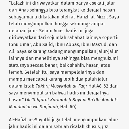
“Lafazh ini diriwayatkan dalam banyak sekali jalur
dari Anas sehingga bisa terangkat ke derajat hasan
sebagaimana dikatakan oleh al-Hafizh al-Mizzi. Saya
telah mengumpulkan hingga sekarang sampai
delapan jalur. Selain Anas, hadis ini juga
diriwayatkan dari sejumlah sahabat lainnya seperti:
Ibnu Umar, Abu Sa’id, Ibnu Abbas, Ibnu Mas’ud, dan
Ali. Saya sekarang sedang mengumpulkan jalur-jalur
lainnya dan menelitinya sehingga bisa menghukumi
statusnya secara benar; baik shahih, hasan, atau
lemah. Setelah itu, saya mempelajarinya dan
mampu mencapai kurang lebih dua puluh jalur
dalam kitab
Takhrij Musykilah al-Faqr
Hal.48-62 dan
saya menyimpulkan bahwa hadis ini derajatnya
hasan.” (
A
t-Tuhfatul Karimah
f
i Bayani Ba’dhi Ahadats
Maudhu’ah wa Saqimah
,
Hal. 60)
Al-Hafizh as-Suyuthi juga telah mengumpulkan jalur-
jalur hadis ini dalam sebuah risalah khusus,
Juz