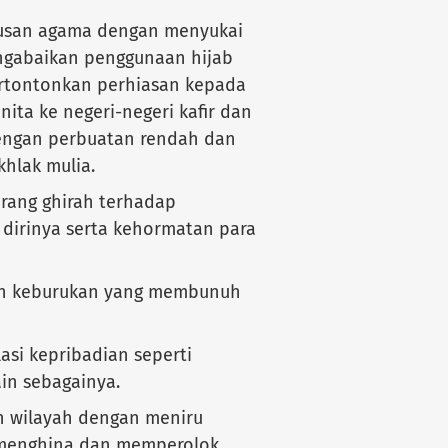
usan agama dengan menyukai
engabaikan penggunaan hijab
pertontonkan perhiasan kepada
ita ke negeri-negeri kafir dan
engan perbuatan rendah dan
hlak mulia.
rang ghirah terhadap
irinya serta kehormatan para
n keburukan yang membunuh
asi kepribadian seperti
ain sebagainya.
n wilayah dengan meniru
 menghina dan memperolok