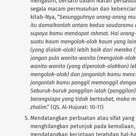
mengasihi, bersatu dalam ikatan persauda
segala macam permusuhan dan kebencian.
kitab-Nya, “
Sesungguhnya orang-orang mu
itu damaikanlah antara kedua saudaramu 
supaya kamu mendapat rahmat. Hai orang-
suatu kaum mengolok-olok kaum yang lain 
(yang diolok-olok) lebih baik dari mereka
jangan pula wanita-wanita (mengolok-olok) 
wanita-wanita (yang diperolok-olokkan) leb
mengolok-olok) dan janganlah kamu mence
janganlah kamu panggil memanggil dengan 
Seburuk-buruk panggilan ialah (panggilan
barangsiapa yang tidak bertaubat, maka m
zhalim
.” (QS. Al-Hujurat: 10-11)
Mendatangkan perbuatan atau sifat yang 
menghilangkan petunjuk pada kemuliaan,
mendatangkan kecintaan terahdap hal-hal