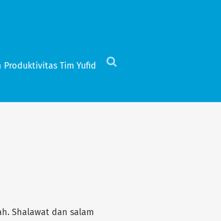
 Produktivitas Tim Yufid
Click
to
view
the
search
field
ah. Shalawat dan salam