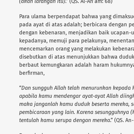
(akan larangan itu)
.” (QS. Al-An’am: 68)
Para ulama berpendapat bahwa yang dimaks
pada ayat di atas adalah; berbicara dengan 
dengan kebenaran, menjadikan baik ucapan-u
kepadanya, memuji para pelakunya, menentan
mencemarkan orang yang melakukan kebenaran
disebutkan di atas menunjukkan bahwa duduk
berbaut kemungkaran adalah haram hukumnya
berfirman,
“
Dan sungguh Allah telah menurunkan kepada 
apabila kamu mendengar ayat-ayat Allah diingk
maka janganlah kamu duduk beserta mereka, 
pembicaraan yang lain. Karena sesungguhnya (
tentulah kamu serupa dengan mereka
.” (QS. An