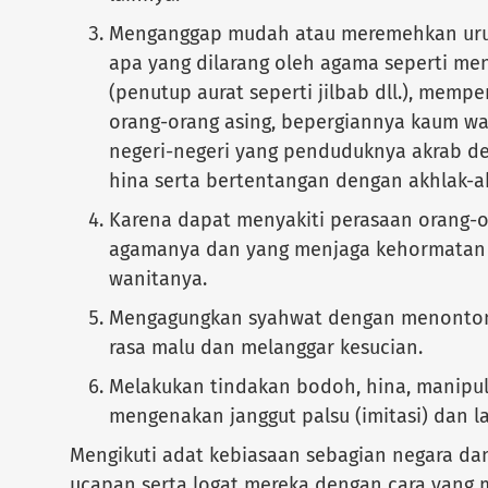
Menganggap mudah atau meremehkan ur
apa yang dilarang oleh agama seperti m
(penutup aurat seperti jilbab dll.), mem
orang-orang asing, bepergiannya kaum wan
negeri-negeri yang penduduknya akrab d
hina serta bertentangan dengan akhlak-ak
Karena dapat menyakiti perasaan orang-o
agamanya dan yang menjaga kehormatan d
wanitanya.
Mengagungkan syahwat dengan menonto
rasa malu dan melanggar kesucian.
Melakukan tindakan bodoh, hina, manipul
mengenakan janggut palsu (imitasi) dan l
Mengikuti adat kebiasaan sebagian negara da
ucapan serta logat mereka dengan cara yang