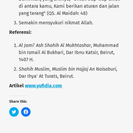
di antara kamu, Kami berikan aturan dan jalan
yang terang” (QS. Al Maidah: 48)
Semakin mensyukuri nikmat Allah.
Referensi:
Al Jami’ Ash Shahih Al Mukhtashar
, Muhammad
bin Ismail Al Bukhari, Dar Ibnu Katsir, Beirut,
1407 H.
Shahih Muslim, Muslim bin Hajjaj An Naisaburi
,
Dar Ihya’ At Turats, Beirut.
Artikel
www.yufidia.com
Share this:
C
C
l
l
i
i
c
c
k
k
t
t