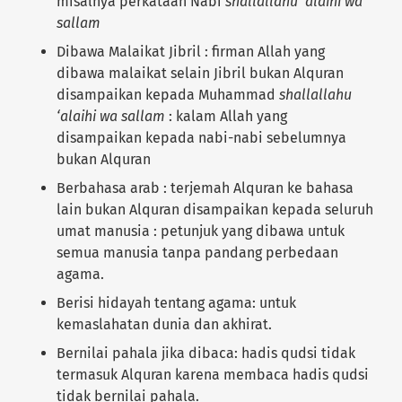
misalnya perkataan Nabi
shallallahu ‘alaihi wa
sallam
Dibawa Malaikat Jibril : firman Allah yang
dibawa malaikat selain Jibril bukan Alquran
disampaikan kepada Muhammad
shallallahu
‘alaihi wa sallam
: kalam Allah yang
disampaikan kepada nabi-nabi sebelumnya
bukan Alquran
Berbahasa arab : terjemah Alquran ke bahasa
lain bukan Alquran disampaikan kepada seluruh
umat manusia : petunjuk yang dibawa untuk
semua manusia tanpa pandang perbedaan
agama.
Berisi hidayah tentang agama: untuk
kemaslahatan dunia dan akhirat.
Bernilai pahala jika dibaca: hadis qudsi tidak
termasuk Alquran karena membaca hadis qudsi
tidak bernilai pahala.