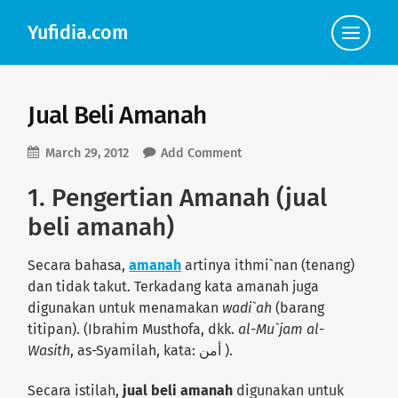
Yufidia.com
Click
to
view
the
navigat
Jual Beli Amanah
March 29, 2012
Add Comment
1. Pengertian Amanah (jual
beli amanah)
Secara bahasa,
amanah
artinya ithmi`nan (tenang)
dan tidak takut. Terkadang kata amanah juga
digunakan untuk menamakan
wadi`ah
(barang
titipan). (Ibrahim Musthofa, dkk.
al-Mu`jam al-
Wasith
, as-Syamilah, kata: أمن ).
Secara istilah,
jual beli amanah
digunakan untuk