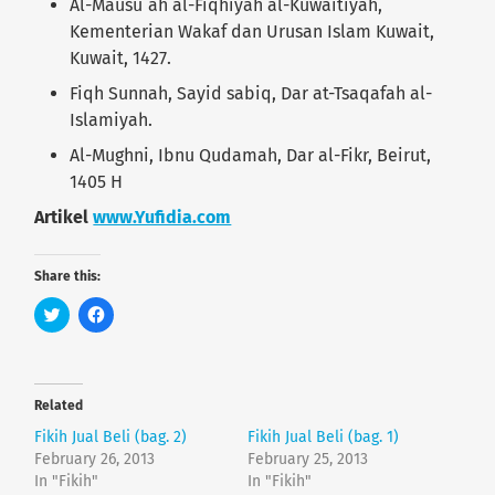
Al-Mausu`ah al-Fiqhiyah al-Kuwaitiyah,
Kementerian Wakaf dan Urusan Islam Kuwait,
Kuwait, 1427.
Fiqh Sunnah, Sayid sabiq, Dar at-Tsaqafah al-
Islamiyah.
Al-Mughni, Ibnu Qudamah, Dar al-Fikr, Beirut,
1405 H
Artikel
www.Yufidia.com
Share this:
C
C
l
l
i
i
c
c
k
k
t
t
o
o
Related
s
s
h
h
Fikih Jual Beli (bag. 2)
Fikih Jual Beli (bag. 1)
a
a
r
r
February 26, 2013
February 25, 2013
e
e
In "Fikih"
In "Fikih"
o
o