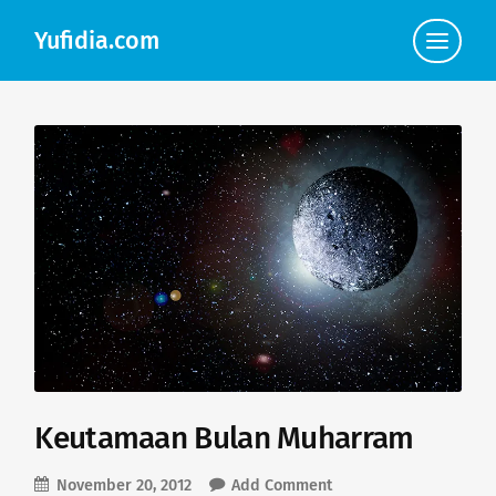
Yufidia.com
Click
to
view
the
navigat
Keutamaan Bulan Muharram
November 20, 2012
Add Comment