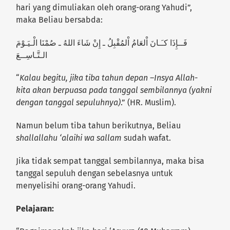
hari yang dimuliakan oleh orang-orang Yahudi”,
maka Beliau bersabda:
فَــإِذَا كـَـانَ اْلعَامُ اْلمُقْبِلُ ـ إِنْ شَاءَ اللهُ ـ صُمْنَا الْـيَـوْمَ
الـتَّـاسِــعَ
“
Kalau begitu, jika tiba tahun depan –Insya Allah-
kita akan berpuasa pada tanggal sembilannya (yakni
dengan tanggal sepuluhnya)
.” (HR. Muslim).
Namun belum tiba tahun berikutnya, Beliau
shallallahu ‘alaihi wa sallam
sudah wafat.
Jika tidak sempat tanggal sembilannya, maka bisa
tanggal sepuluh dengan sebelasnya untuk
menyelisihi orang-orang Yahudi.
Pelajaran: