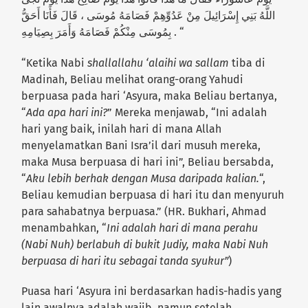
اللَّهُ بَنِي إِسْرَائِيلَ مِنْ عَدُوِّهِمْ فَصَامَهُ مُوسَى ، قَالَ فَأَنَا أَحَقُّ
بِمُوسَى مِنْكُمْ فَصَامَهُ وَأَمَرَ بِصِيَامِهِ . “
“Ketika Nabi
shallallahu ‘alaihi wa sallam
tiba di
Madinah, Beliau melihat orang-orang Yahudi
berpuasa pada hari ‘Asyura, maka Beliau bertanya,
“
Ada apa hari ini?
” Mereka menjawab, “Ini adalah
hari yang baik, inilah hari di mana Allah
menyelamatkan Bani Isra’il dari musuh mereka,
maka Musa berpuasa di hari ini”, Beliau bersabda,
“
Aku lebih berhak dengan Musa daripada kalian.
“,
Beliau kemudian berpuasa di hari itu dan menyuruh
para sahabatnya berpuasa.” (HR. Bukhari, Ahmad
menambahkan, “
Ini adalah hari di mana perahu
(Nabi Nuh) berlabuh di bukit Judiy, maka Nabi Nuh
berpuasa di hari itu sebagai tanda syukur”
)
Puasa hari ‘Asyura ini berdasarkan hadis-hadis yang
lain awalnya adalah wajib, namun setelah