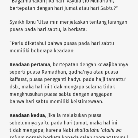
“Bagaimanakah jika hari ‘Asyura (10 Muharram)
bertepatan dengan hari Jumat atau hari Sabtu?”
Syaikh Ibnu ‘Utsaimin menjelaskan tentang larangan
puasa pada hari sabtu, ia berkata:
“Perlu diketahui bahwa puasa pada hari sabtu
memiliki beberapa keadaan:
Keadaan pertama
,
bertepatan dengan kewajibannya
seperti puasa Ramadhan, qadha’nya atau puasa
kaffarat, puasa pengganti hadyu pada hajji tamattu’
dsb., maka hal ini tidak mengapa selama tidak
mengkhusukan puasa sabtu dengan anggapan
bahwa hari sabtu memiliki keistimewaan.
Keadaan kedua
,
jika
ia melakukan puasa
sebelumnya yaitu pada hari Jumat, maka hal ini
tidak mengapa; karena Nabi
shallallahu ‘alaihi wa
sallam
pernah berkata kepada salah seorang Ummul