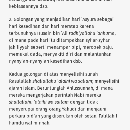
kebiasaannya dsb.
2. Golongan yang menjadikan hari ‘Asyura sebagai
hari kesedihan dan hari meratap karena
terbunuhnya Husain bin ‘Ali
radhiyallahu ‘anhu
ma,
di mana pada hari itu ditampakkan syi’ar-syi’ar
jahiliyyah seperti menampar pipi, merobek baju,
memukul dada, menyakiti diri dan melantunkan
nyanyian-nyanyian kesedihan dsb.
Kedua golongan di atas menyelisihi sunah
Rasulullah
shallallahu ‘alaihi wa sallam
; menyelisihi
ajaran Islam. Beruntunglah Ahlussunnah, di mana
mereka mengerjakan perintah Nabi mereka
shallallahu ‘alaihi wa sallam
dengan tidak
menyerupai orang-orang Yahudi dan menjauhi
perkara bid’ah yang diserukan oleh setan. Falillahil
hamdu wal minnah.