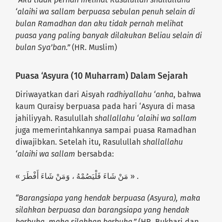
‘alaihi wa sallam berpuasa sebulan penuh selain di
bulan Ramadhan dan aku tidak pernah melihat
puasa yang paling banyak dilakukan Beliau selain di
bulan Sya’ban.”
(HR. Muslim)
Puasa ‘Asyura (10 Muharram) Dalam Sejarah
Diriwayatkan dari Aisyah
radhiyallahu ‘anha
, bahwa
kaum Quraisy berpuasa pada hari ‘Asyura di masa
jahiliyyah. Rasulullah
shallallahu ‘alaihi wa sallam
juga memerintahkannya sampai puasa Ramadhan
diwajibkan. Setelah itu, Rasulullah
shallallahu
‘alaihi wa sallam
bersabda:
« مَنْ شَاءَ فَلْيَصُمْهُ ، وَمَنْ شَاءَ أَفْطَرَ » .
“Barangsiapa yang hendak berpuasa (Asyura), maka
silahkan berpuasa dan barangsiapa yang hendak
berbuka, maka silahkan berbuka.”
(HR. Bukhari dan