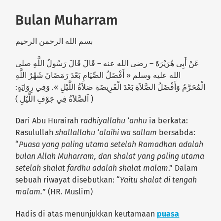
Bulan Muharram
بسم الله الرحمن الرحيم
عَنْ أَبِى هُرَيْرَةَ – رضى الله عنه – قَالَ قَالَ رَسُولُ اللَّهِ صلى
الله عليه وسلم « أَفْضَلُ الصِّيَامِ بَعْدَ رَمَضَانَ شَهْرُ اللَّهِ
الْمُحَرَّمُ وَأَفْضَلُ الصَّلاَةِ بَعْدَ الْفَرِيضَةِ صَلاَةُ اللَّيْلِ ». وَفِي رِوَايَةٍ:
( اَلصَّلاَةُ فِي جَوْفِ اللَّيْلِ )
Dari Abu Hurairah
radhiyallahu ‘anhu
ia berkata:
Rasulullah
shallallahu ‘alaihi wa sallam
bersabda:
“
Puasa yang paling utama setelah Ramadhan adalah
bulan Allah Muharram, dan shalat yang paling utama
setelah shalat fardhu adalah shalat malam
.” Dalam
sebuah riwayat disebutkan: “
Yaitu shalat di tengah
malam.
” (HR. Muslim)
Hadis di atas menunjukkan keutamaan
puasa