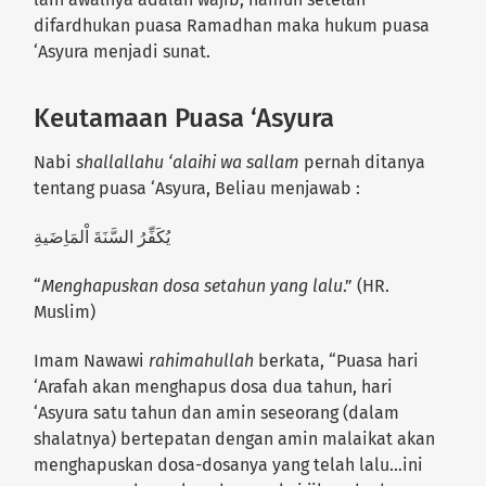
difardhukan puasa Ramadhan maka hukum puasa
‘Asyura menjadi sunat.
Keutamaan Puasa ‘Asyura
Nabi
shallallahu ‘alaihi wa sallam
pernah ditanya
tentang puasa ‘Asyura, Beliau menjawab :
يُكَفِّرُ السَّنَةَ اْلمَاِضَيةِ
“
Menghapuskan dosa setahun yang lalu
.” (HR.
Muslim)
Imam Nawawi
rahimahullah
berkata, “Puasa hari
‘Arafah akan menghapus dosa dua tahun, hari
‘Asyura satu tahun dan amin seseorang (dalam
shalatnya) bertepatan dengan amin malaikat akan
menghapuskan dosa-dosanya yang telah lalu…ini