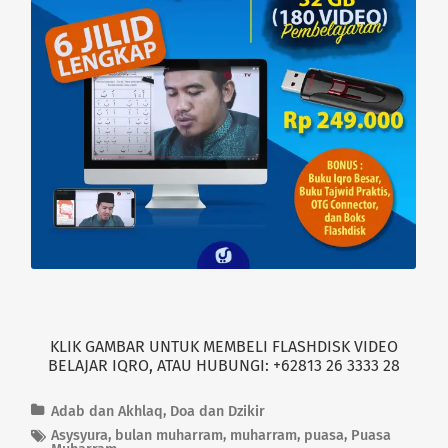
i
c
t
e
t
b
e
o
r
o
(
k
O
(
p
O
e
p
n
e
s
n
i
s
n
i
n
n
e
n
w
e
w
w
i
w
n
i
d
n
o
d
w
o
)
w
)
KLIK GAMBAR UNTUK MEMBELI FLASHDISK VIDEO
BELAJAR IQRO, ATAU HUBUNGI: +62813 26 3333 28
Adab dan Akhlaq
,
Doa dan Dzikir
Asysyura
,
bulan muharram
,
muharram
,
puasa
,
Puasa