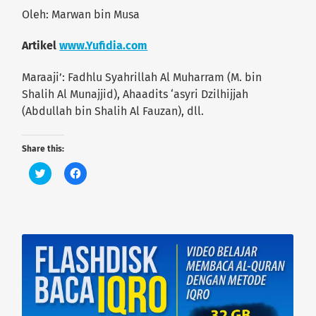
Oleh: Marwan bin Musa
Artikel
www.Yufidia.com
Maraaji’: Fadhlu Syahrillah Al Muharram (M. bin
Shalih Al Munajjid), Ahaadits ‘asyri Dzilhijjah
(Abdullah bin Shalih Al Fauzan), dll.
Share this:
C
C
l
l
i
i
c
c
k
k
t
t
o
o
s
s
h
h
a
a
r
r
e
e
o
o
n
n
T
F
w
a