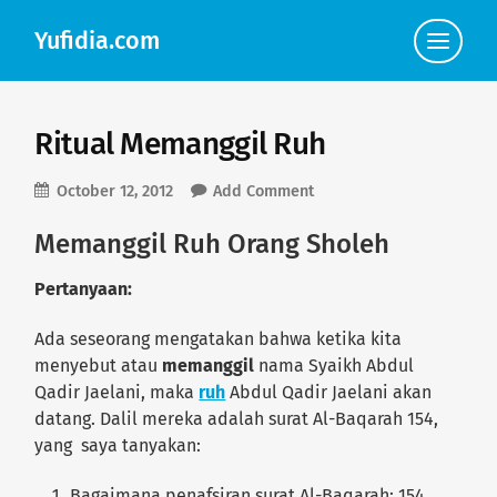
Yufidia.com
Click
to
view
the
navigat
Ritual Memanggil Ruh
October 12, 2012
Add Comment
Memanggil Ruh Orang Sholeh
Pertanyaan:
Ada seseorang mengatakan bahwa ketika kita
menyebut atau
memanggil
nama Syaikh Abdul
Qadir Jaelani, maka
ruh
Abdul Qadir Jaelani akan
datang. Dalil mereka adalah surat Al-Baqarah 154,
yang saya tanyakan:
Bagaimana penafsiran surat Al-Baqarah: 154