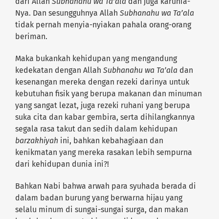
dari Allah
Subhanahu wa Ta’ala
dan juga karunia-
Nya. Dan sesungguhnya Allah
Subhanahu wa Ta’ala
tidak pernah menyia-nyiakan pahala orang-orang
beriman.
Maka bukankah kehidupan yang mengandung
kedekatan dengan Allah
Subhanahu wa Ta’ala
dan
kesenangan mereka dengan rezeki darinya untuk
kebutuhan fisik yang berupa makanan dan minuman
yang sangat lezat, juga rezeki ruhani yang berupa
suka cita dan kabar gembira, serta dihilangkannya
segala rasa takut dan sedih dalam kehidupan
barza
k
hiyah
ini, bahkan kebahagiaan dan
kenikmatan yang mereka rasakan lebih sempurna
dari kehidupan dunia ini?!
Bahkan Nabi bahwa arwah para syuhada berada di
dalam badan burung yang berwarna hijau yang
selalu minum di sungai-sungai surga, dan makan