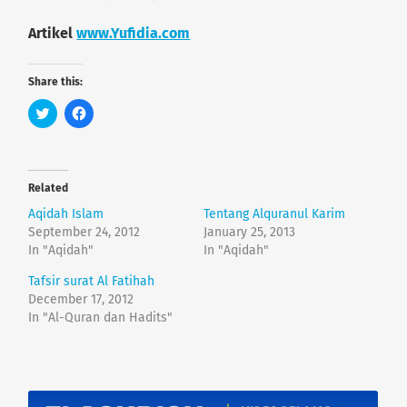
Artikel
www.Yufidia.com
Share this:
C
C
l
l
i
i
c
c
k
k
t
t
o
o
Related
s
s
h
h
Aqidah Islam
Tentang Alquranul Karim
a
a
r
r
September 24, 2012
January 25, 2013
e
e
In "Aqidah"
In "Aqidah"
o
o
n
n
T
F
Tafsir surat Al Fatihah
w
a
December 17, 2012
i
c
t
e
In "Al-Quran dan Hadits"
t
b
e
o
r
o
(
k
O
(
p
O
e
p
n
e