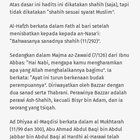
Atas dasar ini hadits ini dikatakan shahih (saja), tapi
tidak dikatakan “shahih sesuai syarat Muslim”.
Al-Hafzh berkata dalam Fath al bari setelah
menisbatkan kepada kepada an-Nasa’i:
“Bahwasanya sanadnya shahih (11/292)”.
Sedangkan dalam Majma az-Zawaid (7/126) dari Ibnu
Abbas: “Hai Nabi, mengapa kamu mengharamkan
apa yang Allah menghalalkannya bagimu”. Ia
berkata: “Ayat ini turun berkenaan budak
perempuannya”. Diriwayatkan oleh Bazzar dengan
dua sanad serta Thabrani. Perawinya Bazzar adalah
perawi Ash-Shahih, kecuali Bisyr bin Adam, dan ia
seorang yang tsiqah.
Ad Dhiyaa al-Maqdisi berkata dalam al Mukhtarah
(11/99 dan 300), Abu Ahmad Abdul Baqi bin Abdul
Jabbar bin Abdul Baqi al Hardhi al-Harawi telah