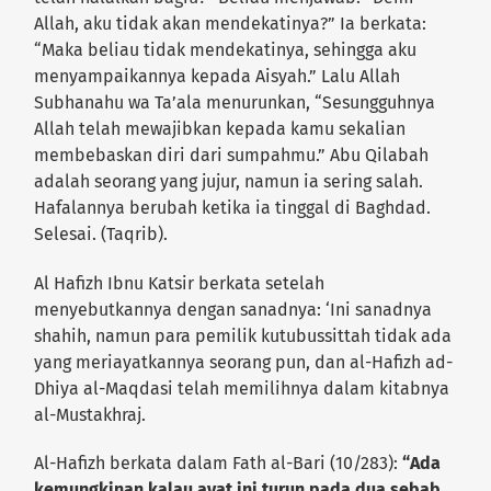
Allah, aku tidak akan mendekatinya?” Ia berkata:
“Maka beliau tidak mendekatinya, sehingga aku
menyampaikannya kepada Aisyah.” Lalu Allah
Subhanahu wa Ta’ala menurunkan, “Sesungguhnya
Allah telah mewajibkan kepada kamu sekalian
membebaskan diri dari sumpahmu.” Abu Qilabah
adalah seorang yang jujur, namun ia sering salah.
Hafalannya berubah ketika ia tinggal di Baghdad.
Selesai. (Taqrib).
Al Hafizh Ibnu Katsir berkata setelah
menyebutkannya dengan sanadnya: ‘Ini sanadnya
shahih, namun para pemilik kutubussittah tidak ada
yang meriayatkannya seorang pun, dan al-Hafizh ad-
Dhiya al-Maqdasi telah memilihnya dalam kitabnya
al-Mustakhraj.
Al-Hafizh berkata dalam Fath al-Bari (10/283):
“Ada
kemungkinan kalau ayat ini turun pada dua sebab