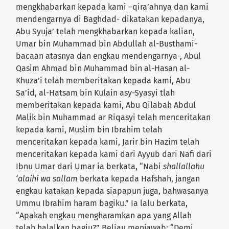
mengkhabarkan kepada kami –qira’ahnya dan kami
mendengarnya di Baghdad- dikatakan kepadanya,
Abu Syuja’ telah mengkhabarkan kepada kalian,
Umar bin Muhammad bin Abdullah al-Busthami-
bacaan atasnya dan engkau mendengarnya-, Abul
Qasim Ahmad bin Muhammad bin al-Hasan al-
Khuza’i telah memberitakan kepada kami, Abu
Sa’id, al-Hatsam bin Kulain asy-Syasyi tlah
memberitakan kepada kami, Abu Qilabah Abdul
Malik bin Muhammad ar Riqasyi telah menceritakan
kepada kami, Muslim bin Ibrahim telah
menceritakan kepada kami, Jarir bin Hazim telah
menceritakan kepada kami dari Ayyub dari Nafi dari
Ibnu Umar dari Umar ia berkata, “Nabi
shallallahu
‘alaihi wa sallam
berkata kepada Hafshah, jangan
engkau katakan kepada siapapun juga, bahwasanya
Ummu Ibrahim haram bagiku.” Ia lalu berkata,
“Apakah engkau mengharamkan apa yang Allah
telah halalkan bagiu?” Beliau menjawab: “Demi