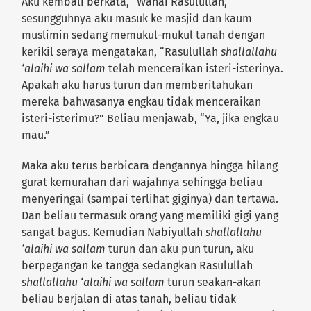
Aku kembali berkata, “Wahai Rasulullah,
sesungguhnya aku masuk ke masjid dan kaum
muslimin sedang memukul-mukul tanah dengan
kerikil seraya mengatakan, “Rasulullah
shallallahu
‘alaihi wa sallam
telah menceraikan isteri-isterinya.
Apakah aku harus turun dan memberitahukan
mereka bahwasanya engkau tidak menceraikan
isteri-isterimu?” Beliau menjawab, “Ya, jika engkau
mau.”
Maka aku terus berbicara dengannya hingga hilang
gurat kemurahan dari wajahnya sehingga beliau
menyeringai (sampai terlihat giginya) dan tertawa.
Dan beliau termasuk orang yang memiliki gigi yang
sangat bagus. Kemudian Nabiyullah
shallallahu
‘alaihi wa sallam
turun dan aku pun turun, aku
berpegangan ke tangga sedangkan Rasulullah
shallallahu ‘alaihi wa sallam
turun seakan-akan
beliau berjalan di atas tanah, beliau tidak