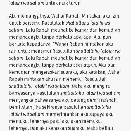
‘alaihi wa sallam
untuk naik turun.
Aku memanggilnya, Wahai Rabah! Mintakan aku izin
untuk bertemu Rasulullah
shallallahu ‘alaihi wa
sallam
. Lalu Rabah melihat ke kamar dan kemudian
memandangku tanpa berkata apa-apa. Aku pun
berkata kepadanya, “Wahai Rabah mintakan aku
izin untuk menemui Rasulullah
shallallahu ‘alaihi wa
sallam
. Lalu Rabah melihat ke kamar dan kemudian
memandangku tanpa berkata sedikitpun. Aku pun
kemudian mengeraskan suaraku, aku katakan, Wahai
Rabah mintakan aku izin menemui Rasulullah
shallallahu ‘alaihi wa sallam
. Maka aku mengira
bahwasanya Rasulullah
shallallahu ‘alaihi wa sallam
menyangka bahwasanya aku datang demi Hafshah.
Demi Allah jika sekiranya Rasulullah
shallallahu
‘alaihi wa sallam
memerintahkan aku supaya aku
memukul lehernya pasti aku akan memukul
lehernya. Dan aku keraskan suaraku. Maka beliau