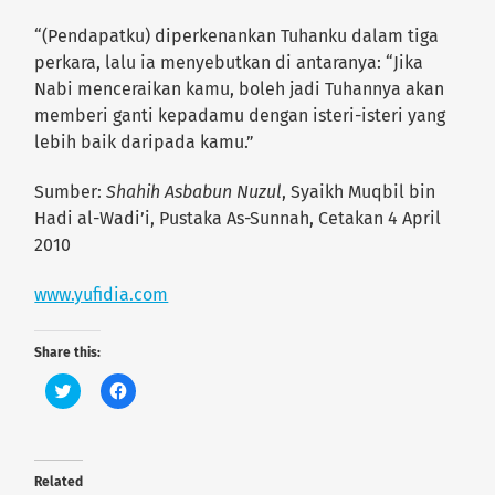
“(Pendapatku) diperkenankan Tuhanku dalam tiga
perkara, lalu ia menyebutkan di antaranya: “Jika
Nabi menceraikan kamu, boleh jadi Tuhannya akan
memberi ganti kepadamu dengan isteri-isteri yang
lebih baik daripada kamu.”
Sumber:
Shahih Asbabun Nuzul
, Syaikh Muqbil bin
Hadi al-Wadi’i, Pustaka As-Sunnah, Cetakan 4 April
2010
www.yufidia.com
Share this:
C
C
l
l
i
i
c
c
k
k
t
t
o
o
Related
s
s