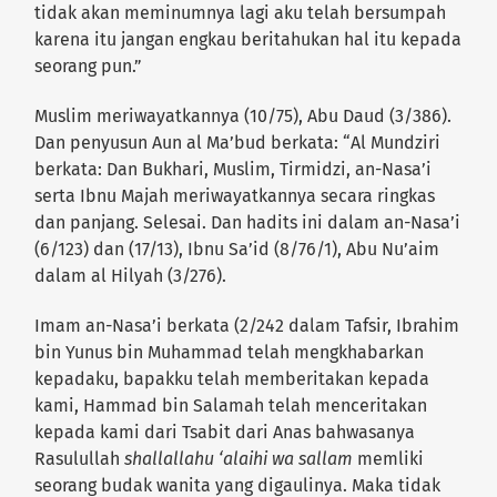
tidak akan meminumnya lagi aku telah bersumpah
karena itu jangan engkau beritahukan hal itu kepada
seorang pun.”
Muslim meriwayatkannya (10/75), Abu Daud (3/386).
Dan penyusun Aun al Ma’bud berkata: “Al Mundziri
berkata: Dan Bukhari, Muslim, Tirmidzi, an-Nasa’i
serta Ibnu Majah meriwayatkannya secara ringkas
dan panjang. Selesai. Dan hadits ini dalam an-Nasa’i
(6/123) dan (17/13), Ibnu Sa’id (8/76/1), Abu Nu’aim
dalam al Hilyah (3/276).
Imam an-Nasa’i berkata (2/242 dalam Tafsir, Ibrahim
bin Yunus bin Muhammad telah mengkhabarkan
kepadaku, bapakku telah memberitakan kepada
kami, Hammad bin Salamah telah menceritakan
kepada kami dari Tsabit dari Anas bahwasanya
Rasulullah
shallallahu ‘alaihi wa sallam
memliki
seorang budak wanita yang digaulinya. Maka tidak