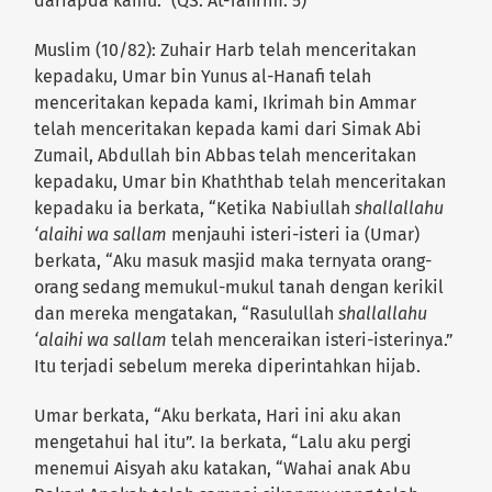
dariapda kamu.” (QS. At-Tahrim: 5)
Muslim (10/82): Zuhair Harb telah menceritakan
kepadaku, Umar bin Yunus al-Hanafi telah
menceritakan kepada kami, Ikrimah bin Ammar
telah menceritakan kepada kami dari Simak Abi
Zumail, Abdullah bin Abbas telah menceritakan
kepadaku, Umar bin Khaththab telah menceritakan
kepadaku ia berkata, “Ketika Nabiullah
shallallahu
‘alaihi wa sallam
menjauhi isteri-isteri ia (Umar)
berkata, “Aku masuk masjid maka ternyata orang-
orang sedang memukul-mukul tanah dengan kerikil
dan mereka mengatakan, “Rasulullah
shallallahu
‘alaihi wa sallam
telah menceraikan isteri-isterinya.”
Itu terjadi sebelum mereka diperintahkan hijab.
Umar berkata, “Aku berkata, Hari ini aku akan
mengetahui hal itu”. Ia berkata, “Lalu aku pergi
menemui Aisyah aku katakan, “Wahai anak Abu