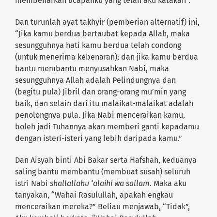
membenarkan ucapanku yang telah aku katakan”.
Dan turunlah ayat takhyir (pemberian alternatif) ini,
“Jika kamu berdua bertaubat kepada Allah, maka
sesungguhnya hati kamu berdua telah condong
(untuk menerima kebenaran); dan jika kamu berdua
bantu membantu menyusahkan Nabi, maka
sesungguhnya Allah adalah Pelindungnya dan
(begitu pula) Jibril dan orang-orang mu’min yang
baik, dan selain dari itu malaikat-malaikat adalah
penolongnya pula. Jika Nabi menceraikan kamu,
boleh jadi Tuhannya akan memberi ganti kepadamu
dengan isteri-isteri yang lebih daripada kamu.”
Dan Aisyah binti Abi Bakar serta Hafshah, keduanya
saling bantu membantu (membuat susah) seluruh
istri Nabi
shallallahu ‘alaihi wa sallam
. Maka aku
tanyakan, “Wahai Rasulullah, apakah engkau
menceraikan mereka?” Beliau menjawab, “Tidak”,