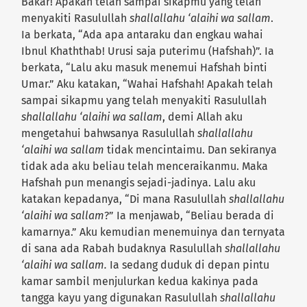
Bakar! Apakah telah sampai sikapmu yang telah
menyakiti Rasulullah
shallallahu ‘alaihi wa sallam
.
Ia berkata, “Ada apa antaraku dan engkau wahai
Ibnul Khaththab! Urusi saja puterimu (Hafshah)”. Ia
berkata, “Lalu aku masuk menemui Hafshah binti
Umar.” Aku katakan, “Wahai Hafshah! Apakah telah
sampai sikapmu yang telah menyakiti Rasulullah
shallallahu ‘alaihi wa sallam
, demi Allah aku
mengetahui bahwsanya Rasulullah
shallallahu
‘alaihi wa sallam
tidak mencintaimu. Dan sekiranya
tidak ada aku beliau telah menceraikanmu. Maka
Hafshah pun menangis sejadi-jadinya. Lalu aku
katakan kepadanya, “Di mana Rasulullah
shallallahu
‘alaihi wa sallam
?” Ia menjawab, “Beliau berada di
kamarnya.” Aku kemudian menemuinya dan ternyata
di sana ada Rabah budaknya Rasulullah
shallallahu
‘alaihi wa sallam.
Ia sedang duduk di depan pintu
kamar sambil menjulurkan kedua kakinya pada
tangga kayu yang digunakan Rasulullah
shallallahu