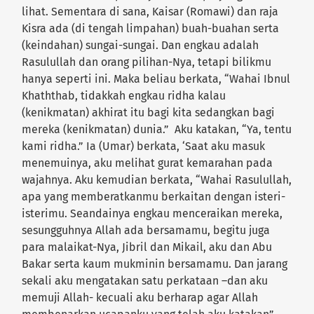
lihat. Sementara di sana, Kaisar (Romawi) dan raja
Kisra ada (di tengah limpahan) buah-buahan serta
(keindahan) sungai-sungai. Dan engkau adalah
Rasulullah dan orang pilihan-Nya, tetapi bilikmu
hanya seperti ini. Maka beliau berkata, “Wahai Ibnul
Khaththab, tidakkah engkau ridha kalau
(kenikmatan) akhirat itu bagi kita sedangkan bagi
mereka (kenikmatan) dunia.” Aku katakan, “Ya, tentu
kami ridha.” Ia (Umar) berkata, ‘Saat aku masuk
menemuinya, aku melihat gurat kemarahan pada
wajahnya. Aku kemudian berkata, “Wahai Rasulullah,
apa yang memberatkanmu berkaitan dengan isteri-
isterimu. Seandainya engkau menceraikan mereka,
sesungguhnya Allah ada bersamamu, begitu juga
para malaikat-Nya, Jibril dan Mikail, aku dan Abu
Bakar serta kaum mukminin bersamamu. Dan jarang
sekali aku mengatakan satu perkataan –dan aku
memuji Allah- kecuali aku berharap agar Allah