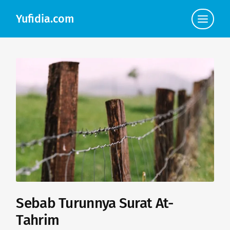
Yufidia.com
Click
to
view
the
navigat
Sebab Turunnya Surat At-
Tahrim